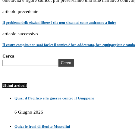
obiettività e rigore storico, pur preservando uno stile narrativo coinvol
articolo precedente
Il problema delle elezioni libere è che non si sa mai come andranno a finire
articolo successivo
Il vostro compito non sarà facile: il nemico è ben addestrato, ben equipaggiato e comba
Cerca
Cerca
Ultimi articoli
Quiz: il Pacifico e la guerra contro il Giappone
6 Giugno 2026
Quiz: le frasi di Benito Mussolini