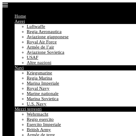
Home
Aerei
Luftwaffe
Regia Aeronautica
Aviazione giapponese
Royal Air Force
Armée de l’air
Aviazione Sovietica
USAF
Altre nazioni
Navi
Kriegsmarine
Regia Marina
Marina Imperiale
Royal Navy
Marine nationale
Marina Sovietica
U.S. Navy
Mezzi terrestri
Wehrmacht
Regio esercito
Esercito Imperiale
British Army
Armée de terre