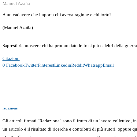
Manuel Azaña
A un cadavere che importa chi aveva ragione e chi torto?
(Manuel Azaña)
Sapresti riconoscere chi ha pronunciato le frasi più celebri della guerr
Citazioni
0
Facebook
Twitter
Pinterest
Linkedin
Reddit
Whatsapp
Email
redazione
Gli articoli firmati "Redazione" sono il frutto di un lavoro collettivo, 
un articolo è il risultato di ricerche e contributi di più autori, oppure