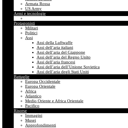
Armata Rossa
US Army
Armi e tecnologie
Protagonisti
Militari
Politici
Assi
Assi della Luftwaffe
Assi dell’aria italiani
Assi dell’aria del Giappone
Assi dell’aria del Regno Unito
Assi dell’aria francesi
Assi dell’aria dell’Unione Sovietica
Assi dell’aria degli Stati Uniti
Battaglie
Europa Occidentale
Europa Orientale
Africa
Atlantico
Medio Oriente e Africa Orientale
Pacifico
Risorse
Immagini
Musei
Approfondimenti