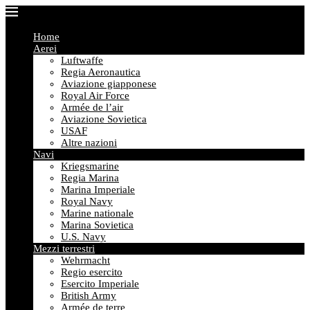
Home
Aerei
Luftwaffe
Regia Aeronautica
Aviazione giapponese
Royal Air Force
Armée de l’air
Aviazione Sovietica
USAF
Altre nazioni
Navi
Kriegsmarine
Regia Marina
Marina Imperiale
Royal Navy
Marine nationale
Marina Sovietica
U.S. Navy
Mezzi terrestri
Wehrmacht
Regio esercito
Esercito Imperiale
British Army
Armée de terre