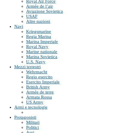
Royal Air Force
Armée de l’air
Aviazione Sovietica
USAF
Altre nazioni
Navi
Kriegsmarine
Regia Marina
Marina Imperiale
Royal Navy
Marine nationale
Marina Sovietica
U.S. Navy
Mezzi terrestri
Wehrmacht
Regio esercito
Esercito Imperiale
British Army
Armée de terre
Armata Rossa
US Army
Armi e tecnologie
Protagonisti
Militari
Politici
Assi