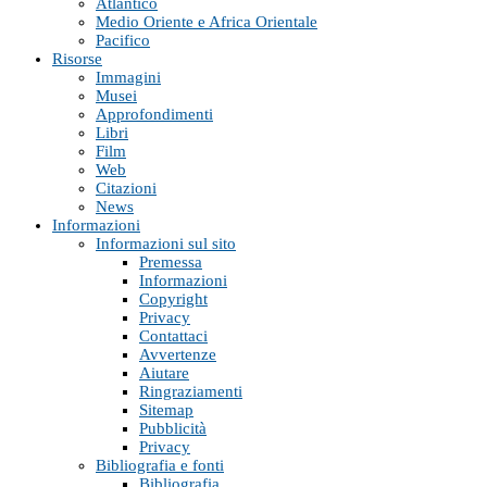
Atlantico
Medio Oriente e Africa Orientale
Pacifico
Risorse
Immagini
Musei
Approfondimenti
Libri
Film
Web
Citazioni
News
Informazioni
Informazioni sul sito
Premessa
Informazioni
Copyright
Privacy
Contattaci
Avvertenze
Aiutare
Ringraziamenti
Sitemap
Pubblicità
Privacy
Bibliografia e fonti
Bibliografia