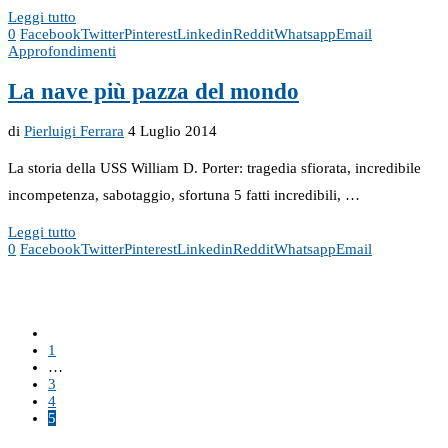
Leggi tutto
0
Facebook
Twitter
Pinterest
Linkedin
Reddit
Whatsapp
Email
Approfondimenti
La nave più pazza del mondo
di
Pierluigi Ferrara
4 Luglio 2014
La storia della USS William D. Porter: tragedia sfiorata, incredibile
incompetenza, sabotaggio, sfortuna 5 fatti incredibili, …
Leggi tutto
0
Facebook
Twitter
Pinterest
Linkedin
Reddit
Whatsapp
Email
1
…
3
4
5