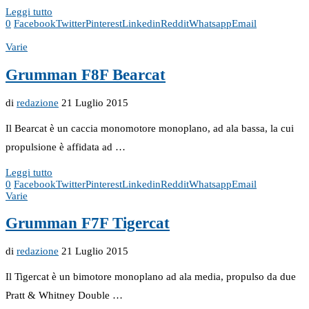
Leggi tutto
0
Facebook
Twitter
Pinterest
Linkedin
Reddit
Whatsapp
Email
Varie
Grumman F8F Bearcat
di
redazione
21 Luglio 2015
Il Bearcat è un caccia monomotore monoplano, ad ala bassa, la cui
propulsione è affidata ad …
Leggi tutto
0
Facebook
Twitter
Pinterest
Linkedin
Reddit
Whatsapp
Email
Varie
Grumman F7F Tigercat
di
redazione
21 Luglio 2015
Il Tigercat è un bimotore monoplano ad ala media, propulso da due
Pratt & Whitney Double …