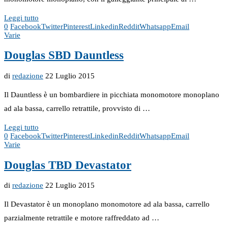
Leggi tutto
0
Facebook
Twitter
Pinterest
Linkedin
Reddit
Whatsapp
Email
Varie
Douglas SBD Dauntless
di
redazione
22 Luglio 2015
Il Dauntless è un bombardiere in picchiata monomotore monoplano
ad ala bassa, carrello retrattile, provvisto di …
Leggi tutto
0
Facebook
Twitter
Pinterest
Linkedin
Reddit
Whatsapp
Email
Varie
Douglas TBD Devastator
di
redazione
22 Luglio 2015
Il Devastator è un monoplano monomotore ad ala bassa, carrello
parzialmente retrattile e motore raffreddato ad …