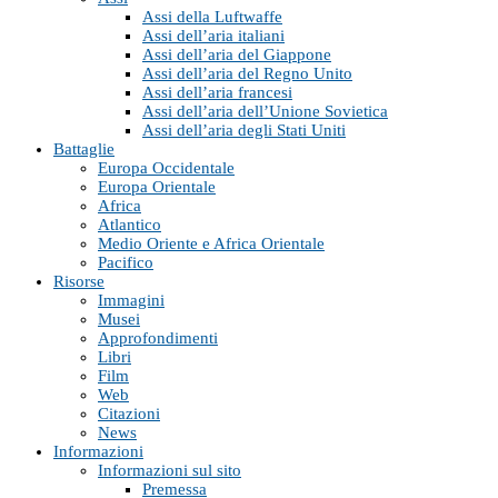
Assi della Luftwaffe
Assi dell’aria italiani
Assi dell’aria del Giappone
Assi dell’aria del Regno Unito
Assi dell’aria francesi
Assi dell’aria dell’Unione Sovietica
Assi dell’aria degli Stati Uniti
Battaglie
Europa Occidentale
Europa Orientale
Africa
Atlantico
Medio Oriente e Africa Orientale
Pacifico
Risorse
Immagini
Musei
Approfondimenti
Libri
Film
Web
Citazioni
News
Informazioni
Informazioni sul sito
Premessa