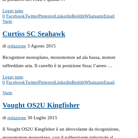
Leggi tutto
0
Facebook
Twitter
Pinterest
Linkedin
Reddit
Whatsapp
Email
Varie
Curtiss SC Seahawk
di
redazione
3 Agosto 2015
Ricognitore monoplano, monomotore ad ala bassa, motore
raffreddato aria. Il carrello è in posizione fissa; l’aereo …
Leggi tutto
0
Facebook
Twitter
Pinterest
Linkedin
Reddit
Whatsapp
Email
Varie
Vought OS2U Kingfisher
di
redazione
30 Luglio 2015
Il Vought OS2U Kingfisher è un idrovolante da ricognizione,
monomotore monoplano, con il galleggiante principale al …