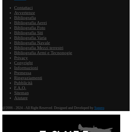
Contattaci
Avvertenze
Bibliografia
Bibliografia Aerei
Bibliografia Foto
Bibliografia Siti
Bibliografia Varia
Bibliografia Navale
Bibliografia Mezzi terrestri
Bibliografia Armi e Tecnonogie
Privacy
Copyright
Informazioni
Premessa
Ringraziamenti
Pubblicità
F.A.Q.
Sitemap
Aiutare
@2006 - 2024 - All Right Reserved. Designed and Developed by
Supero