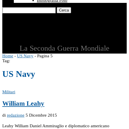
Bibliografia Foto
Cerca
La Seconda Guerra Mondiale
Home
-
US Navy
-
Pagina 5
Tag:
US Navy
Militari
William Leahy
di
redazione
5 Dicembre 2015
Leahy William Daniel Ammiraglio e diplomatico americano