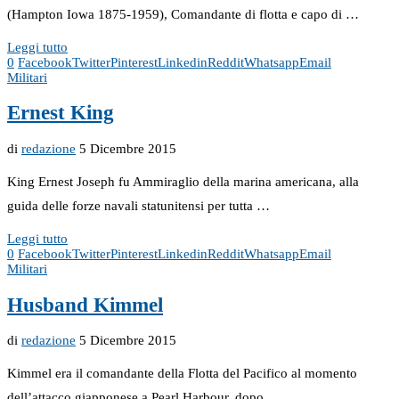
(Hampton Iowa 1875-1959), Comandante di flotta e capo di …
Leggi tutto
0
Facebook
Twitter
Pinterest
Linkedin
Reddit
Whatsapp
Email
Militari
Ernest King
di
redazione
5 Dicembre 2015
King Ernest Joseph fu Ammiraglio della marina americana, alla
guida delle forze navali statunitensi per tutta …
Leggi tutto
0
Facebook
Twitter
Pinterest
Linkedin
Reddit
Whatsapp
Email
Militari
Husband Kimmel
di
redazione
5 Dicembre 2015
Kimmel era il comandante della Flotta del Pacifico al momento
dell’attacco giapponese a Pearl Harbour, dopo …