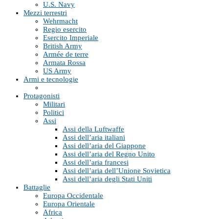
U.S. Navy
Mezzi terrestri
Wehrmacht
Regio esercito
Esercito Imperiale
British Army
Armée de terre
Armata Rossa
US Army
Armi e tecnologie
Protagonisti
Militari
Politici
Assi
Assi della Luftwaffe
Assi dell’aria italiani
Assi dell’aria del Giappone
Assi dell’aria del Regno Unito
Assi dell’aria francesi
Assi dell’aria dell’Unione Sovietica
Assi dell’aria degli Stati Uniti
Battaglie
Europa Occidentale
Europa Orientale
Africa