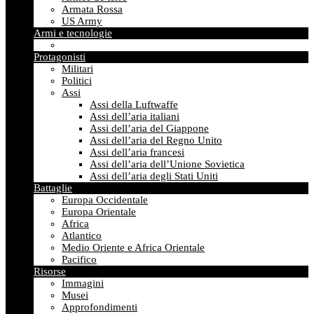
Armata Rossa
US Army
Armi e tecnologie
Protagonisti
Militari
Politici
Assi
Assi della Luftwaffe
Assi dell’aria italiani
Assi dell’aria del Giappone
Assi dell’aria del Regno Unito
Assi dell’aria francesi
Assi dell’aria dell’Unione Sovietica
Assi dell’aria degli Stati Uniti
Battaglie
Europa Occidentale
Europa Orientale
Africa
Atlantico
Medio Oriente e Africa Orientale
Pacifico
Risorse
Immagini
Musei
Approfondimenti