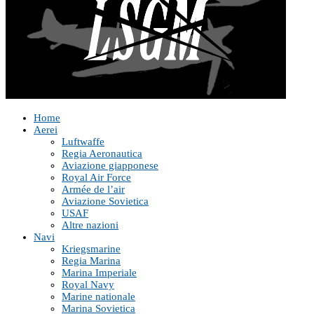
Home
Aerei
Luftwaffe
Regia Aeronautica
Aviazione giapponese
Royal Air Force
Armée de l’air
Aviazione Sovietica
USAF
Altre nazioni
Navi
Kriegsmarine
Regia Marina
Marina Imperiale
Royal Navy
Marine nationale
Marina Sovietica