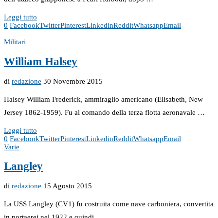
Leggi tutto
0
Facebook
Twitter
Pinterest
Linkedin
Reddit
Whatsapp
Email
Militari
William Halsey
di
redazione
30 Novembre 2015
Halsey William Frederick, ammiraglio americano (Elisabeth, New
Jersey 1862-1959). Fu al comando della terza flotta aeronavale …
Leggi tutto
0
Facebook
Twitter
Pinterest
Linkedin
Reddit
Whatsapp
Email
Varie
Langley
di
redazione
15 Agosto 2015
La USS Langley (CV1) fu costruita come nave carboniera, convertita
in portaerei nel 1922 e quindi …