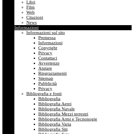
Libri
Film
Web
Citazioni
News
Informazioni
Informazioni sul sito
Premessa
Informazioni
Copyright
Privacy
Contattaci
Avvertenze
Aiutare
Ringraziamenti
Sitemap
Pubblicità
Privacy
Bibliografia e fonti
Bibliografia
Bibliografia Aerei
Bibliografia Navale
Bibliografia Mezzi terrestri
Bibliografia Armi e Tecnonogie
Bibliografia Varia
Bibliografia Siti