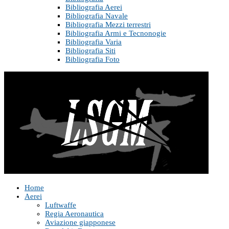
Bibliografia Aerei
Bibliografia Navale
Bibliografia Mezzi terrestri
Bibliografia Armi e Tecnonogie
Bibliografia Varia
Bibliografia Siti
Bibliografia Foto
Home
Aerei
Luftwaffe
Regia Aeronautica
Aviazione giapponese