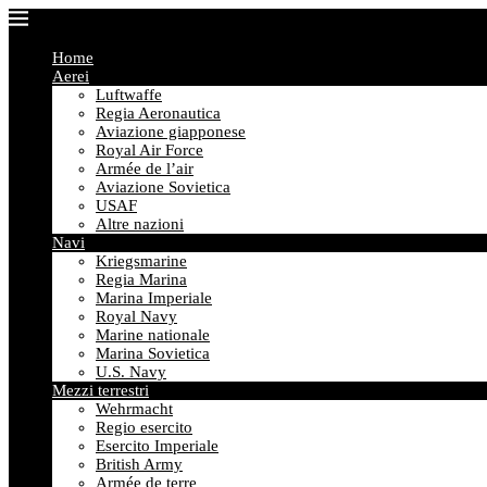
Home
Aerei
Luftwaffe
Regia Aeronautica
Aviazione giapponese
Royal Air Force
Armée de l’air
Aviazione Sovietica
USAF
Altre nazioni
Navi
Kriegsmarine
Regia Marina
Marina Imperiale
Royal Navy
Marine nationale
Marina Sovietica
U.S. Navy
Mezzi terrestri
Wehrmacht
Regio esercito
Esercito Imperiale
British Army
Armée de terre