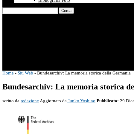
Bibliografia Foto
Cerca
Home
-
Siti Web
-
Bundesarchiv: La memoria storica della Germania
Bundesarchiv: La memoria storica d
scritto da
redazione
Aggiornato da
Junko Yoshino
Pubblicato:
29 Dic