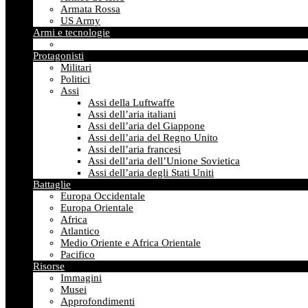
Armata Rossa
US Army
Armi e tecnologie
Protagonisti
Militari
Politici
Assi
Assi della Luftwaffe
Assi dell’aria italiani
Assi dell’aria del Giappone
Assi dell’aria del Regno Unito
Assi dell’aria francesi
Assi dell’aria dell’Unione Sovietica
Assi dell’aria degli Stati Uniti
Battaglie
Europa Occidentale
Europa Orientale
Africa
Atlantico
Medio Oriente e Africa Orientale
Pacifico
Risorse
Immagini
Musei
Approfondimenti