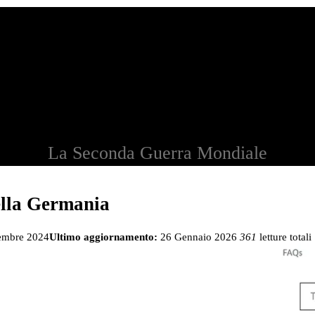
La Seconda Guerra Mondiale
ella Germania
embre 2024
Ultimo aggiornamento:
26 Gennaio 2026
361
letture totali