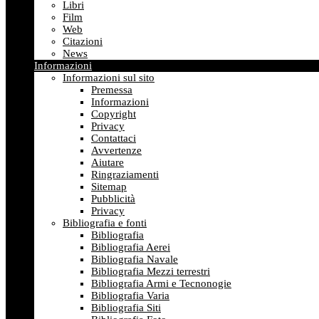
Libri
Film
Web
Citazioni
News
Informazioni
Informazioni sul sito
Premessa
Informazioni
Copyright
Privacy
Contattaci
Avvertenze
Aiutare
Ringraziamenti
Sitemap
Pubblicità
Privacy
Bibliografia e fonti
Bibliografia
Bibliografia Aerei
Bibliografia Navale
Bibliografia Mezzi terrestri
Bibliografia Armi e Tecnonogie
Bibliografia Varia
Bibliografia Siti