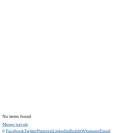
No items found
Museo navale
0
Facebook
Twitter
Pinterest
Linkedin
Reddit
Whatsapp
Email