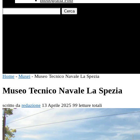
Bibliografia Foto
Cerca
Home
-
Musei
-
Museo Tecnico Navale La Spezia
Museo Tecnico Navale La Spezia
scritto da
redazione
13 Aprile 2025
99
letture totali