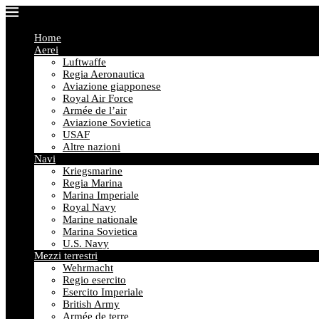
Home
Aerei
Luftwaffe
Regia Aeronautica
Aviazione giapponese
Royal Air Force
Armée de l’air
Aviazione Sovietica
USAF
Altre nazioni
Navi
Kriegsmarine
Regia Marina
Marina Imperiale
Royal Navy
Marine nationale
Marina Sovietica
U.S. Navy
Mezzi terrestri
Wehrmacht
Regio esercito
Esercito Imperiale
British Army
Armée de terre