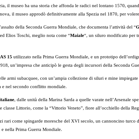
zia, il museo ha una storia che affonda le radici nel lontano 1570, quand
enova, il museo approdò definitivamente alla Spezia nel 1870, per voler
d’assalto della Seconda Guerra Mondiale, che documenta l’attività del “
G
ed Elios Toschi, meglio nota come “
Maiale
“, un siluro modificato per 
MAS 15
utilizzato nella Prima Guerra Mondiale, e un prototipo dell’ordi
1918, un’impresa che anticipò le gesta degli incursori della Seconda Gu
elle armi subacquee, con un’ampia collezione di siluri e mine impiegate ne
a e nel secondo conflitto mondiale.
italiane
, dalle unità della Marina Sarda a quelle varate nell’Arsenale spe
 classe Littorio, come la “Vittorio Veneto”, fiore all’occhiello della Reg
ezzi rari come spingarde moresche del XVI secolo, un cannoncino turco d
ca e nella Prima Guerra Mondiale.