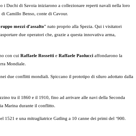
o i Duchi di Savoia iniziarono a collezionare reperti navali nella loro
e di Camillo Benso, conte di Cavour.
ruppo mezzi d’assalto
” nato proprio alla Spezia. Qui i visitatori
trasportare due operatori che, grazie a questa innovativa arma,
gno con cui
Raffaele Rossetti
e
Raffaele Paolucci
affondarono la
erra Mondiale.
i due conflitti mondiali. Spiccano il prototipo di siluro adottato dalla
zzino tra il 1860 e il 1910, fino ad arrivare alle navi della Seconda
ia Marina durante il conflitto.
el 1521 e una mitragliatrice Gatling a 10 canne dei primi del ‘900.