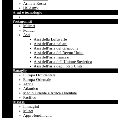
Armata Rossa
US Army
Armi e tecnologie
Protagonisti
Militari
Politici
Assi
Assi della Luftwaffe
Assi dell’aria italiani
Assi dell’aria del Giappone
Assi dell’aria del Regno Unito
Assi dell’aria francesi
Assi dell’aria dell’Unione Sovietica
Assi dell’aria degli Stati Uniti
Battaglie
Europa Occidentale
Europa Orientale
Africa
Atlantico
Medio Oriente e Africa Orientale
Pacifico
Risorse
Immagini
Musei
Approfondimenti