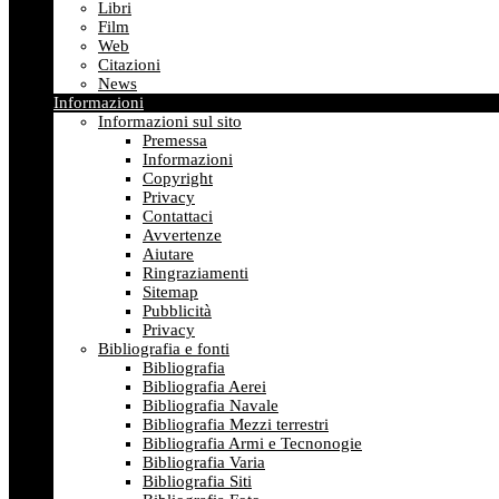
Libri
Film
Web
Citazioni
News
Informazioni
Informazioni sul sito
Premessa
Informazioni
Copyright
Privacy
Contattaci
Avvertenze
Aiutare
Ringraziamenti
Sitemap
Pubblicità
Privacy
Bibliografia e fonti
Bibliografia
Bibliografia Aerei
Bibliografia Navale
Bibliografia Mezzi terrestri
Bibliografia Armi e Tecnonogie
Bibliografia Varia
Bibliografia Siti