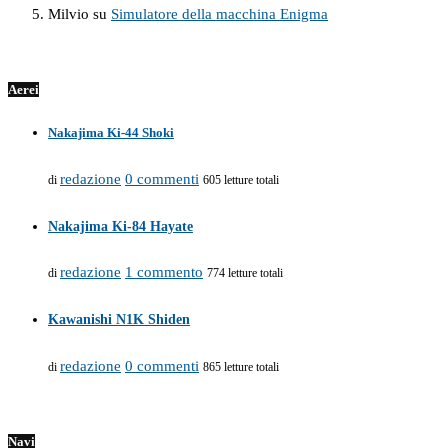
Milvio
su
Simulatore della macchina Enigma
Aerei
Nakajima Ki-44 Shoki
redazione
0 commenti
di
605 letture totali
Nakajima Ki-84 Hayate
redazione
1 commento
di
774 letture totali
Kawanishi N1K Shiden
redazione
0 commenti
di
865 letture totali
Navi