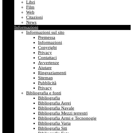
Libri
Film
Web
Citazioni
News
Informazioni
Informazioni sul sito
Premessa
Informazioni
Copyright
Privacy
Contattaci
Avvertenze
Aiutare
Ringraziamenti
Sitemap
Pubblicità
Privacy
Bibliografia e fonti
Bibliografia
Bibliografia Aerei
Bibliografia Navale
Bibliografia Mezzi terrestri
Bibliografia Armi e Tecnonogie
Bibliografia Varia
Bibliografia Siti