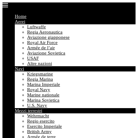
Home
Aerei
Luftwaffe
Regia Aeronautica
Aviazione giapponese
Royal Air Force
Armée de l’air
Aviazione Sovietica
USAF
Altre nazioni
Navi
Kriegsmarine
Regia Marina
Marina Imperiale
Royal Navy
Marine nationale
Marina Sovietica
U.S. Navy
Mezzi terrestri
Wehrmacht
Regio esercito
Esercito Imperiale
British Army
Armée de terre