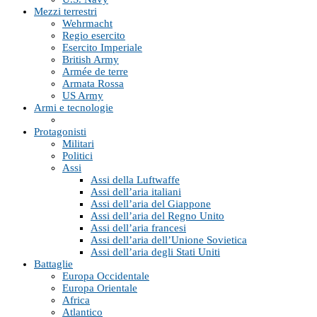
Mezzi terrestri
Wehrmacht
Regio esercito
Esercito Imperiale
British Army
Armée de terre
Armata Rossa
US Army
Armi e tecnologie
Protagonisti
Militari
Politici
Assi
Assi della Luftwaffe
Assi dell’aria italiani
Assi dell’aria del Giappone
Assi dell’aria del Regno Unito
Assi dell’aria francesi
Assi dell’aria dell’Unione Sovietica
Assi dell’aria degli Stati Uniti
Battaglie
Europa Occidentale
Europa Orientale
Africa
Atlantico