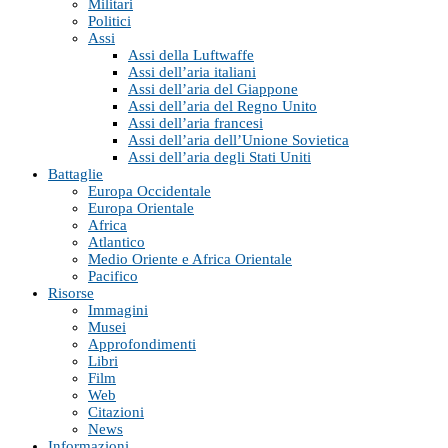
Militari
Politici
Assi
Assi della Luftwaffe
Assi dell’aria italiani
Assi dell’aria del Giappone
Assi dell’aria del Regno Unito
Assi dell’aria francesi
Assi dell’aria dell’Unione Sovietica
Assi dell’aria degli Stati Uniti
Battaglie
Europa Occidentale
Europa Orientale
Africa
Atlantico
Medio Oriente e Africa Orientale
Pacifico
Risorse
Immagini
Musei
Approfondimenti
Libri
Film
Web
Citazioni
News
Informazioni