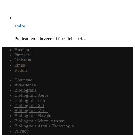
andre
Praticamente invece di fare dei carri…
Facebook
Pinterest
Linkedin
Email
Reddit
Contattaci
Avvertenze
Bibliografia
Bibliografia Aerei
Bibliografia Foto
Bibliografia Siti
Bibliografia Varia
Bibliografia Navale
Bibliografia Mezzi terrestri
Bibliografia Armi e Tecnonogie
Privacy