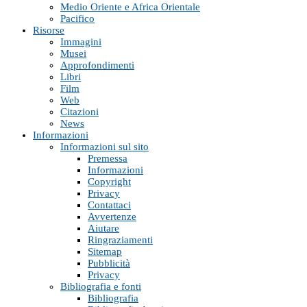
Medio Oriente e Africa Orientale
Pacifico
Risorse
Immagini
Musei
Approfondimenti
Libri
Film
Web
Citazioni
News
Informazioni
Informazioni sul sito
Premessa
Informazioni
Copyright
Privacy
Contattaci
Avvertenze
Aiutare
Ringraziamenti
Sitemap
Pubblicità
Privacy
Bibliografia e fonti
Bibliografia