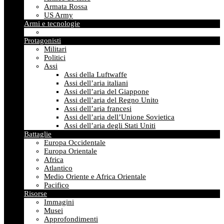
Armata Rossa
US Army
Armi e tecnologie
Protagonisti
Militari
Politici
Assi
Assi della Luftwaffe
Assi dell’aria italiani
Assi dell’aria del Giappone
Assi dell’aria del Regno Unito
Assi dell’aria francesi
Assi dell’aria dell’Unione Sovietica
Assi dell’aria degli Stati Uniti
Battaglie
Europa Occidentale
Europa Orientale
Africa
Atlantico
Medio Oriente e Africa Orientale
Pacifico
Risorse
Immagini
Musei
Approfondimenti