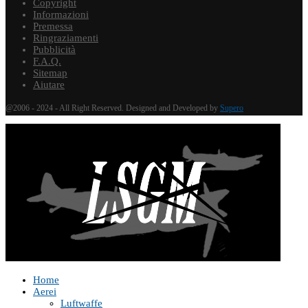
Copyright
Informazioni
Premessa
Ringraziamenti
Pubblicità
F.A.Q.
Sitemap
Aiutare
@2006 - 2024 - All Right Reserved. Designed and Developed by
Supero
Home
Aerei
Luftwaffe