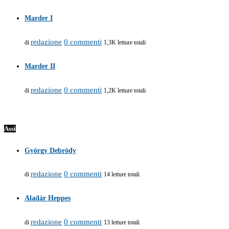
Marder I
redazione
0 commenti
di
1,3K letture totali
Marder II
redazione
0 commenti
di
1,2K letture totali
Assi
György Debrödy
redazione
0 commenti
di
14 letture totali
Aladár Heppes
redazione
0 commenti
di
13 letture totali