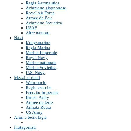
Regia Aeronautica
Aviazione giapponese
Royal Air Force
Armée de l’air
Aviazione Sovietica
USAF
Altre nazioni
Navi
Kriegsmarine
Regia Marina
Marina Imperiale
Royal Navy
Marine nationale
Marina Sovietica
U.S. Navy
Mezzi terrestri
Wehrmacht
Regio esercito
Esercito Imperiale
British Army
Armée de terre
Armata Rossa
US Army
Armi e tecnologie
Protagonisti