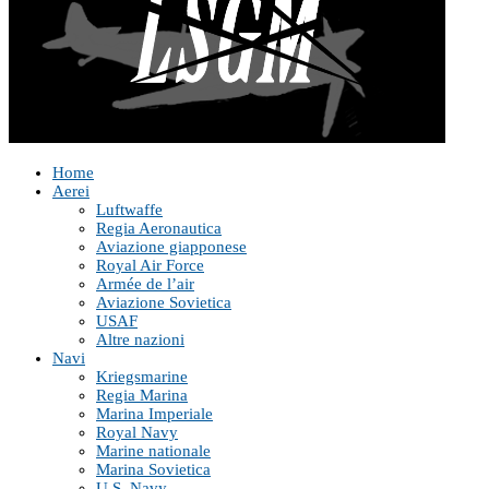
Home
Aerei
Luftwaffe
Regia Aeronautica
Aviazione giapponese
Royal Air Force
Armée de l’air
Aviazione Sovietica
USAF
Altre nazioni
Navi
Kriegsmarine
Regia Marina
Marina Imperiale
Royal Navy
Marine nationale
Marina Sovietica
U.S. Navy