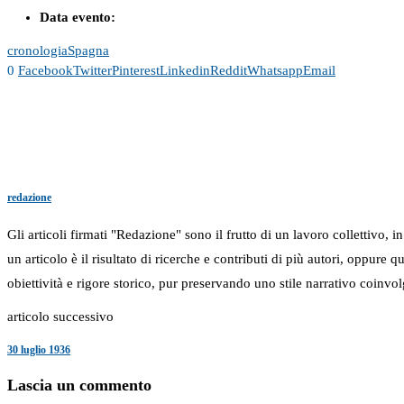
Data evento:
cronologia
Spagna
0
Facebook
Twitter
Pinterest
Linkedin
Reddit
Whatsapp
Email
redazione
Gli articoli firmati "Redazione" sono il frutto di un lavoro collettivo, 
un articolo è il risultato di ricerche e contributi di più autori, oppure
obiettività e rigore storico, pur preservando uno stile narrativo coinvol
articolo successivo
30 luglio 1936
Lascia un commento