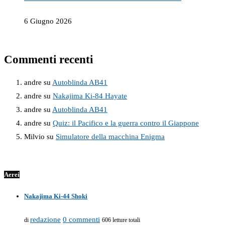
6 Giugno 2026
Commenti recenti
andre
su
Autoblinda AB41
andre
su
Nakajima Ki-84 Hayate
andre
su
Autoblinda AB41
andre
su
Quiz: il Pacifico e la guerra contro il Giappone
Milvio
su
Simulatore della macchina Enigma
Aerei
Nakajima Ki-44 Shoki
redazione
0 commenti
di
606 letture totali