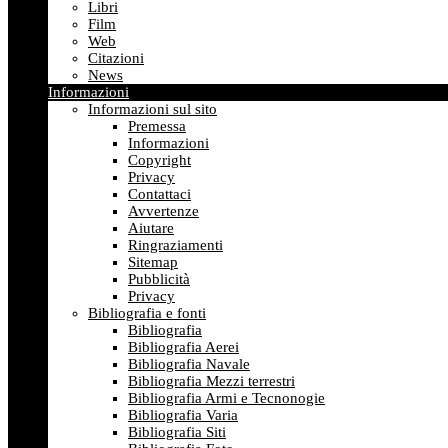
Libri
Film
Web
Citazioni
News
Informazioni
Informazioni sul sito
Premessa
Informazioni
Copyright
Privacy
Contattaci
Avvertenze
Aiutare
Ringraziamenti
Sitemap
Pubblicità
Privacy
Bibliografia e fonti
Bibliografia
Bibliografia Aerei
Bibliografia Navale
Bibliografia Mezzi terrestri
Bibliografia Armi e Tecnonogie
Bibliografia Varia
Bibliografia Siti