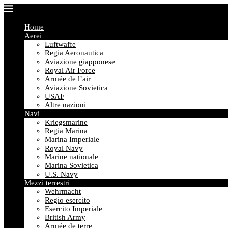
Home
Aerei
Luftwaffe
Regia Aeronautica
Aviazione giapponese
Royal Air Force
Armée de l’air
Aviazione Sovietica
USAF
Altre nazioni
Navi
Kriegsmarine
Regia Marina
Marina Imperiale
Royal Navy
Marine nationale
Marina Sovietica
U.S. Navy
Mezzi terrestri
Wehrmacht
Regio esercito
Esercito Imperiale
British Army
Armée de terre