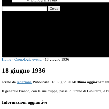
Bibliografia Foto
Cerca
Home
-
Cronologia eventi
-
18 giugno 1936
18 giugno 1936
scritto da
redazione
Pubblicato:
18 Luglio 2014
Ultimo aggiornamen
Il generale Franco, con le sue truppe, passa lo Stretto di Gibilterra, è l
Informazioni aggiuntive