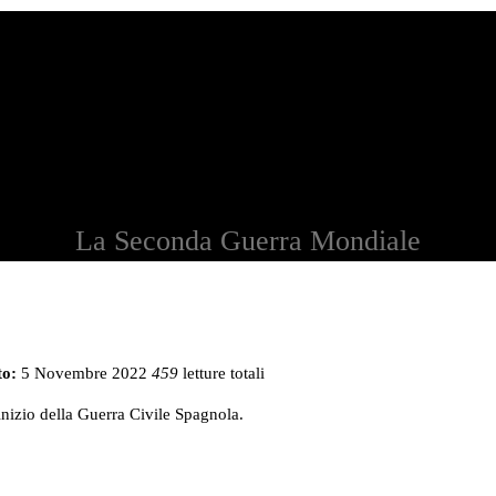
La Seconda Guerra Mondiale
to:
5 Novembre 2022
459
letture totali
’inizio della Guerra Civile Spagnola.