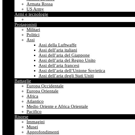
Armata Rossa
US Army
Armi e tecnologie
Protagonisti
Militari
Politici
Assi
Assi della Luftwaffe
Assi dell’aria italiani
Assi dell’aria del Giappone
Assi dell’aria del Regno Unito
Assi dell’aria francesi
Assi dell’aria dell’Unione Sovietica
Assi dell’aria degli Stati Uniti
Battaglie
Europa Occidentale
Europa Orientale
Africa
Atlantico
Medio Oriente e Africa Orientale
Pacifico
Risorse
Immagini
Musei
Approfondimenti