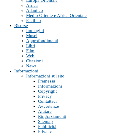
Europa Orientale
Africa
Atlantico
Medio Oriente e Africa Orientale
Pacifico
Risorse
Immagini
Musei
Approfondimenti
Libri
Film
Web
Citazioni
News
Informazioni
Informazioni sul sito
Premessa
Informazioni
Copyright
Privacy
Contattaci
Avvertenze
Aiutare
Ringraziamenti
Sitemap
Pubblicità
Privacy