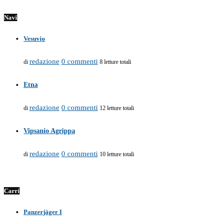
Navi
Vesuvio
redazione
0 commenti
di
8 letture totali
Etna
redazione
0 commenti
di
12 letture totali
Vipsanio Agrippa
redazione
0 commenti
di
10 letture totali
Carri
Panzerjäger I