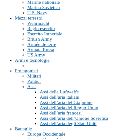
Marine nationale
Marina Sovietica
U.S. Navy
Mezzi terrestri
Wehrmacht
Regio esercito
Esercito Imperiale
British Army
Armée de terre
Armata Rossa
US Army
Armi e tecnologie
Protagonisti
Militari
Politici
Assi
Assi della Luftwaffe
Assi dell’aria italiani
Assi dell’aria del Giappone
Assi dell’aria del Regno Unito
Assi dell’aria francesi
Assi dell’aria dell’Unione Sovietica
Assi dell’aria degli Stati Uniti
Battaglie
Europa Occidentale