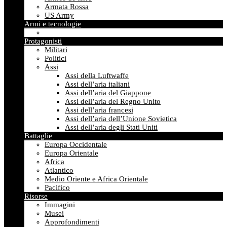
Armata Rossa
US Army
Armi e tecnologie
Protagonisti
Militari
Politici
Assi
Assi della Luftwaffe
Assi dell’aria italiani
Assi dell’aria del Giappone
Assi dell’aria del Regno Unito
Assi dell’aria francesi
Assi dell’aria dell’Unione Sovietica
Assi dell’aria degli Stati Uniti
Battaglie
Europa Occidentale
Europa Orientale
Africa
Atlantico
Medio Oriente e Africa Orientale
Pacifico
Risorse
Immagini
Musei
Approfondimenti