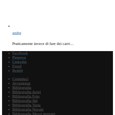
andre
Praticamente invece di fare dei carri…
Facebook
Pinterest
Linkedin
Email
Reddit
Contattaci
Avvertenze
Bibliografia
Bibliografia Aerei
Bibliografia Foto
Bibliografia Siti
Bibliografia Varia
Bibliografia Navale
Bibliografia Mezzi terrestri