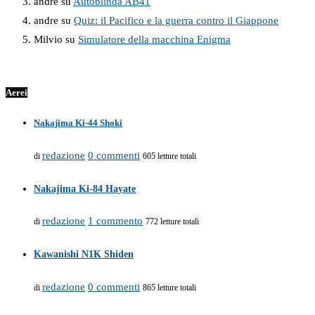
andre
su
Autoblinda AB41
andre
su
Quiz: il Pacifico e la guerra contro il Giappone
Milvio
su
Simulatore della macchina Enigma
Aerei
Nakajima Ki-44 Shoki
redazione
0 commenti
di
605 letture totali
Nakajima Ki-84 Hayate
redazione
1 commento
di
772 letture totali
Kawanishi N1K Shiden
redazione
0 commenti
di
865 letture totali