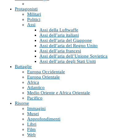
Protagonisti
Militari
Politici
Assi
Assi della Luftwaffe
Assi dell’aria italiani
Assi dell’aria del Giappone
Assi dell’aria del Regno Unito
Assi dell’aria francesi
Assi dell’aria dell’Unione Sovietica
Assi dell’aria degli Stati Uniti
Battaglie
Europa Occidentale
Europa Orientale
Africa
Atlantico
Medio Oriente e Africa Orientale
Pacifico
Risorse
Immagini
Musei
Approfondimenti
Libri
Film
Web