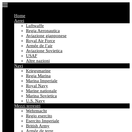
Home
Aerei
Luftwaffe
Regia Aeronautica
Aviazione giapponese
Royal Air Force
Armée de l’air
Aviazione Sovietica
USAF
Altre nazioni
Navi
Kriegsmarine
Regia Marina
Marina Imperiale
Royal Navy
Marine nationale
Marina Sovietica
U.S. Navy
Mezzi terrestri
Wehrmacht
Regio esercito
Esercito Imperiale
British Army
Armée de terre