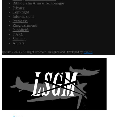
Bibliografia Armi e Tecnonogie
Privacy
Copyright
Informazioni
Premessa
Ringraziamenti
Pubblicità
F.A.Q.
Sitemap
Aiutare
@2006 - 2024 - All Right Reserved. Designed and Developed by
Supero