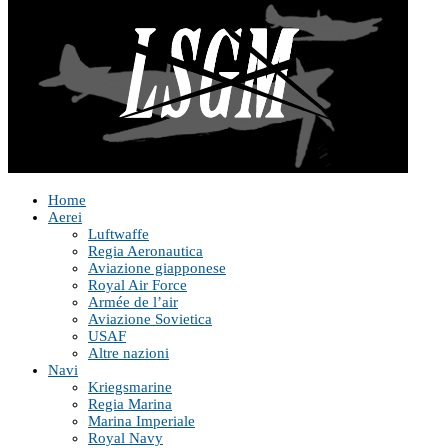
Home
Aerei
Luftwaffe
Regia Aeronautica
Aviazione giapponese
Royal Air Force
Armée de l’air
Aviazione Sovietica
USAF
Altre nazioni
Navi
Kriegsmarine
Regia Marina
Marina Imperiale
Royal Navy