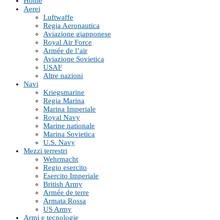
Home
Aerei
Luftwaffe
Regia Aeronautica
Aviazione giapponese
Royal Air Force
Armée de l’air
Aviazione Sovietica
USAF
Altre nazioni
Navi
Kriegsmarine
Regia Marina
Marina Imperiale
Royal Navy
Marine nationale
Marina Sovietica
U.S. Navy
Mezzi terrestri
Wehrmacht
Regio esercito
Esercito Imperiale
British Army
Armée de terre
Armata Rossa
US Army
Armi e tecnologie