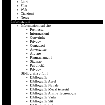
Libri
Film
Web
Citazioni
News
Informazioni
Informazioni sul sito
Premessa
Informazioni
Copyright
Privacy
Contattaci
Avvertenze
Aiutare
Ringraziamenti
Sitemap
Pubblicità
Privacy
Bibliografia e fonti
Bibliografia
Bibliografia Aerei
Bibliografia Navale
Bibliografia Mezzi terrestri
Bibliografia Armi e Tecnonogie
Bibliografia Varia
Bibliografia Siti