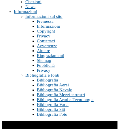
Citazioni
News
Informazioni
Informazioni sul sito
Premessa
Informazioni
Copyright
Privacy
Contattaci
Avvertenze
Aiutare
Ringraziamenti
Sitemap
Pubblicità
Privacy
Bibliografia e fonti
Bibliografia
Bibliografia Aerei
Bibliografia Navale
Bibliografia Mezzi terrestri
Bibliografia Armi e Tecnonogie
Bibliografia Varia
Bibliografia Siti
Bibliografia Foto