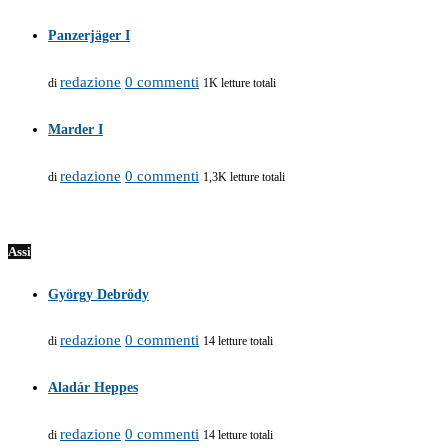
Panzerjäger I
redazione
0 commenti
di
1K letture totali
Marder I
redazione
0 commenti
di
1,3K letture totali
Assi
György Debrödy
redazione
0 commenti
di
14 letture totali
Aladár Heppes
redazione
0 commenti
di
14 letture totali