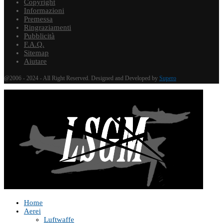
Copyright
Informazioni
Premessa
Ringraziamenti
Pubblicità
F.A.Q.
Sitemap
Aiutare
@2006 - 2024 - All Right Reserved. Designed and Developed by
Supero
Home
Aerei
Luftwaffe