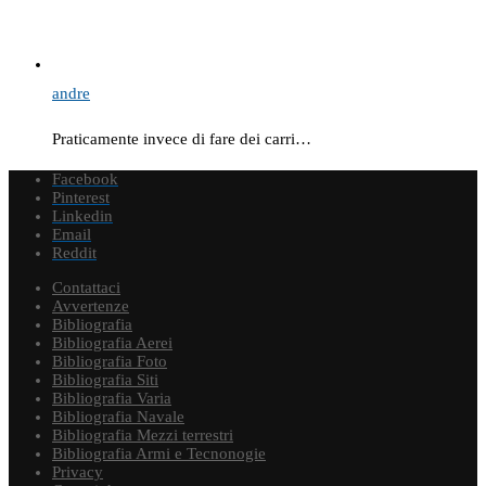
andre
Praticamente invece di fare dei carri…
Facebook
Pinterest
Linkedin
Email
Reddit
Contattaci
Avvertenze
Bibliografia
Bibliografia Aerei
Bibliografia Foto
Bibliografia Siti
Bibliografia Varia
Bibliografia Navale
Bibliografia Mezzi terrestri
Bibliografia Armi e Tecnonogie
Privacy