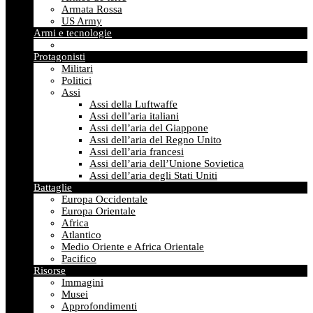
Armata Rossa
US Army
Armi e tecnologie
Protagonisti
Militari
Politici
Assi
Assi della Luftwaffe
Assi dell’aria italiani
Assi dell’aria del Giappone
Assi dell’aria del Regno Unito
Assi dell’aria francesi
Assi dell’aria dell’Unione Sovietica
Assi dell’aria degli Stati Uniti
Battaglie
Europa Occidentale
Europa Orientale
Africa
Atlantico
Medio Oriente e Africa Orientale
Pacifico
Risorse
Immagini
Musei
Approfondimenti