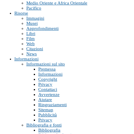
Medio Oriente e Africa Orientale
Pacifico
Risorse
Immagini
Musei
Approfondimenti
Libri
Film
Web
Citazioni
News
Informazioni
Informazioni sul sito
Premessa
Informazioni
Copyright
Privacy
Contattaci
Avvertenze
Aiutare
Ringraziamenti
Sitemap
Pubblicità
Privacy
Bibliografia e fonti
Bibliografia