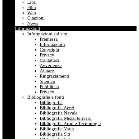
Libri
Film
Web
Citazioni
News
Informazioni
Informazioni sul sito
Premessa
Informazioni
Copyright
Privacy
Contattaci
Avvertenze
Aiutare
Ringraziamenti
Sitemap
Pubblicità
Privacy
Bibliografia e fonti
Bibliografia
Bibliografia Aerei
Bibliografia Navale
Bibliografia Mezzi terrestri
Bibliografia Armi e Tecnonogie
Bibliografia Varia
Bibliografia Siti