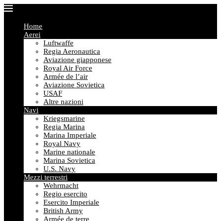
Home
Aerei
Luftwaffe
Regia Aeronautica
Aviazione giapponese
Royal Air Force
Armée de l’air
Aviazione Sovietica
USAF
Altre nazioni
Navi
Kriegsmarine
Regia Marina
Marina Imperiale
Royal Navy
Marine nationale
Marina Sovietica
U.S. Navy
Mezzi terrestri
Wehrmacht
Regio esercito
Esercito Imperiale
British Army
Armée de terre