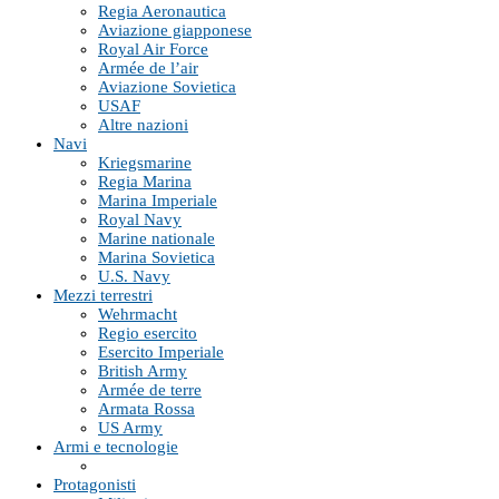
Regia Aeronautica
Aviazione giapponese
Royal Air Force
Armée de l’air
Aviazione Sovietica
USAF
Altre nazioni
Navi
Kriegsmarine
Regia Marina
Marina Imperiale
Royal Navy
Marine nationale
Marina Sovietica
U.S. Navy
Mezzi terrestri
Wehrmacht
Regio esercito
Esercito Imperiale
British Army
Armée de terre
Armata Rossa
US Army
Armi e tecnologie
Protagonisti