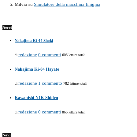
Milvio
su
Simulatore della macchina Enigma
Aerei
Nakajima Ki-44 Shoki
redazione
0 commenti
di
606 letture totali
Nakajima Ki-84 Hayate
redazione
1 commento
di
782 letture totali
Kawanishi N1K Shiden
redazione
0 commenti
di
866 letture totali
Navi