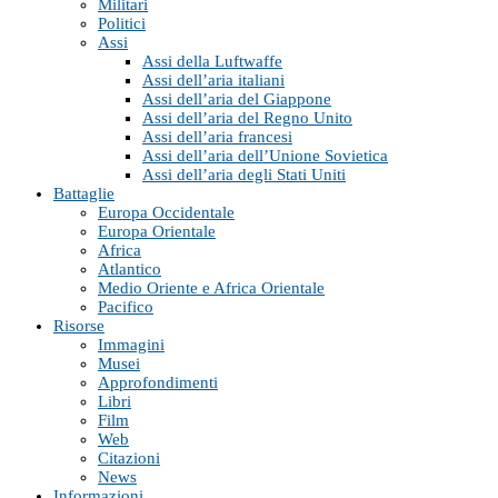
Militari
Politici
Assi
Assi della Luftwaffe
Assi dell’aria italiani
Assi dell’aria del Giappone
Assi dell’aria del Regno Unito
Assi dell’aria francesi
Assi dell’aria dell’Unione Sovietica
Assi dell’aria degli Stati Uniti
Battaglie
Europa Occidentale
Europa Orientale
Africa
Atlantico
Medio Oriente e Africa Orientale
Pacifico
Risorse
Immagini
Musei
Approfondimenti
Libri
Film
Web
Citazioni
News
Informazioni