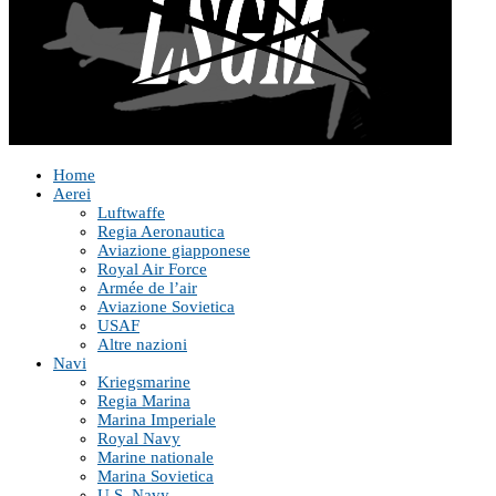
Home
Aerei
Luftwaffe
Regia Aeronautica
Aviazione giapponese
Royal Air Force
Armée de l’air
Aviazione Sovietica
USAF
Altre nazioni
Navi
Kriegsmarine
Regia Marina
Marina Imperiale
Royal Navy
Marine nationale
Marina Sovietica
U.S. Navy