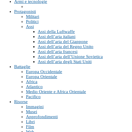
Armi e tecnologie
Protagonisti
Militari
Politici
Assi
Assi della Luftwaffe
Assi dell’aria italiani
Assi dell’aria del Giappone
Assi dell’aria del Regno Unito
Assi dell’aria francesi
Assi dell’aria dell’Unione Sovietica
Assi dell’aria degli Stati Uniti
Battaglie
Europa Occidentale
Europa Orientale
Africa
Atlantico
Medio Oriente e Africa Orientale
Pacifico
Risorse
Immagini
Musei
Approfondimenti
Libri
Film
Web