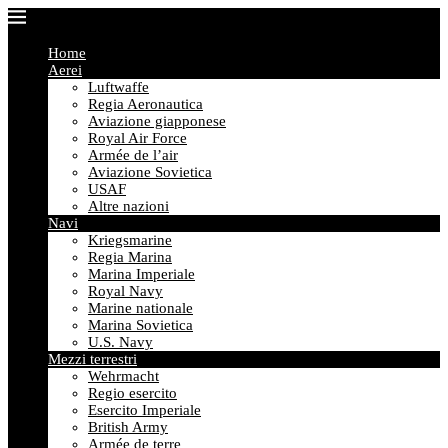
Home
Aerei
Luftwaffe
Regia Aeronautica
Aviazione giapponese
Royal Air Force
Armée de l’air
Aviazione Sovietica
USAF
Altre nazioni
Navi
Kriegsmarine
Regia Marina
Marina Imperiale
Royal Navy
Marine nationale
Marina Sovietica
U.S. Navy
Mezzi terrestri
Wehrmacht
Regio esercito
Esercito Imperiale
British Army
Armée de terre