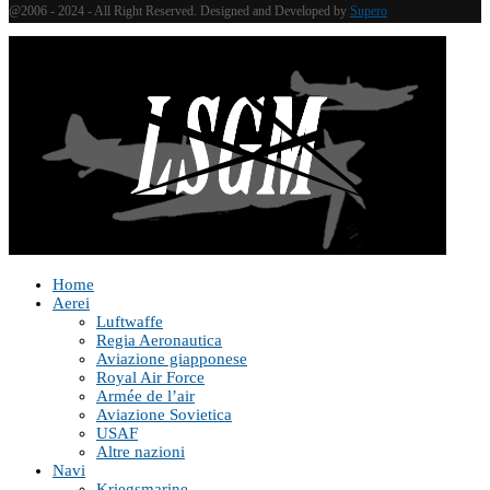
@2006 - 2024 - All Right Reserved. Designed and Developed by
Supero
Home
Aerei
Luftwaffe
Regia Aeronautica
Aviazione giapponese
Royal Air Force
Armée de l’air
Aviazione Sovietica
USAF
Altre nazioni
Navi
Kriegsmarine