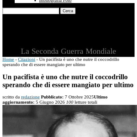
Bibliografia Foto
Cerca
La Seconda Guerra Mondiale
Home
-
Citazioni
-
Un pacifista è uno che nutre il coccodrillo
sperando che di essere mangiato per ultimo
Un pacifista è uno che nutre il coccodrillo
sperando che di essere mangiato per ultimo
scritto da
redazione
Pubblicato:
7 Ottobre 2025
Ultimo
aggiornamento:
5 Giugno 2026
100
letture totali