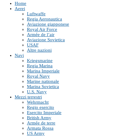
Home
Aerei
Luftwaffe
Regia Aeronautica
Aviazione giapponese
Royal Air Force
Armée de l’air
Aviazione Sovietica
USAF
Altre nazioni
Navi
Kriegsmarine
Regia Marina
Marina Imperiale
Royal Navy
Marine nationale
Marina Sovietica
U.S. Navy
Mezzi terrestri
Wehrmacht
Regio esercito
Esercito Imperiale
British Army
Armée de terre
Armata Rossa
US Army