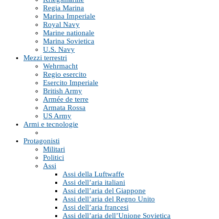
Regia Marina
Marina Imperiale
Royal Navy
Marine nationale
Marina Sovietica
U.S. Navy
Mezzi terrestri
Wehrmacht
Regio esercito
Esercito Imperiale
British Army
Armée de terre
Armata Rossa
US Army
Armi e tecnologie
Protagonisti
Militari
Politici
Assi
Assi della Luftwaffe
Assi dell’aria italiani
Assi dell’aria del Giappone
Assi dell’aria del Regno Unito
Assi dell’aria francesi
Assi dell’aria dell’Unione Sovietica