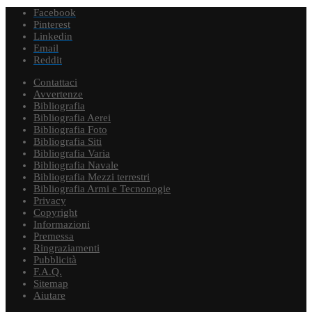
Facebook
Pinterest
Linkedin
Email
Reddit
Contattaci
Avvertenze
Bibliografia
Bibliografia Aerei
Bibliografia Foto
Bibliografia Siti
Bibliografia Varia
Bibliografia Navale
Bibliografia Mezzi terrestri
Bibliografia Armi e Tecnonogie
Privacy
Copyright
Informazioni
Premessa
Ringraziamenti
Pubblicità
F.A.Q.
Sitemap
Aiutare