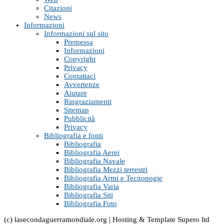
Citazioni
News
Informazioni
Informazioni sul sito
Premessa
Informazioni
Copyright
Privacy
Contattaci
Avvertenze
Aiutare
Ringraziamenti
Sitemap
Pubblicità
Privacy
Bibliografia e fonti
Bibliografia
Bibliografia Aerei
Bibliografia Navale
Bibliografia Mezzi terrestri
Bibliografia Armi e Tecnonogie
Bibliografia Varia
Bibliografia Siti
Bibliografia Foto
(c) lasecondaguerramondiale.org | Hosting & Template Supero ltd