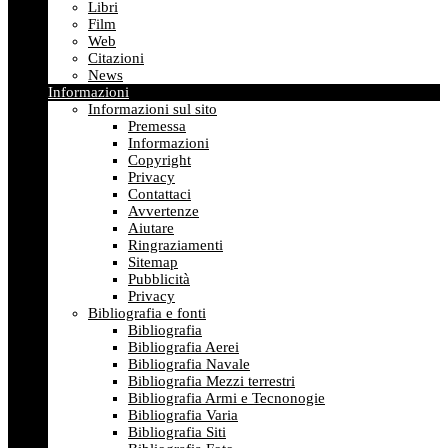
Libri
Film
Web
Citazioni
News
Informazioni
Informazioni sul sito
Premessa
Informazioni
Copyright
Privacy
Contattaci
Avvertenze
Aiutare
Ringraziamenti
Sitemap
Pubblicità
Privacy
Bibliografia e fonti
Bibliografia
Bibliografia Aerei
Bibliografia Navale
Bibliografia Mezzi terrestri
Bibliografia Armi e Tecnonogie
Bibliografia Varia
Bibliografia Siti