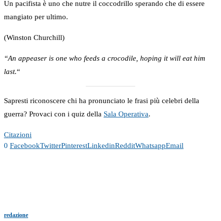
Un pacifista è uno che nutre il coccodrillo sperando che di essere
mangiato per ultimo.
(Winston Churchill)
“An appeaser is one who feeds a crocodile, hoping it will eat him
last.
“
Sapresti riconoscere chi ha pronunciato le frasi più celebri della
guerra? Provaci con i quiz della
Sala Operativa
.
Citazioni
0
Facebook
Twitter
Pinterest
Linkedin
Reddit
Whatsapp
Email
redazione