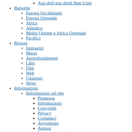
Assi dell’aria degli Stati Uniti
Battaglie
Europa Occidentale
Europa Orientale
Africa
Atlantico
Medio Oriente e Africa Orientale
Pacifico
Risorse
Immagini
Musei
Approfondimenti
Libri
Film
Web
Citazioni
News
Informazioni
Informazioni sul sito
Premessa
Informazioni
Copyright
Privacy
Contattaci
Avvertenze
Aiutare