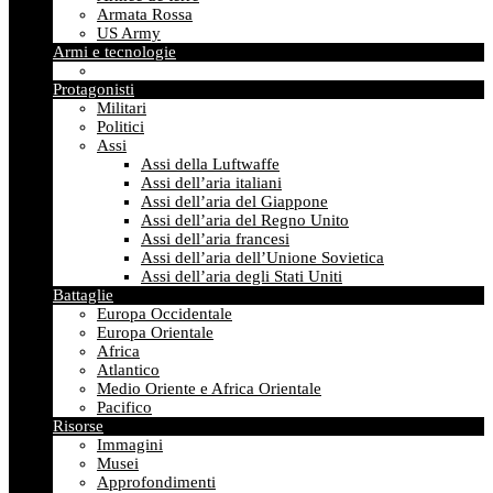
Armata Rossa
US Army
Armi e tecnologie
Protagonisti
Militari
Politici
Assi
Assi della Luftwaffe
Assi dell’aria italiani
Assi dell’aria del Giappone
Assi dell’aria del Regno Unito
Assi dell’aria francesi
Assi dell’aria dell’Unione Sovietica
Assi dell’aria degli Stati Uniti
Battaglie
Europa Occidentale
Europa Orientale
Africa
Atlantico
Medio Oriente e Africa Orientale
Pacifico
Risorse
Immagini
Musei
Approfondimenti