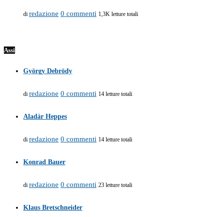
redazione
0 commenti
di
1,3K letture totali
Assi
György Debrödy
redazione
0 commenti
di
14 letture totali
Aladár Heppes
redazione
0 commenti
di
14 letture totali
Konrad Bauer
redazione
0 commenti
di
23 letture totali
Klaus Bretschneider