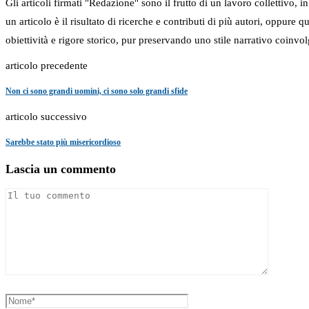
Gli articoli firmati "Redazione" sono il frutto di un lavoro collettivo, 
un articolo è il risultato di ricerche e contributi di più autori, oppure
obiettività e rigore storico, pur preservando uno stile narrativo coinvol
articolo precedente
Non ci sono grandi uomini, ci sono solo grandi sfide
articolo successivo
Sarebbe stato più misericordioso
Lascia un commento