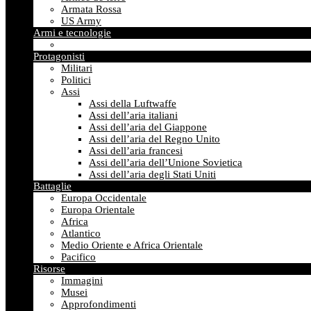
Armata Rossa
US Army
Armi e tecnologie
Protagonisti
Militari
Politici
Assi
Assi della Luftwaffe
Assi dell’aria italiani
Assi dell’aria del Giappone
Assi dell’aria del Regno Unito
Assi dell’aria francesi
Assi dell’aria dell’Unione Sovietica
Assi dell’aria degli Stati Uniti
Battaglie
Europa Occidentale
Europa Orientale
Africa
Atlantico
Medio Oriente e Africa Orientale
Pacifico
Risorse
Immagini
Musei
Approfondimenti