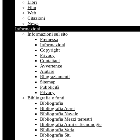
Libri
Film
Web
Citazioni
News
Informazioni
Informazioni sul sito
Premessa
Informazioni
Copyright
Privacy
Contattaci
Avvertenze
Aiutare
Ringraziamenti
Sitemap
Pubblicità
Privacy
Bibliografia e fonti
Bibliografia
Bibliografia Aerei
Bibliografia Navale
Bibliografia Mezzi terrestri
Bibliografia Armi e Tecnonogie
Bibliografia Varia
Bibliografia Siti