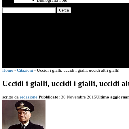
Bibliografia Foto
Cerca
Home
-
Citazioni
-
Uccidi i gialli, uccidi i gialli, uccidi altri gialli!
Uccidi i gialli, uccidi i gialli, uccidi al
scritto da
redazione
Pubblicato:
30 Novembre 2015
Ultimo aggiorna