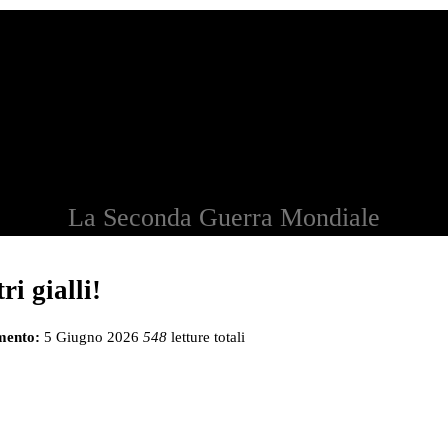
La Seconda Guerra Mondiale
tri gialli!
mento:
5 Giugno 2026
548
letture totali