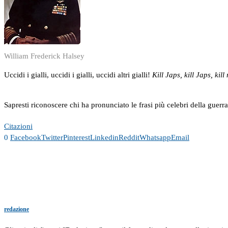
William Frederick Halsey
Uccidi i gialli, uccidi i gialli, uccidi altri gialli!
Kill Japs, kill Japs, kil
Sapresti riconoscere chi ha pronunciato le frasi più celebri della guerr
Citazioni
0
Facebook
Twitter
Pinterest
Linkedin
Reddit
Whatsapp
Email
redazione