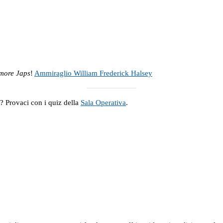
l more Japs
!
Ammiraglio William Frederick Halsey
a? Provaci con i quiz della
Sala Operativa
.