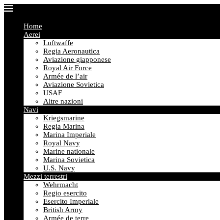
Home
Aerei
Luftwaffe
Regia Aeronautica
Aviazione giapponese
Royal Air Force
Armée de l’air
Aviazione Sovietica
USAF
Altre nazioni
Navi
Kriegsmarine
Regia Marina
Marina Imperiale
Royal Navy
Marine nationale
Marina Sovietica
U.S. Navy
Mezzi terrestri
Wehrmacht
Regio esercito
Esercito Imperiale
British Army
Armée de terre