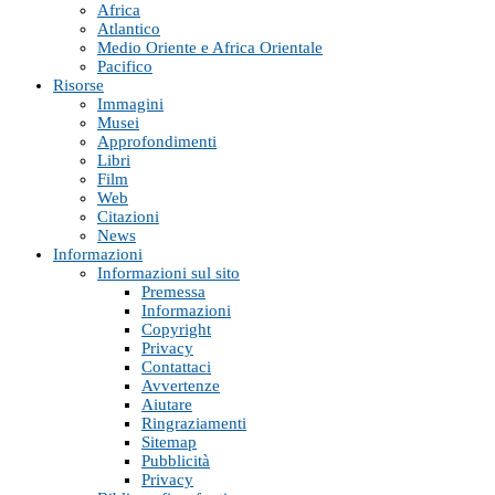
Africa
Atlantico
Medio Oriente e Africa Orientale
Pacifico
Risorse
Immagini
Musei
Approfondimenti
Libri
Film
Web
Citazioni
News
Informazioni
Informazioni sul sito
Premessa
Informazioni
Copyright
Privacy
Contattaci
Avvertenze
Aiutare
Ringraziamenti
Sitemap
Pubblicità
Privacy