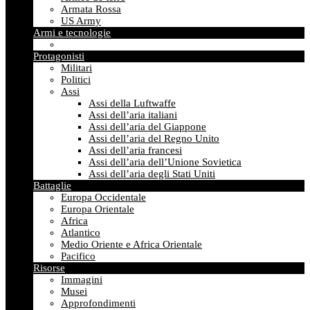
Armata Rossa
US Army
Armi e tecnologie
Protagonisti
Militari
Politici
Assi
Assi della Luftwaffe
Assi dell’aria italiani
Assi dell’aria del Giappone
Assi dell’aria del Regno Unito
Assi dell’aria francesi
Assi dell’aria dell’Unione Sovietica
Assi dell’aria degli Stati Uniti
Battaglie
Europa Occidentale
Europa Orientale
Africa
Atlantico
Medio Oriente e Africa Orientale
Pacifico
Risorse
Immagini
Musei
Approfondimenti