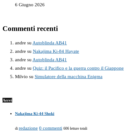
6 Giugno 2026
Commenti recenti
andre
su
Autoblinda AB41
andre
su
Nakajima Ki-84 Hayate
andre
su
Autoblinda AB41
andre
su
Quiz: il Pacifico e la guerra contro il Giappone
Milvio
su
Simulatore della macchina Enigma
Aerei
Nakajima Ki-44 Shoki
redazione
0 commenti
di
606 letture totali