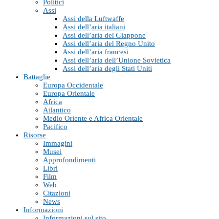
Politici
Assi
Assi della Luftwaffe
Assi dell’aria italiani
Assi dell’aria del Giappone
Assi dell’aria del Regno Unito
Assi dell’aria francesi
Assi dell’aria dell’Unione Sovietica
Assi dell’aria degli Stati Uniti
Battaglie
Europa Occidentale
Europa Orientale
Africa
Atlantico
Medio Oriente e Africa Orientale
Pacifico
Risorse
Immagini
Musei
Approfondimenti
Libri
Film
Web
Citazioni
News
Informazioni
Informazioni sul sito