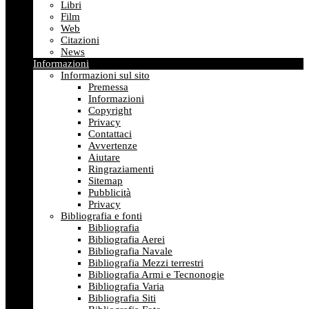
Libri
Film
Web
Citazioni
News
Informazioni
Informazioni sul sito
Premessa
Informazioni
Copyright
Privacy
Contattaci
Avvertenze
Aiutare
Ringraziamenti
Sitemap
Pubblicità
Privacy
Bibliografia e fonti
Bibliografia
Bibliografia Aerei
Bibliografia Navale
Bibliografia Mezzi terrestri
Bibliografia Armi e Tecnonogie
Bibliografia Varia
Bibliografia Siti