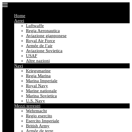
Home
Aerei
Luftwaffe
Regia Aeronautica
Aviazione giapponese
Royal Air Force
Armée de l’air
Aviazione Sovietica
USAF
Altre nazioni
Navi
Kriegsmarine
Regia Marina
Marina Imperiale
Royal Navy
Marine nationale
Marina Sovietica
U.S. Navy
Mezzi terrestri
Wehrmacht
Regio esercito
Esercito Imperiale
British Army
Armée de terre