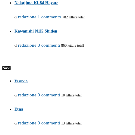
Nakajima Ki-84 Hayate
redazione
1 commento
di
782 letture totali
Kawanishi N1K Shiden
redazione
0 commenti
di
866 letture totali
Navi
Vesuvio
redazione
0 commenti
di
10 letture totali
Etna
redazione
0 commenti
di
13 letture totali