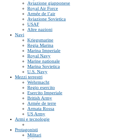
Aviazione giapponese
Royal Air Force
Armée de l’air
Aviazione Sovietica
USAF
Altre nazioni
Navi
Kriegsmarine
Regia Marina
Marina Imperiale
Royal Navy
Marine nationale
Marina Sovietica
U.S. Navy
Mezzi terrestri
Wehrmacht
Regio esercito
Esercito Imperiale
British Army
Armée de terre
Armata Rossa
US Army
Armi e tecnologie
Protagonisti
Militari