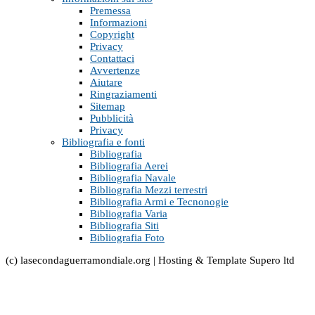
Premessa
Informazioni
Copyright
Privacy
Contattaci
Avvertenze
Aiutare
Ringraziamenti
Sitemap
Pubblicità
Privacy
Bibliografia e fonti
Bibliografia
Bibliografia Aerei
Bibliografia Navale
Bibliografia Mezzi terrestri
Bibliografia Armi e Tecnonogie
Bibliografia Varia
Bibliografia Siti
Bibliografia Foto
(c) lasecondaguerramondiale.org | Hosting & Template Supero ltd