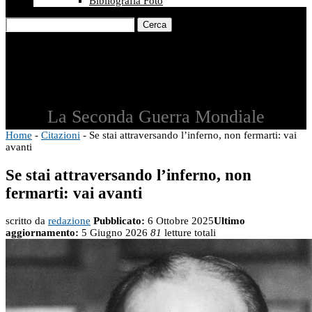
Bibliografia Foto
Cerca
La Seconda Guerra Mondiale
Home
-
Citazioni
-
Se stai attraversando l’inferno, non fermarti: vai
avanti
Se stai attraversando l’inferno, non
fermarti: vai avanti
scritto da
redazione
Pubblicato:
6 Ottobre 2025
Ultimo
aggiornamento:
5 Giugno 2026
81
letture totali