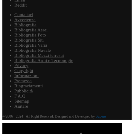
Reddit
Contattaci
Avvertenze
Bibliografia
Bibliografia Aerei
Bibliografia Foto
Bibliografia Siti
Bibliografia Varia
Bibliografia Navale
Bibliografia Mezzi terrestri
Bibliografia Armi e Tecnonogie
Privacy
Copyright
Informazioni
Premessa
Ringraziamenti
Pubblicità
F.A.Q.
Sitemap
Aiutare
@2006 - 2024 - All Right Reserved. Designed and Developed by
Supero