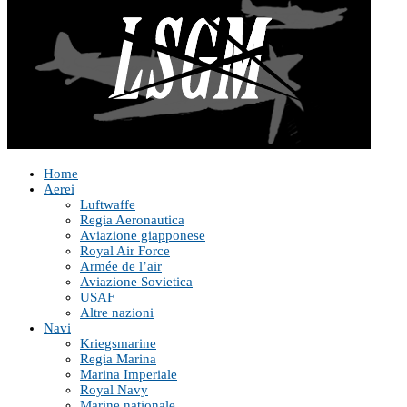
Home
Aerei
Luftwaffe
Regia Aeronautica
Aviazione giapponese
Royal Air Force
Armée de l’air
Aviazione Sovietica
USAF
Altre nazioni
Navi
Kriegsmarine
Regia Marina
Marina Imperiale
Royal Navy
Marine nationale