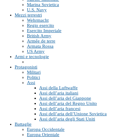
Marina Sovietica
U.S. Navy
Mezzi terrestri
Wehrmacht
Regio esercito
Esercito Imperiale
British Army
Armée de terre
Armata Rossa
US Army
Armi e tecnologie
Protagonisti
Militari
Politici
Assi
Assi della Luftwaffe
Assi dell’aria italiani
Assi dell’aria del Giappone
Assi dell’aria del Regno Unito
Assi dell’aria francesi
Assi dell’aria dell’Unione Sovietica
Assi dell’aria degli Stati Uniti
Battaglie
Europa Occidentale
Europa Orientale