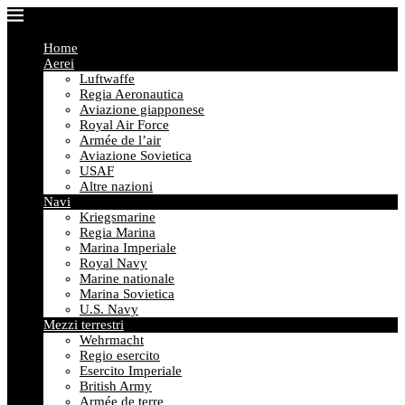
Home
Aerei
Luftwaffe
Regia Aeronautica
Aviazione giapponese
Royal Air Force
Armée de l’air
Aviazione Sovietica
USAF
Altre nazioni
Navi
Kriegsmarine
Regia Marina
Marina Imperiale
Royal Navy
Marine nationale
Marina Sovietica
U.S. Navy
Mezzi terrestri
Wehrmacht
Regio esercito
Esercito Imperiale
British Army
Armée de terre