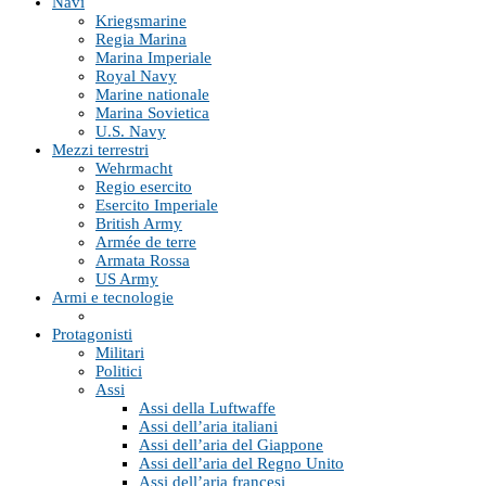
Navi
Kriegsmarine
Regia Marina
Marina Imperiale
Royal Navy
Marine nationale
Marina Sovietica
U.S. Navy
Mezzi terrestri
Wehrmacht
Regio esercito
Esercito Imperiale
British Army
Armée de terre
Armata Rossa
US Army
Armi e tecnologie
Protagonisti
Militari
Politici
Assi
Assi della Luftwaffe
Assi dell’aria italiani
Assi dell’aria del Giappone
Assi dell’aria del Regno Unito
Assi dell’aria francesi