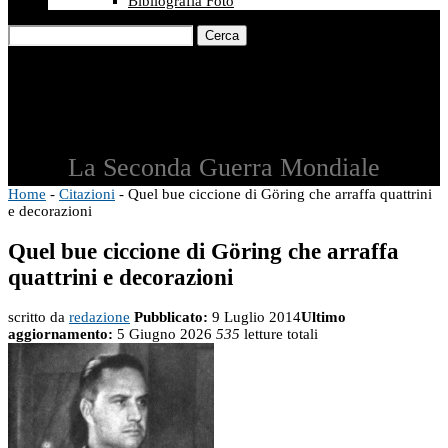
Bibliografia Foto
Cerca
La Seconda Guerra Mondiale
Home
-
Citazioni
-
Quel bue ciccione di Göring che arraffa quattrini
e decorazioni
Quel bue ciccione di Göring che arraffa
quattrini e decorazioni
scritto da
redazione
Pubblicato:
9 Luglio 2014
Ultimo
aggiornamento:
5 Giugno 2026
535
letture totali