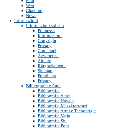
Film
Web
Citazioni
News
Informazioni
Informazioni sul sito
Premessa
Informazioni
Copyright
Privacy
Contattaci
Avvertenze
Aiutare
Ringraziamenti
Sitemap
Pubblicità
Privacy
Bibliografia e fonti
Bibliografia
Bibliografia Aerei
Bibliografia Navale
Bibliografia Mezzi terrestri
Bibliografia Armi e Tecnonogie
Bibliografia Varia
Bibliografia Siti
Bibliografia Foto