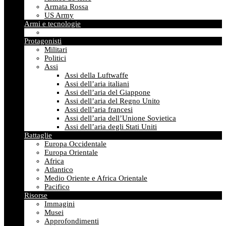
Armata Rossa
US Army
Armi e tecnologie
Protagonisti
Militari
Politici
Assi
Assi della Luftwaffe
Assi dell’aria italiani
Assi dell’aria del Giappone
Assi dell’aria del Regno Unito
Assi dell’aria francesi
Assi dell’aria dell’Unione Sovietica
Assi dell’aria degli Stati Uniti
Battaglie
Europa Occidentale
Europa Orientale
Africa
Atlantico
Medio Oriente e Africa Orientale
Pacifico
Risorse
Immagini
Musei
Approfondimenti