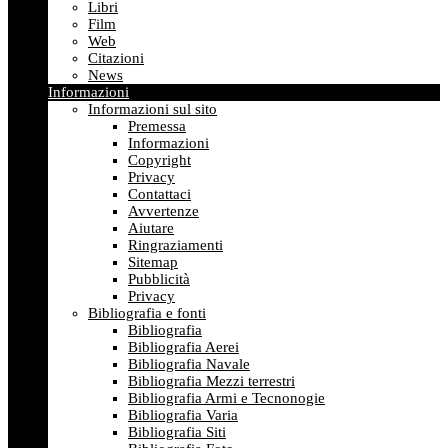
Libri
Film
Web
Citazioni
News
Informazioni
Informazioni sul sito
Premessa
Informazioni
Copyright
Privacy
Contattaci
Avvertenze
Aiutare
Ringraziamenti
Sitemap
Pubblicità
Privacy
Bibliografia e fonti
Bibliografia
Bibliografia Aerei
Bibliografia Navale
Bibliografia Mezzi terrestri
Bibliografia Armi e Tecnonogie
Bibliografia Varia
Bibliografia Siti