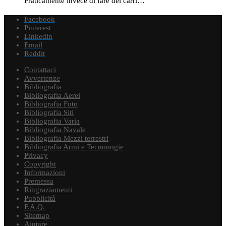
Praticamente invece di fare dei carri…
Facebook
Pinterest
Linkedin
Email
Reddit
Contattaci
Avvertenze
Bibliografia
Bibliografia Aerei
Bibliografia Foto
Bibliografia Siti
Bibliografia Varia
Bibliografia Navale
Bibliografia Mezzi terrestri
Bibliografia Armi e Tecnonogie
Privacy
Copyright
Informazioni
Premessa
Ringraziamenti
Pubblicità
F.A.Q.
Sitemap
Aiutare