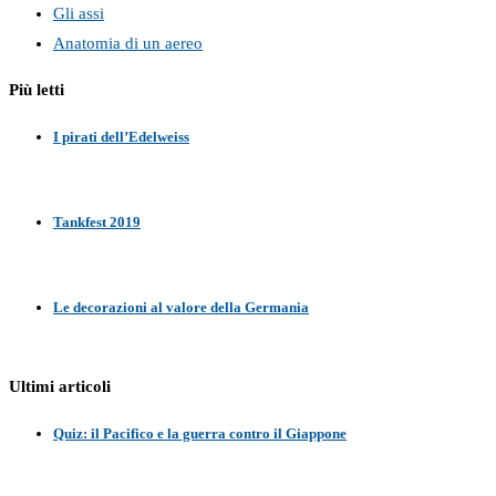
Gli assi
Anatomia di un aereo
Più letti
I pirati dell’Edelweiss
Tankfest 2019
Le decorazioni al valore della Germania
Ultimi articoli
Quiz: il Pacifico e la guerra contro il Giappone