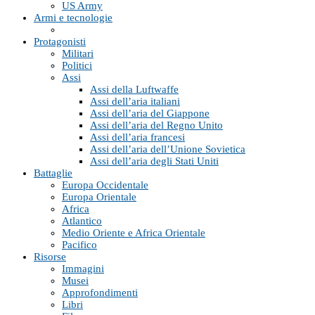
US Army
Armi e tecnologie
Protagonisti
Militari
Politici
Assi
Assi della Luftwaffe
Assi dell’aria italiani
Assi dell’aria del Giappone
Assi dell’aria del Regno Unito
Assi dell’aria francesi
Assi dell’aria dell’Unione Sovietica
Assi dell’aria degli Stati Uniti
Battaglie
Europa Occidentale
Europa Orientale
Africa
Atlantico
Medio Oriente e Africa Orientale
Pacifico
Risorse
Immagini
Musei
Approfondimenti
Libri