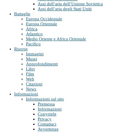
Assi dell’aria dell’Unione Sovietica
Assi dell’aria degli Stati Uniti
Battaglie
Europa Occidentale
Europa Orientale
Africa
Atlantico
Medio Oriente e Africa Orientale
Pacifico
Risorse
Immagini
Musei
Approfondimenti
Libri
Film
Web
Citazioni
News
Informazioni
Informazioni sul sito
Premessa
Informazioni
Copyright
Privacy
Contattaci
Avvertenze