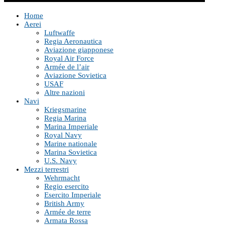
Home
Aerei
Luftwaffe
Regia Aeronautica
Aviazione giapponese
Royal Air Force
Armée de l’air
Aviazione Sovietica
USAF
Altre nazioni
Navi
Kriegsmarine
Regia Marina
Marina Imperiale
Royal Navy
Marine nationale
Marina Sovietica
U.S. Navy
Mezzi terrestri
Wehrmacht
Regio esercito
Esercito Imperiale
British Army
Armée de terre
Armata Rossa