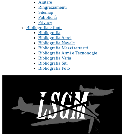
Aiutare
Ringraziamenti
Sitemap
Pubblicità
Privacy
Bibliografia e fonti
Bibliografia
Bibliografia Aerei
Bibliografia Navale
Bibliografia Mezzi terrestri
Bibliografia Armi e Tecnonogie
Bibliografia Varia
Bibliografia Siti
Bibliografia Foto