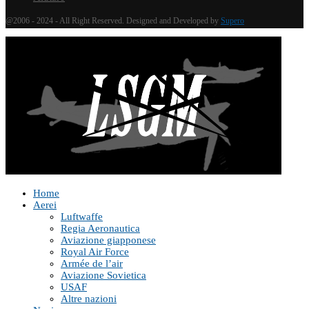
@2006 - 2024 - All Right Reserved. Designed and Developed by
Supero
Home
Aerei
Luftwaffe
Regia Aeronautica
Aviazione giapponese
Royal Air Force
Armée de l’air
Aviazione Sovietica
USAF
Altre nazioni