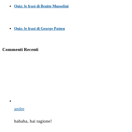
Quiz: le frasi di Benito Mussolini
Quiz: le frasi di George Patton
Commenti Recenti
andre
hahaha, hai ragione!