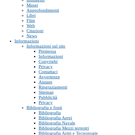
Immagini
Musei
Approfondimenti
Libri
Film
Web
Citazioni
News
Informazioni
Informazioni sul sito
Premessa
Informazioni
Copyright
Privacy
Contattaci
Avvertenze
Aiutare
Ringraziamenti
Sitemap
Pubblicità
Privacy
Bibliografia e fonti
Bibliografia
Bibliografia Aerei
Bibliografia Navale
Bibliografia Mezzi terrestri
Bibliografia Armi e Tecnonogie