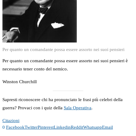
Per quanto un comandante possa essere assorto nei suoi pensieri
Per quanto un comandante possa essere assorto nei suoi pensieri è
necessario tener conto del nemico.
Winston Churchill
Sapresti riconoscere chi ha pronunciato le frasi più celebri della
guerra? Provaci con i quiz della
Sala Operativa
.
Citazioni
0
Facebook
Twitter
Pinterest
Linkedin
Reddit
Whatsapp
Email