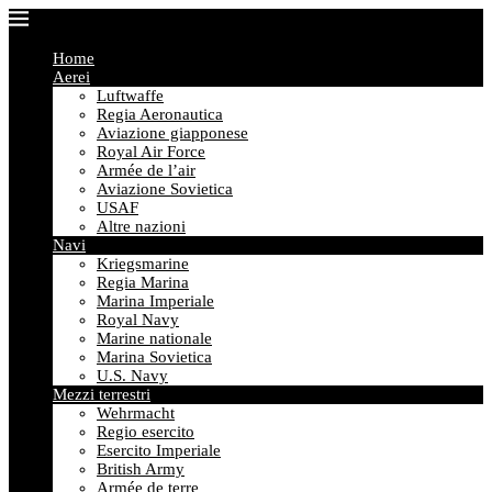
Home
Aerei
Luftwaffe
Regia Aeronautica
Aviazione giapponese
Royal Air Force
Armée de l’air
Aviazione Sovietica
USAF
Altre nazioni
Navi
Kriegsmarine
Regia Marina
Marina Imperiale
Royal Navy
Marine nationale
Marina Sovietica
U.S. Navy
Mezzi terrestri
Wehrmacht
Regio esercito
Esercito Imperiale
British Army
Armée de terre