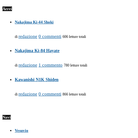
Aerei
Nakajima Ki-44 Shoki
redazione
0 commenti
di
606 letture totali
Nakajima Ki-84 Hayate
redazione
1 commento
di
780 letture totali
Kawanishi N1K Shiden
redazione
0 commenti
di
866 letture totali
Navi
Vesuvio