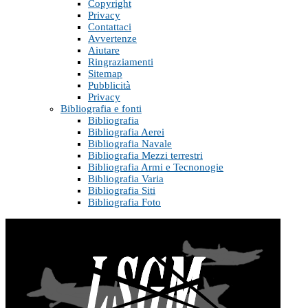
Copyright
Privacy
Contattaci
Avvertenze
Aiutare
Ringraziamenti
Sitemap
Pubblicità
Privacy
Bibliografia e fonti
Bibliografia
Bibliografia Aerei
Bibliografia Navale
Bibliografia Mezzi terrestri
Bibliografia Armi e Tecnonogie
Bibliografia Varia
Bibliografia Siti
Bibliografia Foto