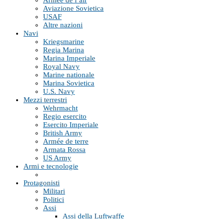
Armée de l’air
Aviazione Sovietica
USAF
Altre nazioni
Navi
Kriegsmarine
Regia Marina
Marina Imperiale
Royal Navy
Marine nationale
Marina Sovietica
U.S. Navy
Mezzi terrestri
Wehrmacht
Regio esercito
Esercito Imperiale
British Army
Armée de terre
Armata Rossa
US Army
Armi e tecnologie
Protagonisti
Militari
Politici
Assi
Assi della Luftwaffe