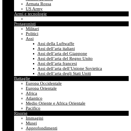
Armata Rossa
US Army
Armi e tecnologie
Protagonisti
Militari
Politici
Assi
Assi della Luftwaffe
Assi dell’aria italiani
Assi dell’aria del Giappone
Assi dell’aria del Regno Unito
Assi dell’aria francesi
Assi dell’aria dell’Unione Sovietica
Assi dell’aria degli Stati Uniti
Battaglie
Europa Occidentale
Europa Orientale
Africa
Atlantico
Medio Oriente e Africa Orientale
Pacifico
Risorse
Immagini
Musei
Approfondimenti