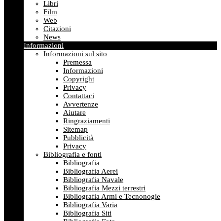
Libri
Film
Web
Citazioni
News
Informazioni
Informazioni sul sito
Premessa
Informazioni
Copyright
Privacy
Contattaci
Avvertenze
Aiutare
Ringraziamenti
Sitemap
Pubblicità
Privacy
Bibliografia e fonti
Bibliografia
Bibliografia Aerei
Bibliografia Navale
Bibliografia Mezzi terrestri
Bibliografia Armi e Tecnonogie
Bibliografia Varia
Bibliografia Siti