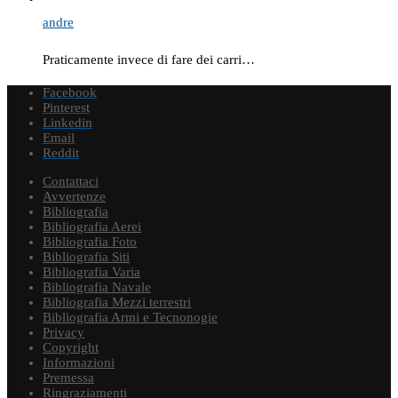
andre
Praticamente invece di fare dei carri…
Facebook
Pinterest
Linkedin
Email
Reddit
Contattaci
Avvertenze
Bibliografia
Bibliografia Aerei
Bibliografia Foto
Bibliografia Siti
Bibliografia Varia
Bibliografia Navale
Bibliografia Mezzi terrestri
Bibliografia Armi e Tecnonogie
Privacy
Copyright
Informazioni
Premessa
Ringraziamenti