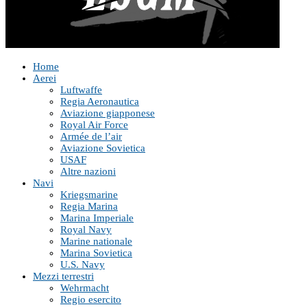
Home
Aerei
Luftwaffe
Regia Aeronautica
Aviazione giapponese
Royal Air Force
Armée de l’air
Aviazione Sovietica
USAF
Altre nazioni
Navi
Kriegsmarine
Regia Marina
Marina Imperiale
Royal Navy
Marine nationale
Marina Sovietica
U.S. Navy
Mezzi terrestri
Wehrmacht
Regio esercito