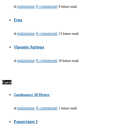
redazione
0 commenti
di
9 letture totali
Etna
redazione
0 commenti
di
13 letture totali
Vipsanio Agrippa
redazione
0 commenti
di
10 letture totali
Carri
Jagdpanzer 38 Hetzer
redazione
0 commenti
di
1 letture totali
Panzerjäger I