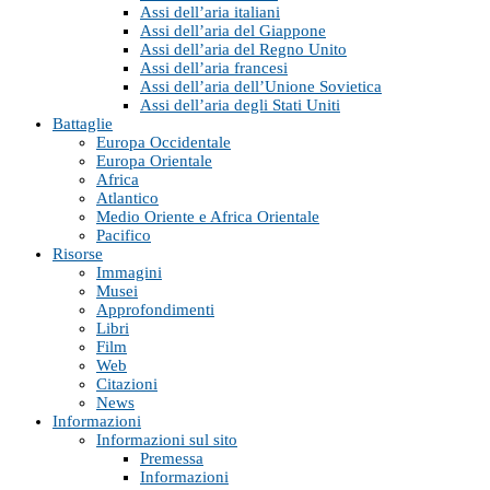
Assi dell’aria italiani
Assi dell’aria del Giappone
Assi dell’aria del Regno Unito
Assi dell’aria francesi
Assi dell’aria dell’Unione Sovietica
Assi dell’aria degli Stati Uniti
Battaglie
Europa Occidentale
Europa Orientale
Africa
Atlantico
Medio Oriente e Africa Orientale
Pacifico
Risorse
Immagini
Musei
Approfondimenti
Libri
Film
Web
Citazioni
News
Informazioni
Informazioni sul sito
Premessa
Informazioni