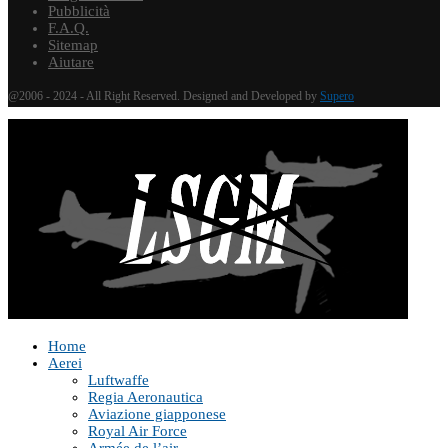
Pubblicità
F.A.Q.
Sitemap
Aiutare
@2006 - 2024 - All Right Reserved. Designed and Developed by
Supero
Home
Aerei
Luftwaffe
Regia Aeronautica
Aviazione giapponese
Royal Air Force