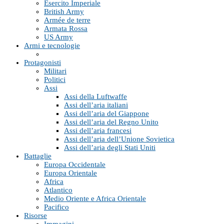
Esercito Imperiale
British Army
Armée de terre
Armata Rossa
US Army
Armi e tecnologie
Protagonisti
Militari
Politici
Assi
Assi della Luftwaffe
Assi dell’aria italiani
Assi dell’aria del Giappone
Assi dell’aria del Regno Unito
Assi dell’aria francesi
Assi dell’aria dell’Unione Sovietica
Assi dell’aria degli Stati Uniti
Battaglie
Europa Occidentale
Europa Orientale
Africa
Atlantico
Medio Oriente e Africa Orientale
Pacifico
Risorse