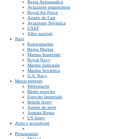
Regia Aeronautica
Aviazione giapponese
Royal Air Force
Armée de l’air
Aviazione Sovietica
USAF
Altre nazioni
Navi
Kriegsmarine
Regia Marina
Marina Imperiale
Royal Navy
Marine nationale
Marina Sovietica
U.S. Navy
Mezzi terrestri
Wehrmacht
Regio esercito
Esercito Imperiale
British Army
Armée de terre
Armata Rossa
US Army
Armi e tecnologie
Protagonisti
Militari