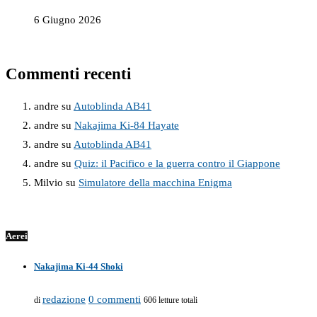
6 Giugno 2026
Commenti recenti
andre
su
Autoblinda AB41
andre
su
Nakajima Ki-84 Hayate
andre
su
Autoblinda AB41
andre
su
Quiz: il Pacifico e la guerra contro il Giappone
Milvio
su
Simulatore della macchina Enigma
Aerei
Nakajima Ki-44 Shoki
redazione
0 commenti
di
606 letture totali