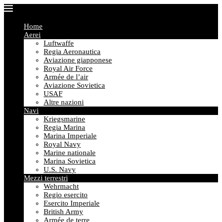
Home
Aerei
Luftwaffe
Regia Aeronautica
Aviazione giapponese
Royal Air Force
Armée de l’air
Aviazione Sovietica
USAF
Altre nazioni
Navi
Kriegsmarine
Regia Marina
Marina Imperiale
Royal Navy
Marine nationale
Marina Sovietica
U.S. Navy
Mezzi terrestri
Wehrmacht
Regio esercito
Esercito Imperiale
British Army
Armée de terre