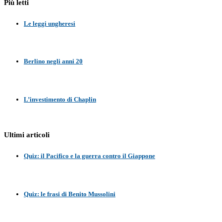
Più letti
Le leggi ungheresi
Berlino negli anni 20
L’investimento di Chaplin
Ultimi articoli
Quiz: il Pacifico e la guerra contro il Giappone
Quiz: le frasi di Benito Mussolini