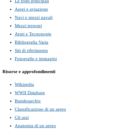
Le fonti principali
Aerei e aviazione
Navi e mezzi navali
Mezzi terrestri
Armi e Tecnonogie
Bibliografia Varia
Siti di riferimento
Fotografie e immagini
Risorse e approfondimenti
Wikipedia
WWII Database
Bundesarchiv
Classificazione di un aereo
Gli assi
Anatomia di un aereo