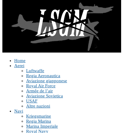
Home
Aerei
Luftwaffe
Regia Aeronautica
Aviazione giapponese
Royal Air Force
Armée de l’air
Aviazione Sovietica
USAF
Altre nazioni
Navi
Kriegsmarine
Regia Marina
Marina Imperiale
Royal Navy