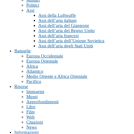
Politici
Assi
Assi della Luftwaffe
Assi dell’aria italiani
Assi dell’aria del Giappone
Assi dell’aria del Regno Unito
Assi dell’aria francesi
Assi dell’aria dell’Unione Sovietica
Assi dell’aria degli Stati Uniti
Battaglie
Europa Occidentale
Europa Orientale
Africa
Atlantico
Medio Oriente e Africa Orientale
Pacifico
Risorse
Immagini
Musei
Approfondimenti
Libri
Film
Web
Citazioni
News
Informazioni