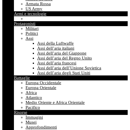
Armata Rossa
US Army
Armi e tecnologie
Protagonisti
Militari
Politici
Assi
Assi della Luftwaffe
Assi dell’aria italiani
Assi dell’aria del Giappone
Assi dell’aria del Regno Unito
Assi dell’aria francesi
Assi dell’aria dell’Unione Sovietica
Assi dell’aria degli Stati Uniti
Battaglie
Europa Occidentale
Europa Orientale
Africa
Atlantico
Medio Oriente e Africa Orientale
Pacifico
Risorse
Immagini
Musei
Approfondimenti