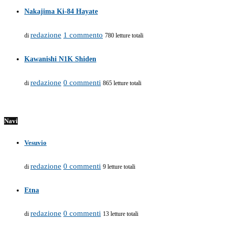
Nakajima Ki-84 Hayate
redazione
1 commento
di
780 letture totali
Kawanishi N1K Shiden
redazione
0 commenti
di
865 letture totali
Navi
Vesuvio
redazione
0 commenti
di
9 letture totali
Etna
redazione
0 commenti
di
13 letture totali