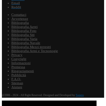
Email
Reddit
Contattaci
Avvertenze
Bibliografia
Bibliografia Aerei
Bibliografia Foto
Bibliografia Siti
Bibliografia Varia
Bibliografia Navale
Bibliografia Mezzi terrestri
Bibliografia Armi e Tecnonogie
Privacy
Copyright
Informazioni
Premessa
Ringraziamenti
Pubblicità
F.A.Q.
Sitemap
Aiutare
@2006 - 2024 - All Right Reserved. Designed and Developed by
Supero