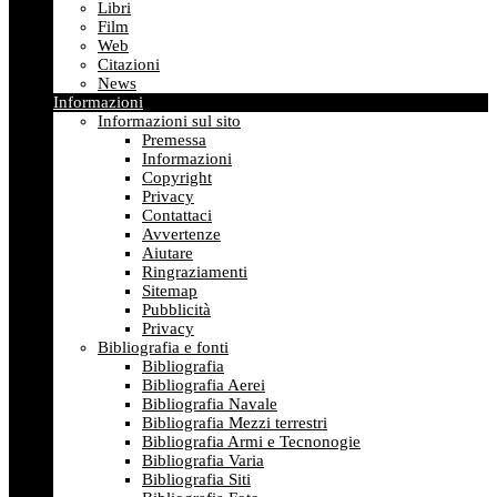
Libri
Film
Web
Citazioni
News
Informazioni
Informazioni sul sito
Premessa
Informazioni
Copyright
Privacy
Contattaci
Avvertenze
Aiutare
Ringraziamenti
Sitemap
Pubblicità
Privacy
Bibliografia e fonti
Bibliografia
Bibliografia Aerei
Bibliografia Navale
Bibliografia Mezzi terrestri
Bibliografia Armi e Tecnonogie
Bibliografia Varia
Bibliografia Siti