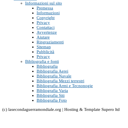
Informazioni sul sito
Premessa
Informazioni
Copyright
Privacy
Contattaci
Avvertenze
Aiutare
Ringraziamenti
Sitemap
Pubblicità
Privacy
Bibliografia e fonti
Bibliografia
Bibliografia Aerei
Bibliografia Navale
Bibliografia Mezzi terrestri
Bibliografia Armi e Tecnonogie
Bibliografia Varia
Bibliografia Siti
Bibliografia Foto
(c) lasecondaguerramondiale.org | Hosting & Template Supero ltd