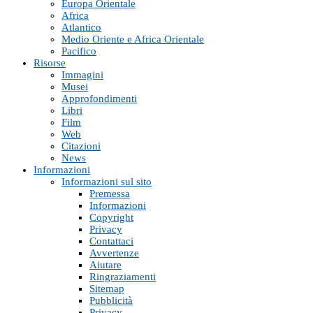
Europa Orientale
Africa
Atlantico
Medio Oriente e Africa Orientale
Pacifico
Risorse
Immagini
Musei
Approfondimenti
Libri
Film
Web
Citazioni
News
Informazioni
Informazioni sul sito
Premessa
Informazioni
Copyright
Privacy
Contattaci
Avvertenze
Aiutare
Ringraziamenti
Sitemap
Pubblicità
Privacy