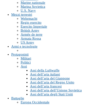
Marine nationale
Marina Sovietica
U.S. Navy
Mezzi terrestri
Wehrmacht
Regio esercito
Esercito Imperiale
British Army
Armée de terre
Armata Rossa
US Army
Armi e tecnologie
Protagonisti
Militari
Politici
Assi
Assi della Luftwaffe
Assi dell’aria italiani
Assi dell’aria del Giappone
Assi dell’aria del Regno Unito
Assi dell’aria francesi
Assi dell’aria dell’Unione Sovietica
Assi dell’aria degli Stati Uniti
Battaglie
Europa Occidentale