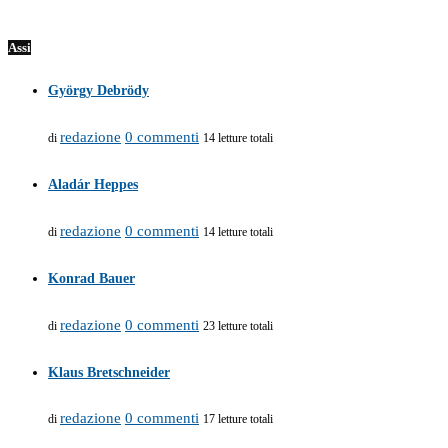
Assi
György Debrödy
redazione
0 commenti
di
14 letture totali
Aladár Heppes
redazione
0 commenti
di
14 letture totali
Konrad Bauer
redazione
0 commenti
di
23 letture totali
Klaus Bretschneider
redazione
0 commenti
di
17 letture totali