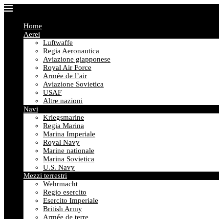
Home
Aerei
Luftwaffe
Regia Aeronautica
Aviazione giapponese
Royal Air Force
Armée de l’air
Aviazione Sovietica
USAF
Altre nazioni
Navi
Kriegsmarine
Regia Marina
Marina Imperiale
Royal Navy
Marine nationale
Marina Sovietica
U.S. Navy
Mezzi terrestri
Wehrmacht
Regio esercito
Esercito Imperiale
British Army
Armée de terre