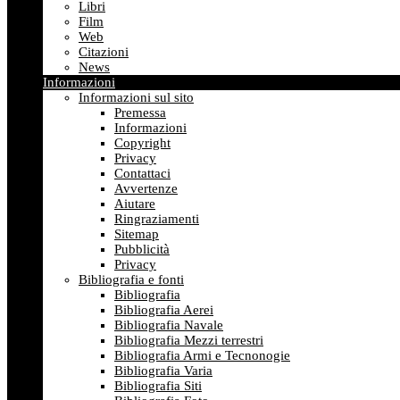
Libri
Film
Web
Citazioni
News
Informazioni
Informazioni sul sito
Premessa
Informazioni
Copyright
Privacy
Contattaci
Avvertenze
Aiutare
Ringraziamenti
Sitemap
Pubblicità
Privacy
Bibliografia e fonti
Bibliografia
Bibliografia Aerei
Bibliografia Navale
Bibliografia Mezzi terrestri
Bibliografia Armi e Tecnonogie
Bibliografia Varia
Bibliografia Siti