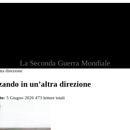
La Seconda Guerra Mondiale
tra direzione
zando in un’altra direzione
to:
5 Giugno 2026
473
letture totali