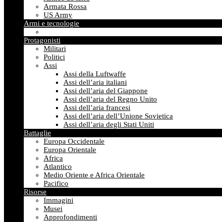
Armata Rossa
US Army
Armi e tecnologie
Protagonisti
Militari
Politici
Assi
Assi della Luftwaffe
Assi dell’aria italiani
Assi dell’aria del Giappone
Assi dell’aria del Regno Unito
Assi dell’aria francesi
Assi dell’aria dell’Unione Sovietica
Assi dell’aria degli Stati Uniti
Battaglie
Europa Occidentale
Europa Orientale
Africa
Atlantico
Medio Oriente e Africa Orientale
Pacifico
Risorse
Immagini
Musei
Approfondimenti