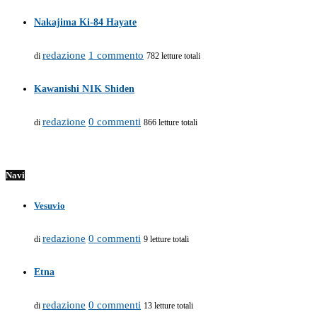
Nakajima Ki-84 Hayate
redazione
1 commento
di
782 letture totali
Kawanishi N1K Shiden
redazione
0 commenti
di
866 letture totali
Navi
Vesuvio
redazione
0 commenti
di
9 letture totali
Etna
redazione
0 commenti
di
13 letture totali