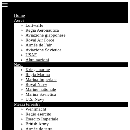
Home
Aerei
Luftwaffe
Regia Aeronautica
Aviazione giapponese
Royal Air Force
Armée de l’air
Aviazione Sovietica
USAF
Altre nazioni
Navi
Kriegsmarine
Regia Marina
Marina Imperiale
Royal Navy
Marine nationale
Marina Sovietica
U.S. Navy
Mezzi terrestri
Wehrmacht
Regio esercito
Esercito Imperiale
British Army
Armée de terre