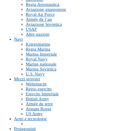
Regia Aeronautica
Aviazione giapponese
Royal Air Force
Armée de l’air
Aviazione Sovietica
USAF
Altre nazioni
Navi
Kriegsmarine
Regia Marina
Marina Imperiale
Royal Navy
Marine nationale
Marina Sovietica
U.S. Navy
Mezzi terrestri
Wehrmacht
Regio esercito
Esercito Imperiale
British Army
Armée de terre
Armata Rossa
US Army
Armi e tecnologie
Protagonisti