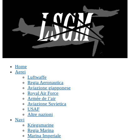
Home
Aerei
Luftwaffe
Regia Aeronautica
Aviazione giapponese
Royal Air Force
Armée de l’air
Aviazione Sovietica
USAF
Altre nazioni
Navi
Kriegsmarine
Regia Marina
Marina Imperiale