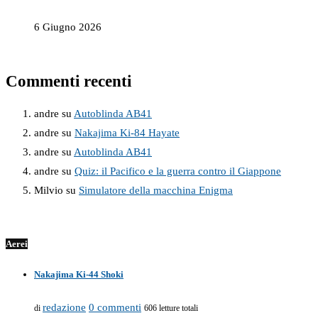
6 Giugno 2026
Commenti recenti
andre
su
Autoblinda AB41
andre
su
Nakajima Ki-84 Hayate
andre
su
Autoblinda AB41
andre
su
Quiz: il Pacifico e la guerra contro il Giappone
Milvio
su
Simulatore della macchina Enigma
Aerei
Nakajima Ki-44 Shoki
redazione
0 commenti
di
606 letture totali