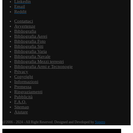
Linkedin
Email
Reddit
Contattaci
Avvertenze
Bibliografia
Bibliografia Aerei
Bibliografia Foto
Bibliografia Siti
Bibliografia Varia
Bibliografia Navale
Bibliografia Mezzi terrestri
Bibliografia Armi e Tecnonogie
Privacy
Copyright
Informazioni
Premessa
Ringraziamenti
Pubblicità
F.A.Q.
Sitemap
Aiutare
@2006 - 2024 - All Right Reserved. Designed and Developed by
Supero