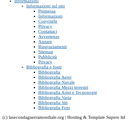
Informazioni
Informazioni sul sito
Premessa
Informazioni
Copyright
Privacy
Contattaci
Avvertenze
Aiutare
Ringraziamenti
Sitemap
Pubblicità
Privacy
Bibliografia e fonti
Bibliografia
Bibliografia Aerei
Bibliografia Navale
Bibliografia Mezzi terrestri
Bibliografia Armi e Tecnonogie
Bibliografia Varia
Bibliografia Siti
Bibliografia Foto
(c) lasecondaguerramondiale.org | Hosting & Template Supero ltd