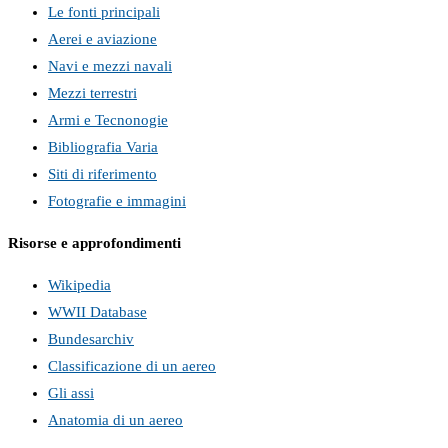
Le fonti principali
Aerei e aviazione
Navi e mezzi navali
Mezzi terrestri
Armi e Tecnonogie
Bibliografia Varia
Siti di riferimento
Fotografie e immagini
Risorse e approfondimenti
Wikipedia
WWII Database
Bundesarchiv
Classificazione di un aereo
Gli assi
Anatomia di un aereo