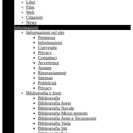
Libri
Film
Web
Citazioni
News
Informazioni
Informazioni sul sito
Premessa
Informazioni
Copyright
Privacy
Contattaci
Avvertenze
Aiutare
Ringraziamenti
Sitemap
Pubblicità
Privacy
Bibliografia e fonti
Bibliografia
Bibliografia Aerei
Bibliografia Navale
Bibliografia Mezzi terrestri
Bibliografia Armi e Tecnonogie
Bibliografia Varia
Bibliografia Siti