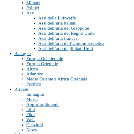
Militari
Politici
Assi
Assi della Luftwaffe
Assi dell’aria italiani
Assi dell’aria del Giappone
Assi dell’aria del Regno Unito
Assi dell’aria francesi
Assi dell’aria dell’Unione Sovietica
Assi dell’aria degli Stati Uniti
Battaglie
Europa Occidentale
Europa Orientale
Africa
Atlantico
Medio Oriente e Africa Orientale
Pacifico
Risorse
Immagini
Musei
Approfondimenti
Libri
Film
Web
Citazioni
News