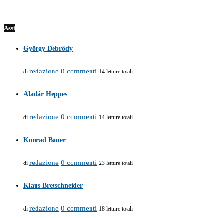
Assi
György Debrödy
redazione
0 commenti
di
14 letture totali
Aladár Heppes
redazione
0 commenti
di
14 letture totali
Konrad Bauer
redazione
0 commenti
di
23 letture totali
Klaus Bretschneider
redazione
0 commenti
di
18 letture totali