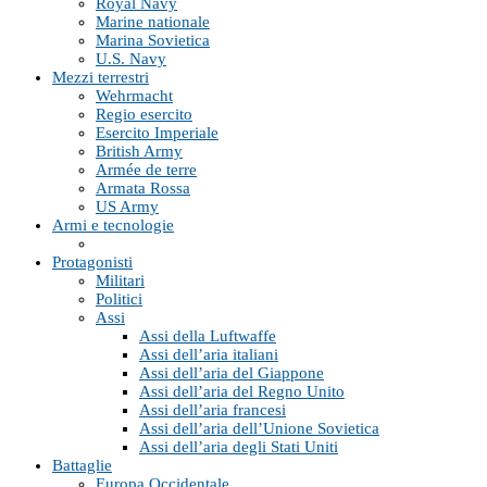
Royal Navy
Marine nationale
Marina Sovietica
U.S. Navy
Mezzi terrestri
Wehrmacht
Regio esercito
Esercito Imperiale
British Army
Armée de terre
Armata Rossa
US Army
Armi e tecnologie
Protagonisti
Militari
Politici
Assi
Assi della Luftwaffe
Assi dell’aria italiani
Assi dell’aria del Giappone
Assi dell’aria del Regno Unito
Assi dell’aria francesi
Assi dell’aria dell’Unione Sovietica
Assi dell’aria degli Stati Uniti
Battaglie
Europa Occidentale