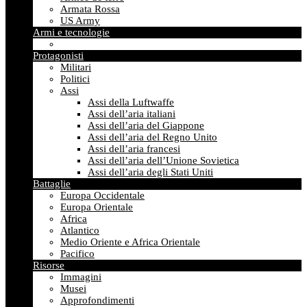
Armata Rossa
US Army
Armi e tecnologie
Protagonisti
Militari
Politici
Assi
Assi della Luftwaffe
Assi dell’aria italiani
Assi dell’aria del Giappone
Assi dell’aria del Regno Unito
Assi dell’aria francesi
Assi dell’aria dell’Unione Sovietica
Assi dell’aria degli Stati Uniti
Battaglie
Europa Occidentale
Europa Orientale
Africa
Atlantico
Medio Oriente e Africa Orientale
Pacifico
Risorse
Immagini
Musei
Approfondimenti