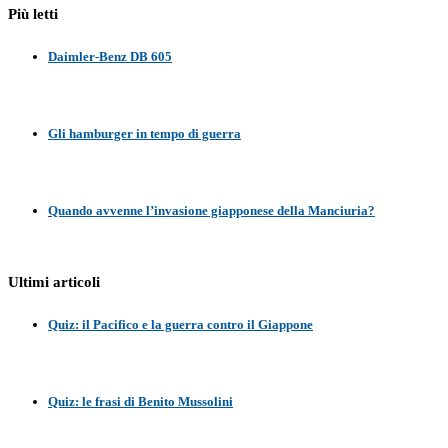
Più letti
Daimler-Benz DB 605
Gli hamburger in tempo di guerra
Quando avvenne l’invasione giapponese della Manciuria?
Ultimi articoli
Quiz: il Pacifico e la guerra contro il Giappone
Quiz: le frasi di Benito Mussolini