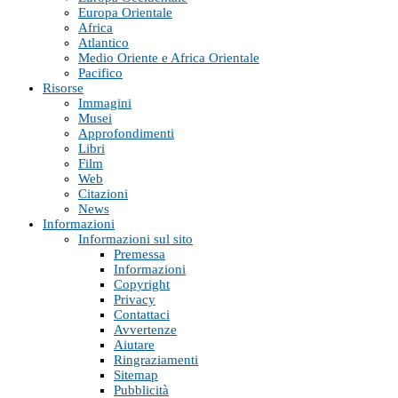
Europa Orientale
Africa
Atlantico
Medio Oriente e Africa Orientale
Pacifico
Risorse
Immagini
Musei
Approfondimenti
Libri
Film
Web
Citazioni
News
Informazioni
Informazioni sul sito
Premessa
Informazioni
Copyright
Privacy
Contattaci
Avvertenze
Aiutare
Ringraziamenti
Sitemap
Pubblicità