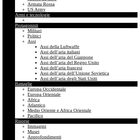
Armata Rossa
US Army
Armi e tecnologie
Protagonisti
Militari
Politici
Assi
Assi della Luftwaffe
Assi dell’aria italiani
Assi dell’aria del Giappone
Assi dell’aria del Regno Unito
Assi dell’aria francesi
Assi dell’aria dell’Unione Sovietica
Assi dell’aria degli Stati Uniti
Battaglie
Europa Occidentale
Europa Orientale
Africa
Atlantico
Medio Oriente e Africa Orientale
Pacifico
Risorse
Immagini
Musei
Approfondimenti