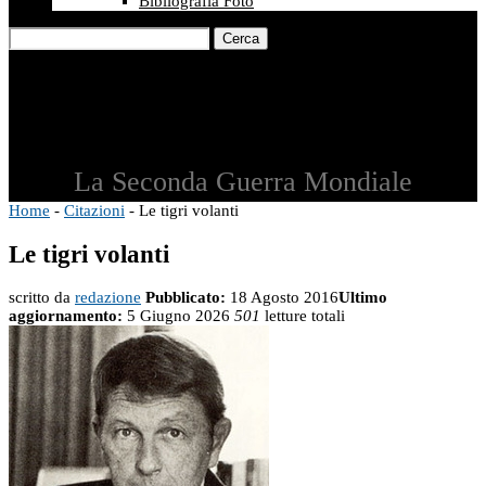
Bibliografia Foto
Cerca
La Seconda Guerra Mondiale
Home
-
Citazioni
-
Le tigri volanti
Le tigri volanti
scritto da
redazione
Pubblicato:
18 Agosto 2016
Ultimo
aggiornamento:
5 Giugno 2026
501
letture totali