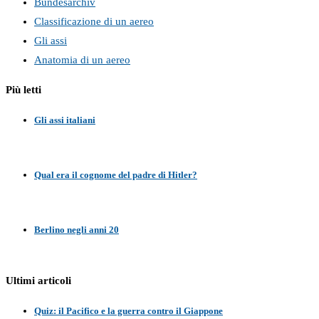
Bundesarchiv
Classificazione di un aereo
Gli assi
Anatomia di un aereo
Più letti
Gli assi italiani
Qual era il cognome del padre di Hitler?
Berlino negli anni 20
Ultimi articoli
Quiz: il Pacifico e la guerra contro il Giappone