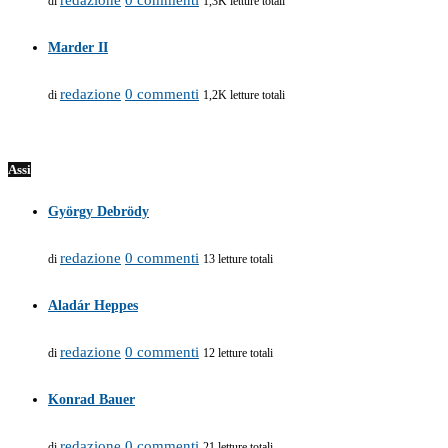
di
1,3K letture totali
Marder II
redazione
0 commenti
di
1,2K letture totali
Assi
György Debrödy
redazione
0 commenti
di
13 letture totali
Aladár Heppes
redazione
0 commenti
di
12 letture totali
Konrad Bauer
redazione
0 commenti
di
21 letture totali