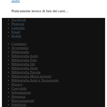
andre
Praticamente invece di fare dei carri…
Facebook
Pinterest
Linkedin
Email
Reddit
Contattaci
Avvertenze
Bibliografia
Bibliografia Aerei
Bibliografia Foto
Bibliografia Siti
Bibliografia Varia
Bibliografia Navale
Bibliografia Mezzi terrestri
Bibliografia Armi e Tecnonogie
Privacy
Copyright
Informazioni
Premessa
Ringraziamenti
Pubblicità