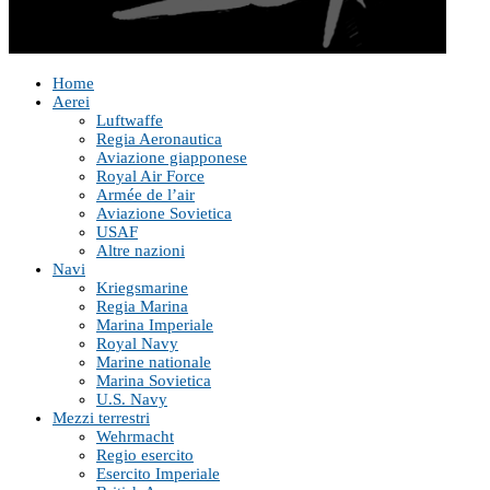
Home
Aerei
Luftwaffe
Regia Aeronautica
Aviazione giapponese
Royal Air Force
Armée de l’air
Aviazione Sovietica
USAF
Altre nazioni
Navi
Kriegsmarine
Regia Marina
Marina Imperiale
Royal Navy
Marine nationale
Marina Sovietica
U.S. Navy
Mezzi terrestri
Wehrmacht
Regio esercito
Esercito Imperiale