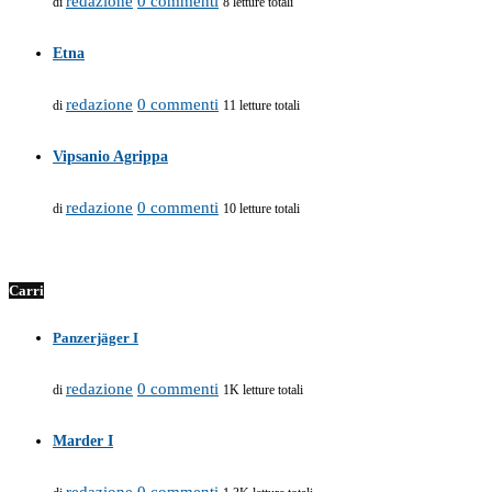
redazione
0 commenti
di
8 letture totali
Etna
redazione
0 commenti
di
11 letture totali
Vipsanio Agrippa
redazione
0 commenti
di
10 letture totali
Carri
Panzerjäger I
redazione
0 commenti
di
1K letture totali
Marder I
redazione
0 commenti