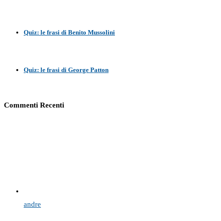
Quiz: le frasi di Benito Mussolini
Quiz: le frasi di George Patton
Commenti Recenti
andre