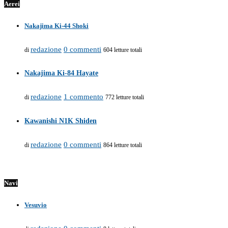
Aerei
Nakajima Ki-44 Shoki
redazione
0 commenti
di
604 letture totali
Nakajima Ki-84 Hayate
redazione
1 commento
di
772 letture totali
Kawanishi N1K Shiden
redazione
0 commenti
di
864 letture totali
Navi
Vesuvio