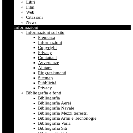
Libri
Film
Web
Citazioni
News
Informazioni
Informazioni sul sito
Premessa
Informazioni
Copyright
Privacy
Contattaci
Avvertenze
Aiutare
Ringraziamenti
Sitemap
Pubblicità
Privacy
Bibliografia e fonti
Bibliografia
Bibliografia Aerei
Bibliografia Navale
Bibliografia Mezzi terrestri
Bibliografia Armi e Tecnonogie
Bibliografia Varia
Bibliografia Siti