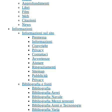
Approfondimenti
Libri
Film
Web
Citazioni
News
Informazioni
Informazioni sul sito
Premessa
Informazioni
Copyright
Privacy
Contattaci
Avvertenze
Aiutare
Ringraziamenti
Sitemap
Pubblicità
Privacy
Bibliografia e fonti
Bibliografia
Bibliografia Aerei
Bibliografia Navale
Bibliografia Mezzi terrestri
Bibliografia Armi e Tecnonogie
Bibliografia Varia