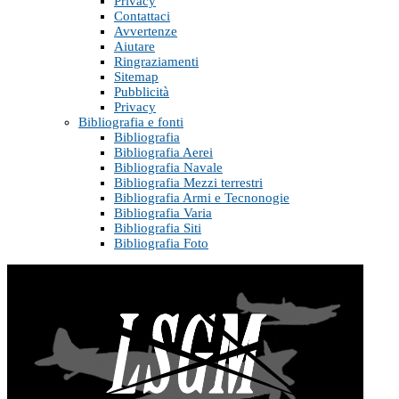
Privacy
Contattaci
Avvertenze
Aiutare
Ringraziamenti
Sitemap
Pubblicità
Privacy
Bibliografia e fonti
Bibliografia
Bibliografia Aerei
Bibliografia Navale
Bibliografia Mezzi terrestri
Bibliografia Armi e Tecnonogie
Bibliografia Varia
Bibliografia Siti
Bibliografia Foto