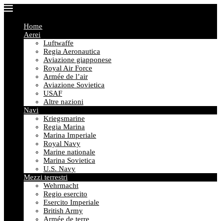
Home
Aerei
Luftwaffe
Regia Aeronautica
Aviazione giapponese
Royal Air Force
Armée de l’air
Aviazione Sovietica
USAF
Altre nazioni
Navi
Kriegsmarine
Regia Marina
Marina Imperiale
Royal Navy
Marine nationale
Marina Sovietica
U.S. Navy
Mezzi terrestri
Wehrmacht
Regio esercito
Esercito Imperiale
British Army
Armée de terre