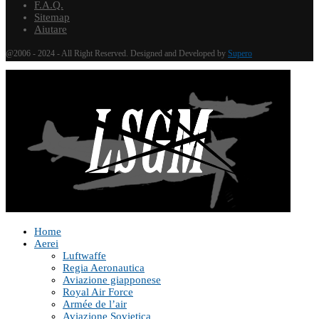
F.A.Q.
Sitemap
Aiutare
@2006 - 2024 - All Right Reserved. Designed and Developed by
Supero
Home
Aerei
Luftwaffe
Regia Aeronautica
Aviazione giapponese
Royal Air Force
Armée de l’air
Aviazione Sovietica