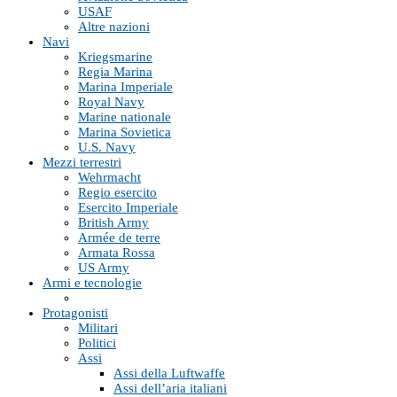
USAF
Altre nazioni
Navi
Kriegsmarine
Regia Marina
Marina Imperiale
Royal Navy
Marine nationale
Marina Sovietica
U.S. Navy
Mezzi terrestri
Wehrmacht
Regio esercito
Esercito Imperiale
British Army
Armée de terre
Armata Rossa
US Army
Armi e tecnologie
Protagonisti
Militari
Politici
Assi
Assi della Luftwaffe
Assi dell’aria italiani