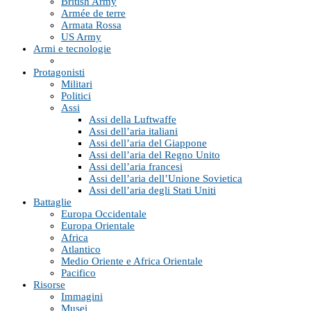
British Army
Armée de terre
Armata Rossa
US Army
Armi e tecnologie
Protagonisti
Militari
Politici
Assi
Assi della Luftwaffe
Assi dell’aria italiani
Assi dell’aria del Giappone
Assi dell’aria del Regno Unito
Assi dell’aria francesi
Assi dell’aria dell’Unione Sovietica
Assi dell’aria degli Stati Uniti
Battaglie
Europa Occidentale
Europa Orientale
Africa
Atlantico
Medio Oriente e Africa Orientale
Pacifico
Risorse
Immagini
Musei