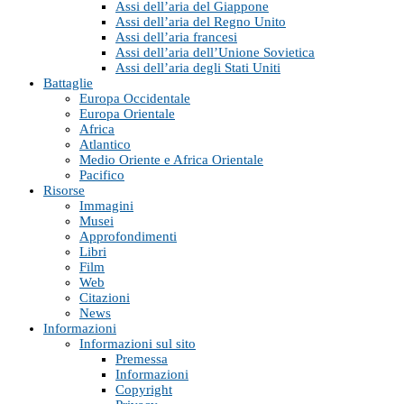
Assi dell’aria del Giappone
Assi dell’aria del Regno Unito
Assi dell’aria francesi
Assi dell’aria dell’Unione Sovietica
Assi dell’aria degli Stati Uniti
Battaglie
Europa Occidentale
Europa Orientale
Africa
Atlantico
Medio Oriente e Africa Orientale
Pacifico
Risorse
Immagini
Musei
Approfondimenti
Libri
Film
Web
Citazioni
News
Informazioni
Informazioni sul sito
Premessa
Informazioni
Copyright