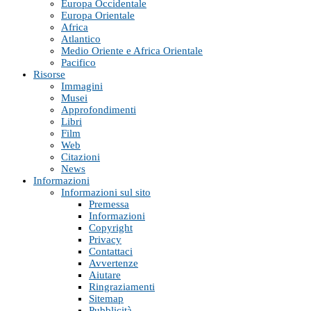
Europa Occidentale
Europa Orientale
Africa
Atlantico
Medio Oriente e Africa Orientale
Pacifico
Risorse
Immagini
Musei
Approfondimenti
Libri
Film
Web
Citazioni
News
Informazioni
Informazioni sul sito
Premessa
Informazioni
Copyright
Privacy
Contattaci
Avvertenze
Aiutare
Ringraziamenti
Sitemap
Pubblicità