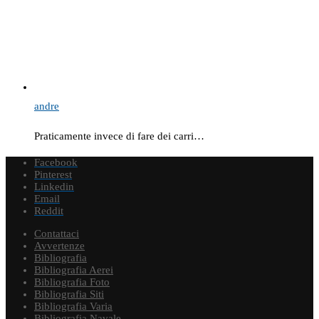
andre
Praticamente invece di fare dei carri…
Facebook
Pinterest
Linkedin
Email
Reddit
Contattaci
Avvertenze
Bibliografia
Bibliografia Aerei
Bibliografia Foto
Bibliografia Siti
Bibliografia Varia
Bibliografia Navale