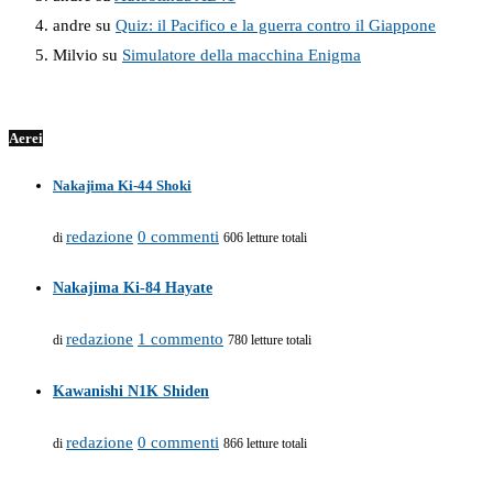
andre
su
Quiz: il Pacifico e la guerra contro il Giappone
Milvio
su
Simulatore della macchina Enigma
Aerei
Nakajima Ki-44 Shoki
redazione
0 commenti
di
606 letture totali
Nakajima Ki-84 Hayate
redazione
1 commento
di
780 letture totali
Kawanishi N1K Shiden
redazione
0 commenti
di
866 letture totali