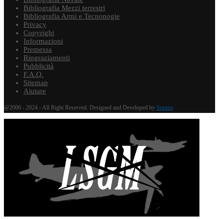
Bibliografia Mezzi terrestri
Bibliografia Armi e Tecnonogie
Privacy
Copyright
Informazioni
Premessa
Ringraziamenti
Pubblicità
F.A.Q.
Sitemap
Aiutare
@2006 - 2024 - All Right Reserved. Designed and Developed by
Supero