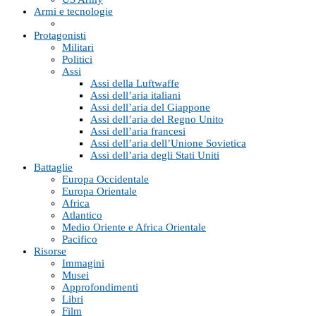
Armi e tecnologie
Protagonisti
Militari
Politici
Assi
Assi della Luftwaffe
Assi dell’aria italiani
Assi dell’aria del Giappone
Assi dell’aria del Regno Unito
Assi dell’aria francesi
Assi dell’aria dell’Unione Sovietica
Assi dell’aria degli Stati Uniti
Battaglie
Europa Occidentale
Europa Orientale
Africa
Atlantico
Medio Oriente e Africa Orientale
Pacifico
Risorse
Immagini
Musei
Approfondimenti
Libri
Film