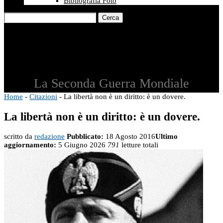
Bibliografia Foto
Cerca
La Seconda Guerra Mondiale
Home
-
Citazioni
-
La libertà non è un diritto: è un dovere.
La libertà non è un diritto: è un dovere.
scritto da
redazione
Pubblicato:
18 Agosto 2016
Ultimo
aggiornamento:
5 Giugno 2026
791
letture totali