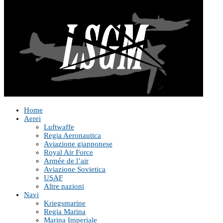
Home
Aerei
Luftwaffe
Regia Aeronautica
Aviazione giapponese
Royal Air Force
Armée de l’air
Aviazione Sovietica
USAF
Altre nazioni
Navi
Kriegsmarine
Regia Marina
Marina Imperiale