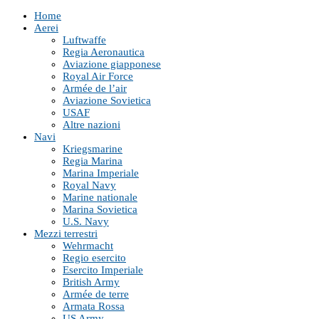
Home
Aerei
Luftwaffe
Regia Aeronautica
Aviazione giapponese
Royal Air Force
Armée de l’air
Aviazione Sovietica
USAF
Altre nazioni
Navi
Kriegsmarine
Regia Marina
Marina Imperiale
Royal Navy
Marine nationale
Marina Sovietica
U.S. Navy
Mezzi terrestri
Wehrmacht
Regio esercito
Esercito Imperiale
British Army
Armée de terre
Armata Rossa
US Army