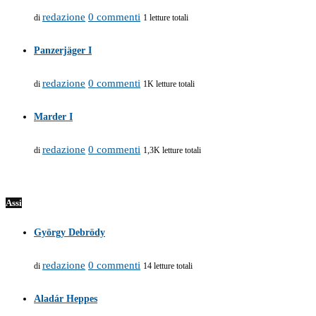
redazione
0 commenti
di
1 letture totali
Panzerjäger I
redazione
0 commenti
di
1K letture totali
Marder I
redazione
0 commenti
di
1,3K letture totali
Assi
György Debrödy
redazione
0 commenti
di
14 letture totali
Aladár Heppes