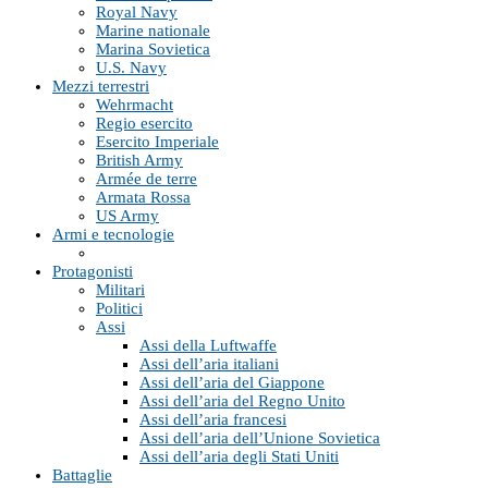
Royal Navy
Marine nationale
Marina Sovietica
U.S. Navy
Mezzi terrestri
Wehrmacht
Regio esercito
Esercito Imperiale
British Army
Armée de terre
Armata Rossa
US Army
Armi e tecnologie
Protagonisti
Militari
Politici
Assi
Assi della Luftwaffe
Assi dell’aria italiani
Assi dell’aria del Giappone
Assi dell’aria del Regno Unito
Assi dell’aria francesi
Assi dell’aria dell’Unione Sovietica
Assi dell’aria degli Stati Uniti
Battaglie