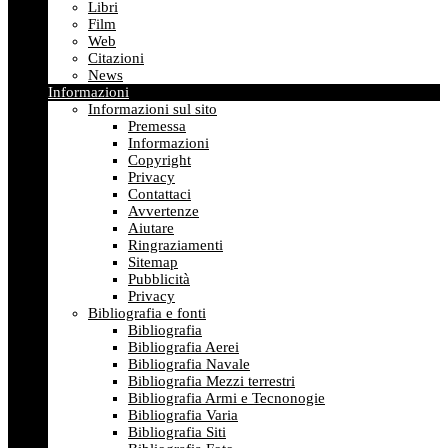
Libri
Film
Web
Citazioni
News
Informazioni
Informazioni sul sito
Premessa
Informazioni
Copyright
Privacy
Contattaci
Avvertenze
Aiutare
Ringraziamenti
Sitemap
Pubblicità
Privacy
Bibliografia e fonti
Bibliografia
Bibliografia Aerei
Bibliografia Navale
Bibliografia Mezzi terrestri
Bibliografia Armi e Tecnonogie
Bibliografia Varia
Bibliografia Siti