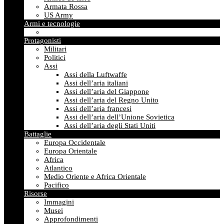
Armata Rossa
US Army
Armi e tecnologie
Protagonisti
Militari
Politici
Assi
Assi della Luftwaffe
Assi dell’aria italiani
Assi dell’aria del Giappone
Assi dell’aria del Regno Unito
Assi dell’aria francesi
Assi dell’aria dell’Unione Sovietica
Assi dell’aria degli Stati Uniti
Battaglie
Europa Occidentale
Europa Orientale
Africa
Atlantico
Medio Oriente e Africa Orientale
Pacifico
Risorse
Immagini
Musei
Approfondimenti