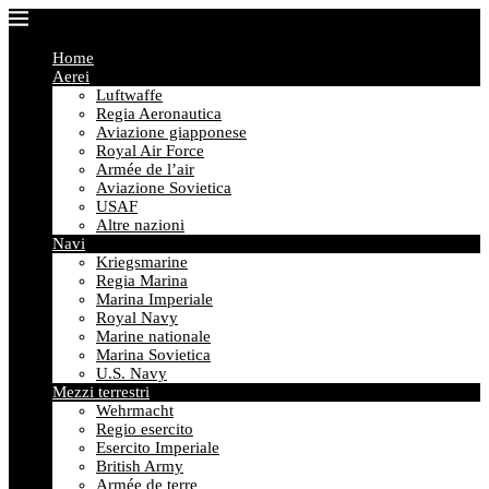
Home
Aerei
Luftwaffe
Regia Aeronautica
Aviazione giapponese
Royal Air Force
Armée de l’air
Aviazione Sovietica
USAF
Altre nazioni
Navi
Kriegsmarine
Regia Marina
Marina Imperiale
Royal Navy
Marine nationale
Marina Sovietica
U.S. Navy
Mezzi terrestri
Wehrmacht
Regio esercito
Esercito Imperiale
British Army
Armée de terre