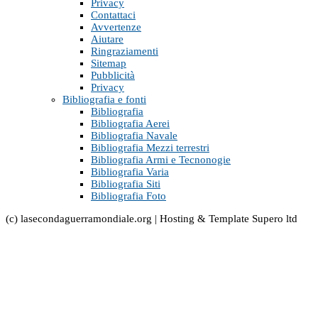
Privacy
Contattaci
Avvertenze
Aiutare
Ringraziamenti
Sitemap
Pubblicità
Privacy
Bibliografia e fonti
Bibliografia
Bibliografia Aerei
Bibliografia Navale
Bibliografia Mezzi terrestri
Bibliografia Armi e Tecnonogie
Bibliografia Varia
Bibliografia Siti
Bibliografia Foto
(c) lasecondaguerramondiale.org | Hosting & Template Supero ltd