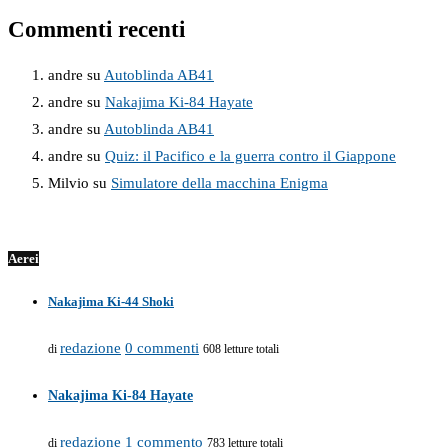
Commenti recenti
andre
su
Autoblinda AB41
andre
su
Nakajima Ki-84 Hayate
andre
su
Autoblinda AB41
andre
su
Quiz: il Pacifico e la guerra contro il Giappone
Milvio
su
Simulatore della macchina Enigma
Aerei
Nakajima Ki-44 Shoki
redazione
0 commenti
di
608 letture totali
Nakajima Ki-84 Hayate
redazione
1 commento
di
783 letture totali