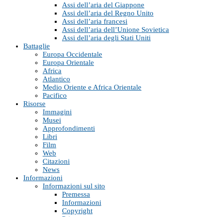
Assi dell’aria del Giappone
Assi dell’aria del Regno Unito
Assi dell’aria francesi
Assi dell’aria dell’Unione Sovietica
Assi dell’aria degli Stati Uniti
Battaglie
Europa Occidentale
Europa Orientale
Africa
Atlantico
Medio Oriente e Africa Orientale
Pacifico
Risorse
Immagini
Musei
Approfondimenti
Libri
Film
Web
Citazioni
News
Informazioni
Informazioni sul sito
Premessa
Informazioni
Copyright