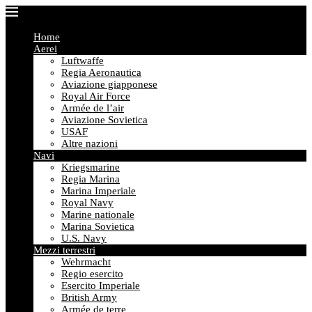
Home
Aerei
Luftwaffe
Regia Aeronautica
Aviazione giapponese
Royal Air Force
Armée de l’air
Aviazione Sovietica
USAF
Altre nazioni
Navi
Kriegsmarine
Regia Marina
Marina Imperiale
Royal Navy
Marine nationale
Marina Sovietica
U.S. Navy
Mezzi terrestri
Wehrmacht
Regio esercito
Esercito Imperiale
British Army
Armée de terre