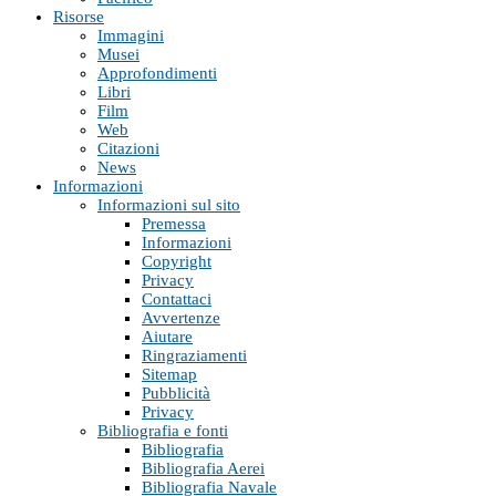
Risorse
Immagini
Musei
Approfondimenti
Libri
Film
Web
Citazioni
News
Informazioni
Informazioni sul sito
Premessa
Informazioni
Copyright
Privacy
Contattaci
Avvertenze
Aiutare
Ringraziamenti
Sitemap
Pubblicità
Privacy
Bibliografia e fonti
Bibliografia
Bibliografia Aerei
Bibliografia Navale