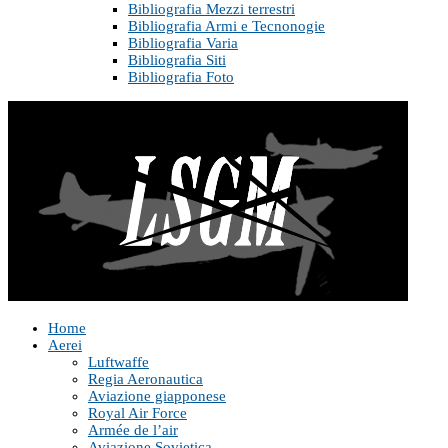
Bibliografia Mezzi terrestri
Bibliografia Armi e Tecnonogie
Bibliografia Varia
Bibliografia Siti
Bibliografia Foto
Home
Aerei
Luftwaffe
Regia Aeronautica
Aviazione giapponese
Royal Air Force
Armée de l’air
Aviazione Sovietica