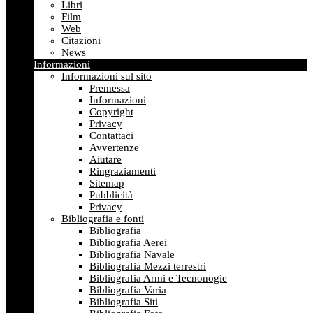
Libri
Film
Web
Citazioni
News
Informazioni
Informazioni sul sito
Premessa
Informazioni
Copyright
Privacy
Contattaci
Avvertenze
Aiutare
Ringraziamenti
Sitemap
Pubblicità
Privacy
Bibliografia e fonti
Bibliografia
Bibliografia Aerei
Bibliografia Navale
Bibliografia Mezzi terrestri
Bibliografia Armi e Tecnonogie
Bibliografia Varia
Bibliografia Siti