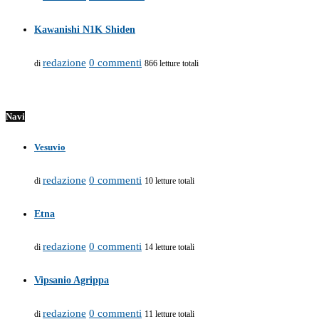
Kawanishi N1K Shiden
redazione
0 commenti
di
866 letture totali
Navi
Vesuvio
redazione
0 commenti
di
10 letture totali
Etna
redazione
0 commenti
di
14 letture totali
Vipsanio Agrippa
redazione
0 commenti
di
11 letture totali