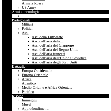
Armata Rossa
US Army
Armi e tecnologie
Protagonisti
Militari
Politici
Assi
Assi della Luftwaffe
Assi dell’aria italiani
Assi dell’aria del Giappone
Assi dell’aria del Regno Unito
Assi dell’aria francesi
Assi dell’aria dell’Unione Sovietica
Assi dell’aria degli Stati Uniti
Battaglie
Europa Occidentale
Europa Orientale
Africa
Atlantico
Medio Oriente e Africa Orientale
Pacifico
Risorse
Immagini
Musei
Approfondimenti