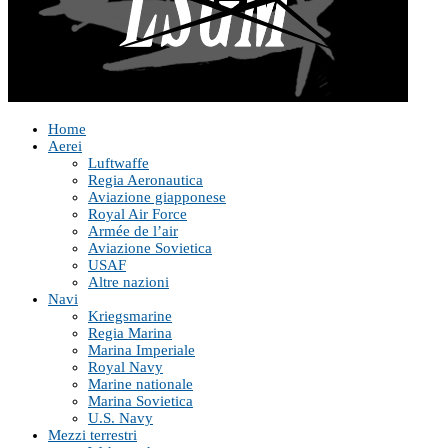
Home
Aerei
Luftwaffe
Regia Aeronautica
Aviazione giapponese
Royal Air Force
Armée de l’air
Aviazione Sovietica
USAF
Altre nazioni
Navi
Kriegsmarine
Regia Marina
Marina Imperiale
Royal Navy
Marine nationale
Marina Sovietica
U.S. Navy
Mezzi terrestri