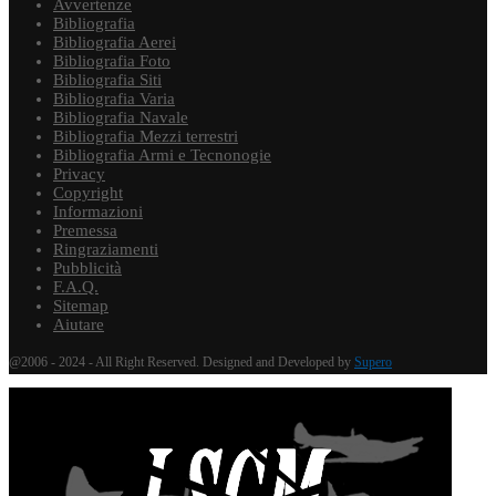
Avvertenze
Bibliografia
Bibliografia Aerei
Bibliografia Foto
Bibliografia Siti
Bibliografia Varia
Bibliografia Navale
Bibliografia Mezzi terrestri
Bibliografia Armi e Tecnonogie
Privacy
Copyright
Informazioni
Premessa
Ringraziamenti
Pubblicità
F.A.Q.
Sitemap
Aiutare
@2006 - 2024 - All Right Reserved. Designed and Developed by
Supero