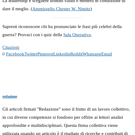
La leadership è scegliere uomini validi e metterli in condizione di
dare il meglio. (
Ammiraglio Chester W. Nimitz
)
Sapresti riconoscere chi ha pronunciato le frasi più celebri della
guerra? Provaci con i quiz della
Sala Operativa
.
Citazioni
0
Facebook
Twitter
Pinterest
Linkedin
Reddit
Whatsapp
Email
redazione
Gli articoli firmati "Redazione" sono il frutto di un lavoro collettivo,
in cui diverse competenze si fondono per offrire ai lettori analisi
approfondite e multidisciplinari. Questa firma collettiva viene
utilizzata quando un articolo è il risultato di ricerche e contributi di