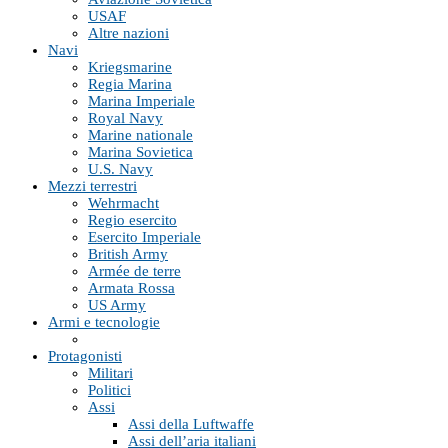
USAF
Altre nazioni
Navi
Kriegsmarine
Regia Marina
Marina Imperiale
Royal Navy
Marine nationale
Marina Sovietica
U.S. Navy
Mezzi terrestri
Wehrmacht
Regio esercito
Esercito Imperiale
British Army
Armée de terre
Armata Rossa
US Army
Armi e tecnologie
Protagonisti
Militari
Politici
Assi
Assi della Luftwaffe
Assi dell’aria italiani