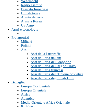
Wehrmacht
Regio esercito
Esercito Imperiale
British Army
Armée de terre
Armata Rossa
US Army
Armi e tecnologie
Protagonisti
Militari
Politici
Assi
Assi della Luftwaffe
Assi dell’aria italiani
Assi dell’aria del Giappone
Assi dell’aria del Regno Unito
Assi dell’aria francesi
Assi dell’aria dell’Unione Sovietica
Assi dell’aria degli Stati Uniti
Battaglie
Europa Occidentale
Europa Orientale
Africa
Atlantico
Medio Oriente e Africa Orientale
Pacifico