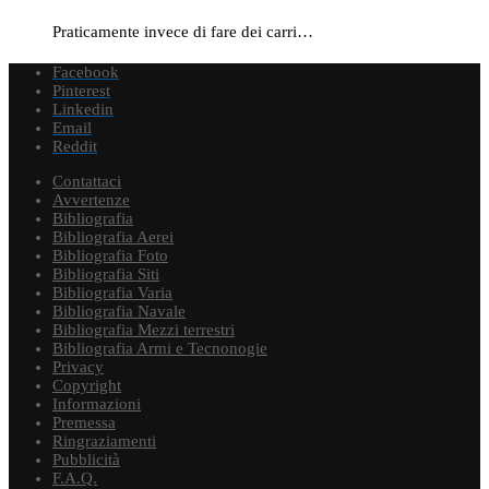
Praticamente invece di fare dei carri…
Facebook
Pinterest
Linkedin
Email
Reddit
Contattaci
Avvertenze
Bibliografia
Bibliografia Aerei
Bibliografia Foto
Bibliografia Siti
Bibliografia Varia
Bibliografia Navale
Bibliografia Mezzi terrestri
Bibliografia Armi e Tecnonogie
Privacy
Copyright
Informazioni
Premessa
Ringraziamenti
Pubblicità
F.A.Q.