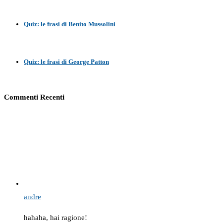
Quiz: le frasi di Benito Mussolini
Quiz: le frasi di George Patton
Commenti Recenti
andre
hahaha, hai ragione!