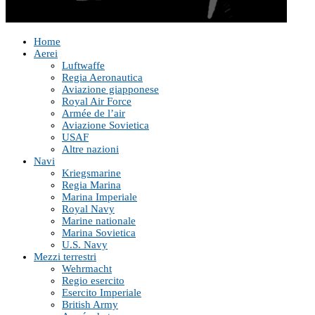
Home
Aerei
Luftwaffe
Regia Aeronautica
Aviazione giapponese
Royal Air Force
Armée de l’air
Aviazione Sovietica
USAF
Altre nazioni
Navi
Kriegsmarine
Regia Marina
Marina Imperiale
Royal Navy
Marine nationale
Marina Sovietica
U.S. Navy
Mezzi terrestri
Wehrmacht
Regio esercito
Esercito Imperiale
British Army