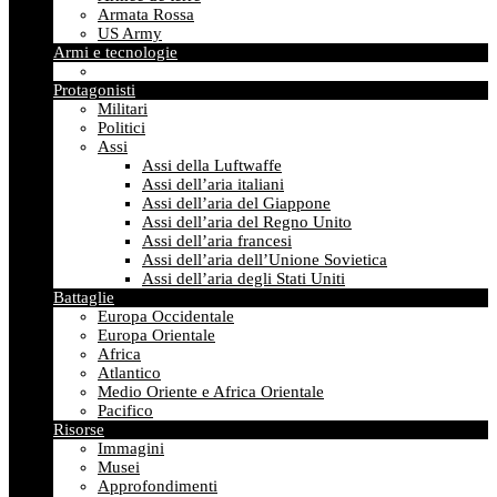
Armata Rossa
US Army
Armi e tecnologie
Protagonisti
Militari
Politici
Assi
Assi della Luftwaffe
Assi dell’aria italiani
Assi dell’aria del Giappone
Assi dell’aria del Regno Unito
Assi dell’aria francesi
Assi dell’aria dell’Unione Sovietica
Assi dell’aria degli Stati Uniti
Battaglie
Europa Occidentale
Europa Orientale
Africa
Atlantico
Medio Oriente e Africa Orientale
Pacifico
Risorse
Immagini
Musei
Approfondimenti