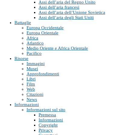
Assi dell’aria del Regno Unito
Assi dell’aria francesi
Assi dell’aria dell’Unione Sovietica
Assi dell’aria degli Stati Uniti
Battaglie
Europa Occidentale
Europa Orientale
Africa
Atlantico
Medio Oriente e Africa Orientale
Pacifico
Risorse
Immagini
Musei
Approfondimenti
Libri
Film
Web
Citazioni
News
Informazioni
Informazioni sul sito
Premessa
Informazioni
Copyright
Privacy