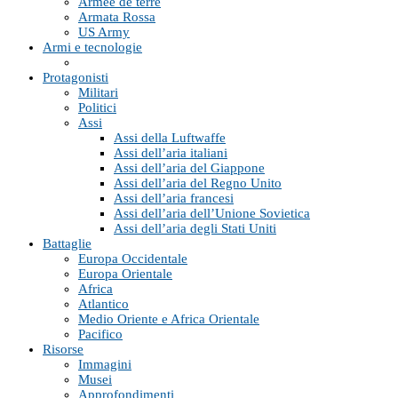
Armée de terre
Armata Rossa
US Army
Armi e tecnologie
Protagonisti
Militari
Politici
Assi
Assi della Luftwaffe
Assi dell’aria italiani
Assi dell’aria del Giappone
Assi dell’aria del Regno Unito
Assi dell’aria francesi
Assi dell’aria dell’Unione Sovietica
Assi dell’aria degli Stati Uniti
Battaglie
Europa Occidentale
Europa Orientale
Africa
Atlantico
Medio Oriente e Africa Orientale
Pacifico
Risorse
Immagini
Musei
Approfondimenti