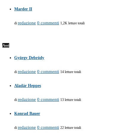
Marder II
redazione
0 commenti
di
1,2K letture totali
Assi
György Debrödy
redazione
0 commenti
di
14 letture totali
Aladár Heppes
redazione
0 commenti
di
13 letture totali
Konrad Bauer
redazione
0 commenti
di
22 letture totali