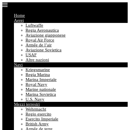
Home
Aerei
Luftwaffe
Regia Aeronautica
Aviazione giapponese
Royal Air Force
Armée de l’air
Aviazione Sovietica
USAF
Altre nazioni
Navi
Kriegsmarine
Regia Marina
Marina Imperiale
Royal Navy
Marine nationale
Marina Sovietica
U.S. Navy
Mezzi terrestri
Wehrmacht
Regio esercito
Esercito Imperiale
British Army
Armée de terre