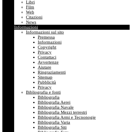
Libri
Film
Web
Citazioni
News
Informazioni
Informazioni sul sito
Premessa
Informazioni
Copyright
Privacy
Contattaci
Avvertenze
Aiutare
Ringraziamenti
Sitemap
Pubblicità
Privacy
Bibliografia e fonti
Bibliografia
Bibliografia Aerei
Bibliografia Navale
Bibliografia Mezzi terrestri
Bibliografia Armi e Tecnonogie
Bibliografia Varia
Bibliografia Siti