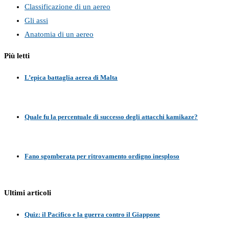
Classificazione di un aereo
Gli assi
Anatomia di un aereo
Più letti
L’epica battaglia aerea di Malta
Quale fu la percentuale di successo degli attacchi kamikaze?
Fano sgomberata per ritrovamento ordigno inesploso
Ultimi articoli
Quiz: il Pacifico e la guerra contro il Giappone