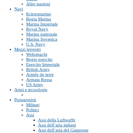
Altre nazioni
Navi
Kriegsmarine
Regia Marina
Marina Imperiale
Royal Navy
Marine nationale
Marina Sovietica
U.S. Navy
Mezzi terrestri
Wehrmacht
Regio esercito
Esercito Imperiale
British Army
Armée de terre
Armata Rossa
US Army
Armi e tecnologie
Protagonisti
Militari
Politici
Assi
Assi della Luftwaffe
Assi dell’aria italiani
Assi dell’aria del Giappone