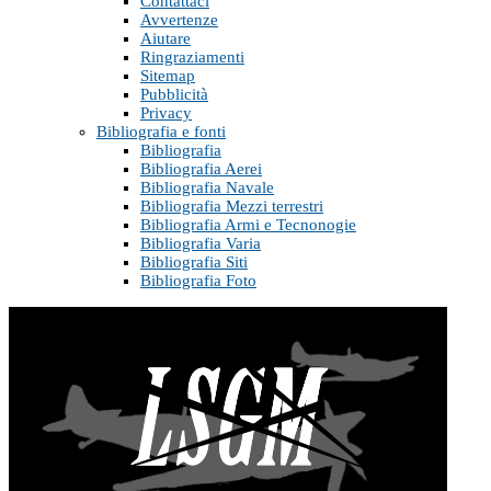
Contattaci
Avvertenze
Aiutare
Ringraziamenti
Sitemap
Pubblicità
Privacy
Bibliografia e fonti
Bibliografia
Bibliografia Aerei
Bibliografia Navale
Bibliografia Mezzi terrestri
Bibliografia Armi e Tecnonogie
Bibliografia Varia
Bibliografia Siti
Bibliografia Foto