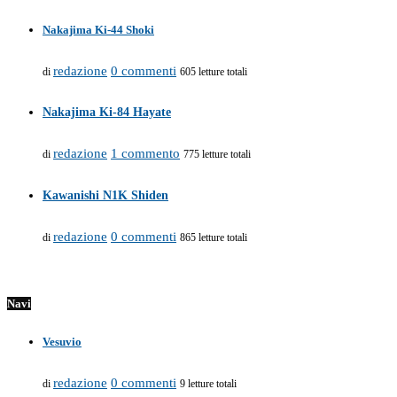
Nakajima Ki-44 Shoki
redazione
0 commenti
di
605 letture totali
Nakajima Ki-84 Hayate
redazione
1 commento
di
775 letture totali
Kawanishi N1K Shiden
redazione
0 commenti
di
865 letture totali
Navi
Vesuvio
redazione
0 commenti
di
9 letture totali