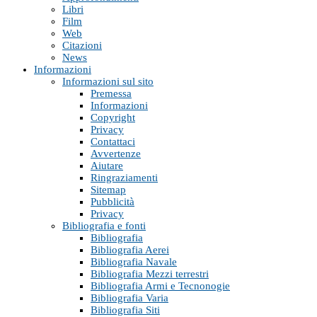
Libri
Film
Web
Citazioni
News
Informazioni
Informazioni sul sito
Premessa
Informazioni
Copyright
Privacy
Contattaci
Avvertenze
Aiutare
Ringraziamenti
Sitemap
Pubblicità
Privacy
Bibliografia e fonti
Bibliografia
Bibliografia Aerei
Bibliografia Navale
Bibliografia Mezzi terrestri
Bibliografia Armi e Tecnonogie
Bibliografia Varia
Bibliografia Siti