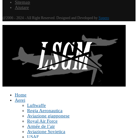
Sitemap
Aiutare
@2006 - 2024 - All Right Reserved. Designed and Developed by
Supero
Home
Aerei
Luftwaffe
Regia Aeronautica
Aviazione giapponese
Royal Air Force
Armée de l’air
Aviazione Sovietica
USAF