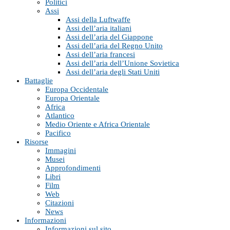
Politici
Assi
Assi della Luftwaffe
Assi dell’aria italiani
Assi dell’aria del Giappone
Assi dell’aria del Regno Unito
Assi dell’aria francesi
Assi dell’aria dell’Unione Sovietica
Assi dell’aria degli Stati Uniti
Battaglie
Europa Occidentale
Europa Orientale
Africa
Atlantico
Medio Oriente e Africa Orientale
Pacifico
Risorse
Immagini
Musei
Approfondimenti
Libri
Film
Web
Citazioni
News
Informazioni
Informazioni sul sito