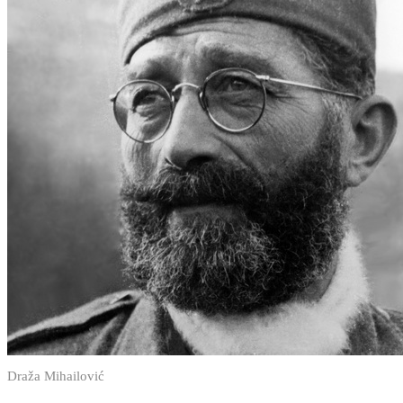
Draža Mihailović