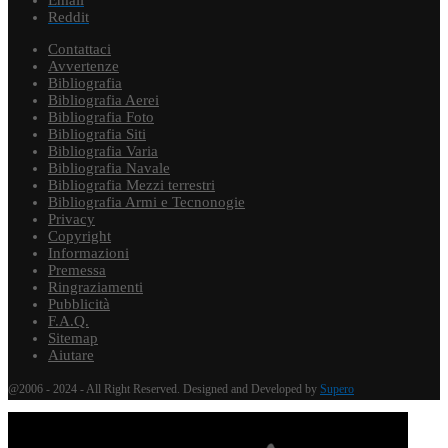
Reddit
Contattaci
Avvertenze
Bibliografia
Bibliografia Aerei
Bibliografia Foto
Bibliografia Siti
Bibliografia Varia
Bibliografia Navale
Bibliografia Mezzi terrestri
Bibliografia Armi e Tecnonogie
Privacy
Copyright
Informazioni
Premessa
Ringraziamenti
Pubblicità
F.A.Q.
Sitemap
Aiutare
@2006 - 2024 - All Right Reserved. Designed and Developed by
Supero