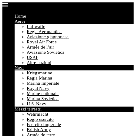
Home
Aerei
Luftwaffe
Regia Aeronautica
Aviazione giapponese
Royal Air Force
Armée de l’air
Aviazione Sovietica
USAF
Altre nazioni
Navi
Kriegsmarine
Regia Marina
Marina Imperiale
Royal Navy
Marine nationale
Marina Sovietica
U.S. Navy
Mezzi terrestri
Wehrmacht
Regio esercito
Esercito Imperiale
British Army
Armée de terre