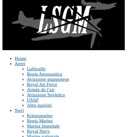
Home
Aerei
Luftwaffe
Regia Aeronautica
Aviazione giapponese
Royal Air Force
Armée de l’air
Aviazione Sovietica
USAF
Altre nazioni
Navi
Kriegsmarine
Regia Marina
Marina Imperiale
Royal Navy
Marine nationale