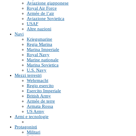
Aviazione giapponese
Royal Air Force
Armée de l’air
Aviazione Sovietica
USAF
Altre nazioni
Navi
Kriegsmarine
Regia Marina
Marina Imperiale
Royal Navy
Marine nationale
Marina Sovietica
U.S. Navy
Mezzi terrestri
Wehrmacht
Regio esercito
Esercito Imperiale
British Army
Armée de terre
Armata Rossa
US Army
Armi e tecnologie
Protagonisti
Militari