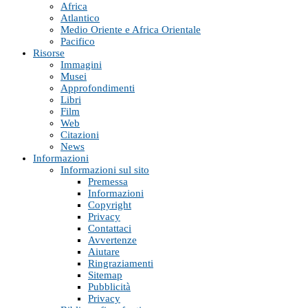
Africa
Atlantico
Medio Oriente e Africa Orientale
Pacifico
Risorse
Immagini
Musei
Approfondimenti
Libri
Film
Web
Citazioni
News
Informazioni
Informazioni sul sito
Premessa
Informazioni
Copyright
Privacy
Contattaci
Avvertenze
Aiutare
Ringraziamenti
Sitemap
Pubblicità
Privacy