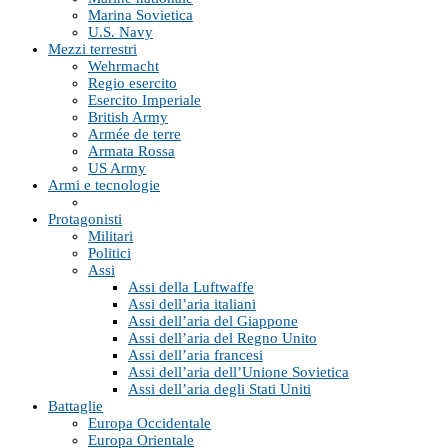
Marina Sovietica
U.S. Navy
Mezzi terrestri
Wehrmacht
Regio esercito
Esercito Imperiale
British Army
Armée de terre
Armata Rossa
US Army
Armi e tecnologie
Protagonisti
Militari
Politici
Assi
Assi della Luftwaffe
Assi dell’aria italiani
Assi dell’aria del Giappone
Assi dell’aria del Regno Unito
Assi dell’aria francesi
Assi dell’aria dell’Unione Sovietica
Assi dell’aria degli Stati Uniti
Battaglie
Europa Occidentale
Europa Orientale