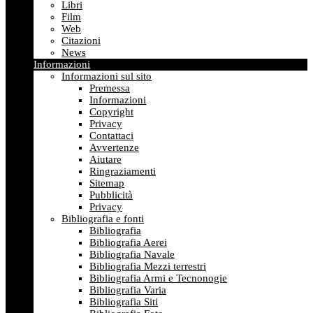
Libri
Film
Web
Citazioni
News
Informazioni
Informazioni sul sito
Premessa
Informazioni
Copyright
Privacy
Contattaci
Avvertenze
Aiutare
Ringraziamenti
Sitemap
Pubblicità
Privacy
Bibliografia e fonti
Bibliografia
Bibliografia Aerei
Bibliografia Navale
Bibliografia Mezzi terrestri
Bibliografia Armi e Tecnonogie
Bibliografia Varia
Bibliografia Siti