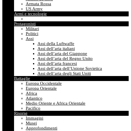
Armata Rossa
US Army
Armi e tecnologie
Protagonisti
Militari
Politici
Assi
Assi della Luftwaffe
Assi dell’aria italiani
Assi dell’aria del Giappone
Assi dell’aria del Regno Unito
Assi dell’aria francesi
Assi dell’aria dell’Unione Sovietica
Assi dell’aria degli Stati Uniti
Battaglie
Europa Occidentale
Europa Orientale
Africa
Atlantico
Medio Oriente e Africa Orientale
Pacifico
Risorse
Immagini
Musei
Approfondimenti