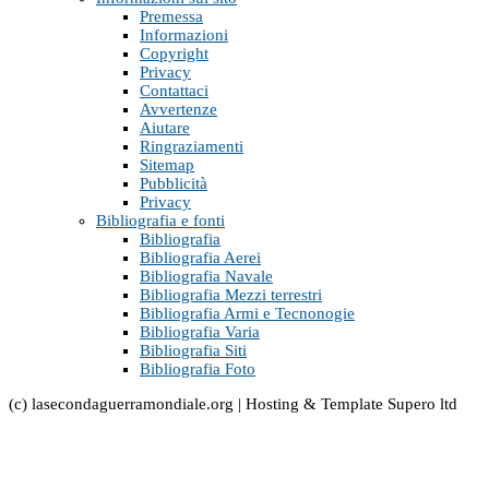
Premessa
Informazioni
Copyright
Privacy
Contattaci
Avvertenze
Aiutare
Ringraziamenti
Sitemap
Pubblicità
Privacy
Bibliografia e fonti
Bibliografia
Bibliografia Aerei
Bibliografia Navale
Bibliografia Mezzi terrestri
Bibliografia Armi e Tecnonogie
Bibliografia Varia
Bibliografia Siti
Bibliografia Foto
(c) lasecondaguerramondiale.org | Hosting & Template Supero ltd