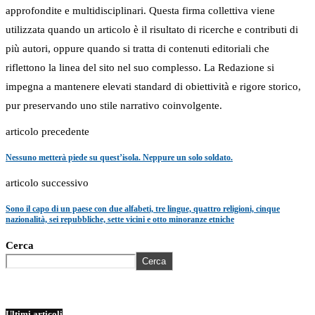
approfondite e multidisciplinari. Questa firma collettiva viene
utilizzata quando un articolo è il risultato di ricerche e contributi di
più autori, oppure quando si tratta di contenuti editoriali che
riflettono la linea del sito nel suo complesso. La Redazione si
impegna a mantenere elevati standard di obiettività e rigore storico,
pur preservando uno stile narrativo coinvolgente.
articolo precedente
Nessuno metterà piede su quest’isola. Neppure un solo soldato.
articolo successivo
Sono il capo di un paese con due alfabeti, tre lingue, quattro religioni, cinque
nazionalità, sei repubbliche, sette vicini e otto minoranze etniche
Cerca
Cerca
Ultimi articoli