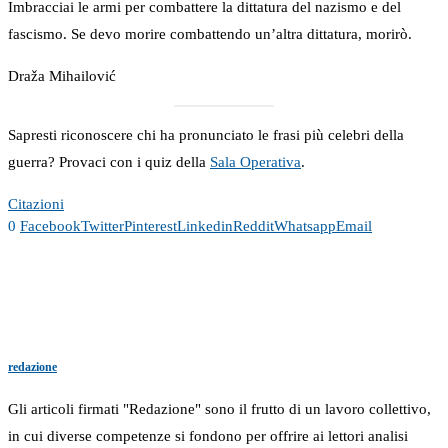
Imbracciai le armi per combattere la dittatura del nazismo e del
fascismo. Se devo morire combattendo un’altra dittatura, morirò.
Draža Mihailović
Sapresti riconoscere chi ha pronunciato le frasi più celebri della
guerra? Provaci con i quiz della
Sala Operativa
.
Citazioni
0
Facebook
Twitter
Pinterest
Linkedin
Reddit
Whatsapp
Email
redazione
Gli articoli firmati "Redazione" sono il frutto di un lavoro collettivo,
in cui diverse competenze si fondono per offrire ai lettori analisi