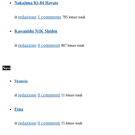
Nakajima Ki-84 Hayate
redazione
1 commento
di
785 letture totali
Kawanishi N1K Shiden
redazione
0 commenti
di
867 letture totali
Navi
Vesuvio
redazione
0 commenti
di
11 letture totali
Etna
redazione
0 commenti
di
15 letture totali