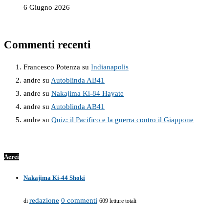
6 Giugno 2026
Commenti recenti
Francesco Potenza
su
Indianapolis
andre
su
Autoblinda AB41
andre
su
Nakajima Ki-84 Hayate
andre
su
Autoblinda AB41
andre
su
Quiz: il Pacifico e la guerra contro il Giappone
Aerei
Nakajima Ki-44 Shoki
redazione
0 commenti
di
609 letture totali