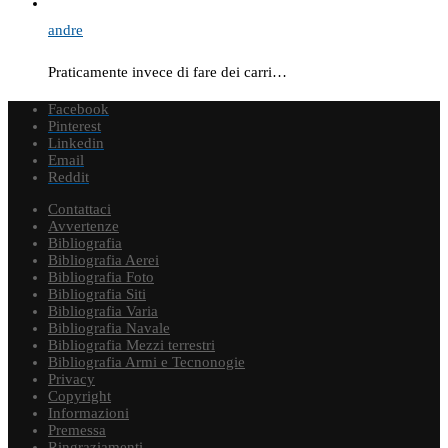
andre
Praticamente invece di fare dei carri…
Facebook
Pinterest
Linkedin
Email
Reddit
Contattaci
Avvertenze
Bibliografia
Bibliografia Aerei
Bibliografia Foto
Bibliografia Siti
Bibliografia Varia
Bibliografia Navale
Bibliografia Mezzi terrestri
Bibliografia Armi e Tecnonogie
Privacy
Copyright
Informazioni
Premessa
Ringraziamenti