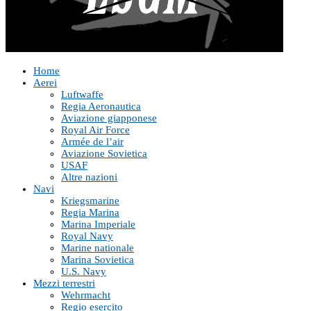
Home
Aerei
Luftwaffe
Regia Aeronautica
Aviazione giapponese
Royal Air Force
Armée de l’air
Aviazione Sovietica
USAF
Altre nazioni
Navi
Kriegsmarine
Regia Marina
Marina Imperiale
Royal Navy
Marine nationale
Marina Sovietica
U.S. Navy
Mezzi terrestri
Wehrmacht
Regio esercito