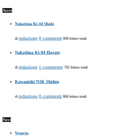
Aerei
Nakajima Ki-44 Shoki
redazione
0 commenti
di
606 letture totali
Nakajima Ki-84 Hayate
redazione
1 commento
di
782 letture totali
Kawanishi N1K Shiden
redazione
0 commenti
di
866 letture totali
Navi
Vesuvio