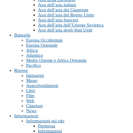
Assi dell’aria italiani
Assi dell’aria del Giappone
Assi dell’aria del Regno Unito
Assi dell’aria francesi
Assi dell’aria dell’Unione Sovietica
Assi dell’aria degli Stati Uniti
Battaglie
Europa Occidentale
Europa Orientale
Africa
Atlantico
Medio Oriente e Africa Orientale
Pacifico
Risorse
Immagini
Musei
Approfondimenti
Libri
Film
Web
Citazioni
News
Informazioni
Informazioni sul sito
Premessa
Informazioni