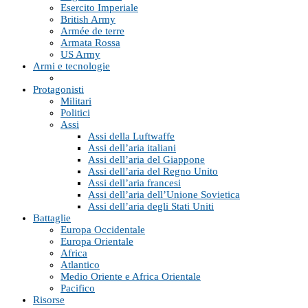
Esercito Imperiale
British Army
Armée de terre
Armata Rossa
US Army
Armi e tecnologie
Protagonisti
Militari
Politici
Assi
Assi della Luftwaffe
Assi dell’aria italiani
Assi dell’aria del Giappone
Assi dell’aria del Regno Unito
Assi dell’aria francesi
Assi dell’aria dell’Unione Sovietica
Assi dell’aria degli Stati Uniti
Battaglie
Europa Occidentale
Europa Orientale
Africa
Atlantico
Medio Oriente e Africa Orientale
Pacifico
Risorse