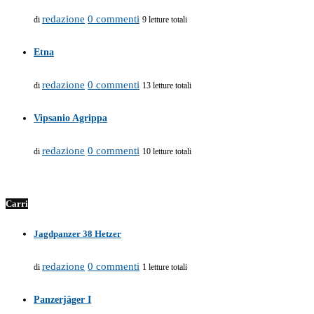
redazione
0 commenti
di
9 letture totali
Etna
redazione
0 commenti
di
13 letture totali
Vipsanio Agrippa
redazione
0 commenti
di
10 letture totali
Carri
Jagdpanzer 38 Hetzer
redazione
0 commenti
di
1 letture totali
Panzerjäger I