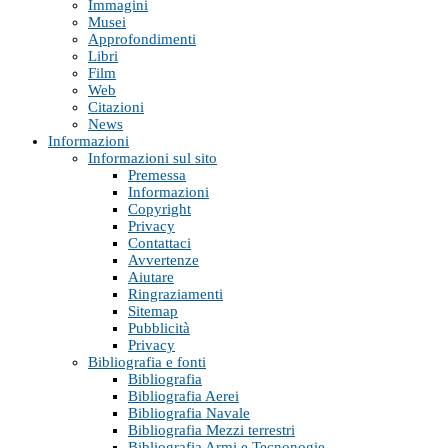
Immagini
Musei
Approfondimenti
Libri
Film
Web
Citazioni
News
Informazioni
Informazioni sul sito
Premessa
Informazioni
Copyright
Privacy
Contattaci
Avvertenze
Aiutare
Ringraziamenti
Sitemap
Pubblicità
Privacy
Bibliografia e fonti
Bibliografia
Bibliografia Aerei
Bibliografia Navale
Bibliografia Mezzi terrestri
Bibliografia Armi e Tecnonogie