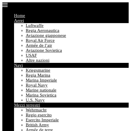
Home
Aerei
Luftwaffe
Regia Aeronautica
Aviazione giapponese
Royal Air Force
Armée de l’air
Aviazione Sovietica
USAF
Altre nazioni
Navi
Kriegsmarine
Regia Marina
Marina Imperiale
Royal Navy
Marine nationale
Marina Sovietica
U.S. Navy
Mezzi terrestri
Wehrmacht
Regio esercito
Esercito Imperiale
British Army
Armée de terre