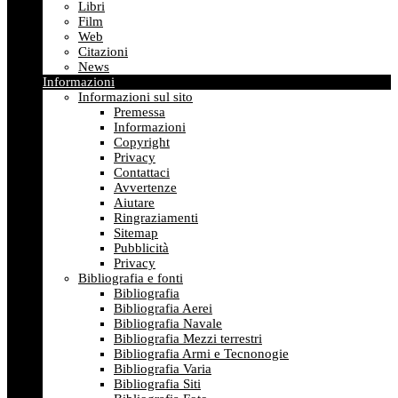
Libri
Film
Web
Citazioni
News
Informazioni
Informazioni sul sito
Premessa
Informazioni
Copyright
Privacy
Contattaci
Avvertenze
Aiutare
Ringraziamenti
Sitemap
Pubblicità
Privacy
Bibliografia e fonti
Bibliografia
Bibliografia Aerei
Bibliografia Navale
Bibliografia Mezzi terrestri
Bibliografia Armi e Tecnonogie
Bibliografia Varia
Bibliografia Siti