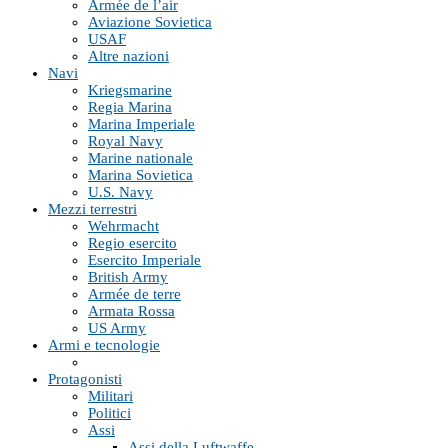
Armée de l’air
Aviazione Sovietica
USAF
Altre nazioni
Navi
Kriegsmarine
Regia Marina
Marina Imperiale
Royal Navy
Marine nationale
Marina Sovietica
U.S. Navy
Mezzi terrestri
Wehrmacht
Regio esercito
Esercito Imperiale
British Army
Armée de terre
Armata Rossa
US Army
Armi e tecnologie
Protagonisti
Militari
Politici
Assi
Assi della Luftwaffe