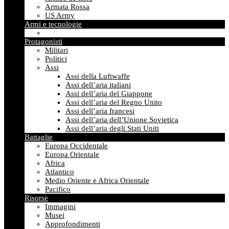
Armata Rossa
US Army
Armi e tecnologie
Protagonisti
Militari
Politici
Assi
Assi della Luftwaffe
Assi dell’aria italiani
Assi dell’aria del Giappone
Assi dell’aria del Regno Unito
Assi dell’aria francesi
Assi dell’aria dell’Unione Sovietica
Assi dell’aria degli Stati Uniti
Battaglie
Europa Occidentale
Europa Orientale
Africa
Atlantico
Medio Oriente e Africa Orientale
Pacifico
Risorse
Immagini
Musei
Approfondimenti