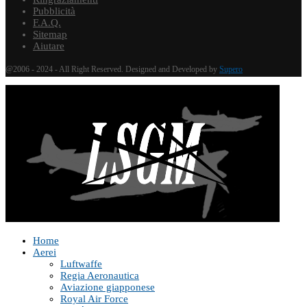
Pubblicità
F.A.Q.
Sitemap
Aiutare
@2006 - 2024 - All Right Reserved. Designed and Developed by
Supero
Home
Aerei
Luftwaffe
Regia Aeronautica
Aviazione giapponese
Royal Air Force