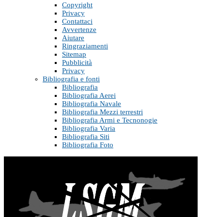
Copyright
Privacy
Contattaci
Avvertenze
Aiutare
Ringraziamenti
Sitemap
Pubblicità
Privacy
Bibliografia e fonti
Bibliografia
Bibliografia Aerei
Bibliografia Navale
Bibliografia Mezzi terrestri
Bibliografia Armi e Tecnonogie
Bibliografia Varia
Bibliografia Siti
Bibliografia Foto