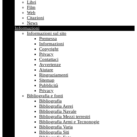
Libri
Film
Web
Citazioni
News
Informazioni
Informazioni sul sito
Premessa
Informazioni
Copyright
Privacy
Contattaci
Avvertenze
Aiutare
Ringraziamenti
Sitemap
Pubblicità
Privacy
Bibliografia e fonti
Bibliografia
Bibliografia Aerei
Bibliografia Navale
Bibliografia Mezzi terrestri
Bibliografia Armi e Tecnonogie
Bibliografia Varia
Bibliografia Siti