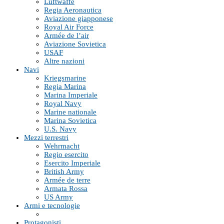
Luftwaffe
Regia Aeronautica
Aviazione giapponese
Royal Air Force
Armée de l’air
Aviazione Sovietica
USAF
Altre nazioni
Navi
Kriegsmarine
Regia Marina
Marina Imperiale
Royal Navy
Marine nationale
Marina Sovietica
U.S. Navy
Mezzi terrestri
Wehrmacht
Regio esercito
Esercito Imperiale
British Army
Armée de terre
Armata Rossa
US Army
Armi e tecnologie
Protagonisti