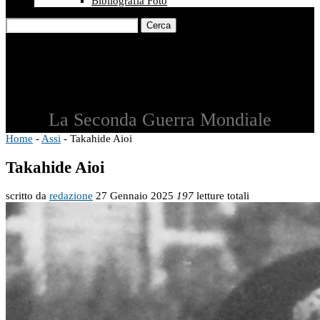
Bibliografia Foto
Cerca
La Seconda Guerra Mondiale
Home
-
Assi
-
Takahide Aioi
Takahide Aioi
scritto da
redazione
27 Gennaio 2025
197
letture totali