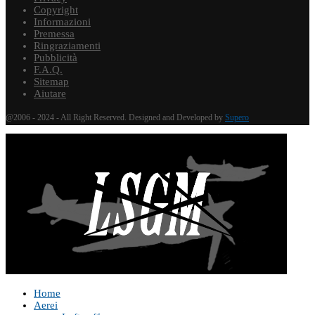
Copyright
Informazioni
Premessa
Ringraziamenti
Pubblicità
F.A.Q.
Sitemap
Aiutare
@2006 - 2024 - All Right Reserved. Designed and Developed by
Supero
Home
Aerei