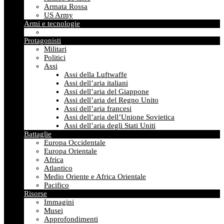
Armata Rossa
US Army
Armi e tecnologie
Protagonisti
Militari
Politici
Assi
Assi della Luftwaffe
Assi dell’aria italiani
Assi dell’aria del Giappone
Assi dell’aria del Regno Unito
Assi dell’aria francesi
Assi dell’aria dell’Unione Sovietica
Assi dell’aria degli Stati Uniti
Battaglie
Europa Occidentale
Europa Orientale
Africa
Atlantico
Medio Oriente e Africa Orientale
Pacifico
Risorse
Immagini
Musei
Approfondimenti