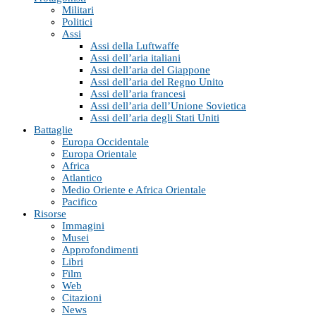
Militari
Politici
Assi
Assi della Luftwaffe
Assi dell’aria italiani
Assi dell’aria del Giappone
Assi dell’aria del Regno Unito
Assi dell’aria francesi
Assi dell’aria dell’Unione Sovietica
Assi dell’aria degli Stati Uniti
Battaglie
Europa Occidentale
Europa Orientale
Africa
Atlantico
Medio Oriente e Africa Orientale
Pacifico
Risorse
Immagini
Musei
Approfondimenti
Libri
Film
Web
Citazioni
News