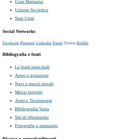
Gran Bretagna
Unione Sovietica
Stati Uniti
Social Networks
Facebook
Pinterest
Linkedin
Email
Twitter
Reddit
Bibliografia e fonti
Le fonti principali
Aerei e aviazione
Navi e mezzi navali
Mezzi terrestri
Armi e Tecnonogie
Bibliografia Varia
Siti di riferimento
Fotografie e immagini
Risorse e approfondimenti