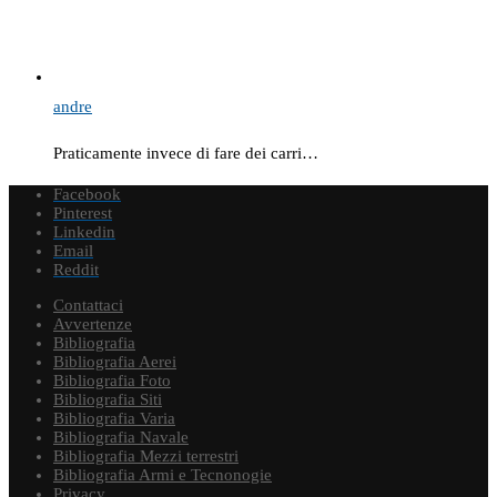
andre
Praticamente invece di fare dei carri…
Facebook
Pinterest
Linkedin
Email
Reddit
Contattaci
Avvertenze
Bibliografia
Bibliografia Aerei
Bibliografia Foto
Bibliografia Siti
Bibliografia Varia
Bibliografia Navale
Bibliografia Mezzi terrestri
Bibliografia Armi e Tecnonogie
Privacy