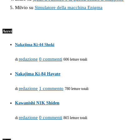
Milvio
su
Simulatore della macchina Enigma
Aerei
Nakajima Ki-44 Shoki
redazione
0 commenti
di
606 letture totali
Nakajima Ki-84 Hayate
redazione
1 commento
di
780 letture totali
Kawanishi N1K Shiden
redazione
0 commenti
di
865 letture totali