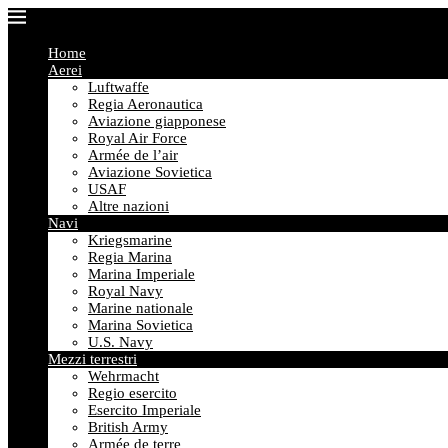
Home
Aerei
Luftwaffe
Regia Aeronautica
Aviazione giapponese
Royal Air Force
Armée de l’air
Aviazione Sovietica
USAF
Altre nazioni
Navi
Kriegsmarine
Regia Marina
Marina Imperiale
Royal Navy
Marine nationale
Marina Sovietica
U.S. Navy
Mezzi terrestri
Wehrmacht
Regio esercito
Esercito Imperiale
British Army
Armée de terre