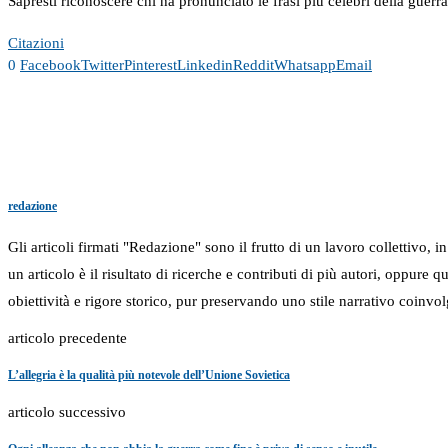
Sapresti riconoscere chi ha pronunciato le frasi più celebri della guerr
Citazioni
0
Facebook
Twitter
Pinterest
Linkedin
Reddit
Whatsapp
Email
redazione
Gli articoli firmati "Redazione" sono il frutto di un lavoro collettivo, 
un articolo è il risultato di ricerche e contributi di più autori, oppure
obiettività e rigore storico, pur preservando uno stile narrativo coinvol
articolo precedente
L’allegria è la qualità più notevole dell’Unione Sovietica
articolo successivo