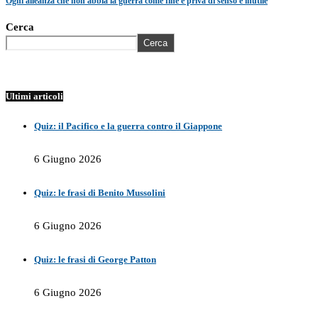
Ogni alleanza che non abbia la guerra come fine è priva di senso e inutile
Cerca
Cerca
Ultimi articoli
Quiz: il Pacifico e la guerra contro il Giappone
6 Giugno 2026
Quiz: le frasi di Benito Mussolini
6 Giugno 2026
Quiz: le frasi di George Patton
6 Giugno 2026