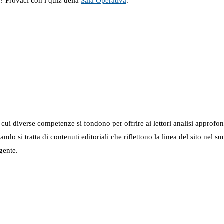
a? Provaci con i quiz della
Sala Operativa
.
in cui diverse competenze si fondono per offrire ai lettori analisi approfo
 quando si tratta di contenuti editoriali che riflettono la linea del sito 
gente.