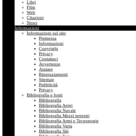
Libri
Film
Web
Citazioni
News
Informazioni
Informazioni sul sito
Premessa
Informazioni
Copyright
Privacy
Contattaci
Avvertenze
Aiutare
Ringraziamenti
Sitemap
Pubblicità
Privacy
Bibliografia e fonti
Bibliografia
Bibliografia Aerei
Bibliografia Navale
Bibliografia Mezzi terrestri
Bibliografia Armi e Tecnonogie
Bibliografia Varia
Bibliografia Siti