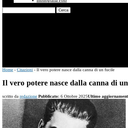
Bibliografia Foto
Cerca
Home
-
Citazioni
-
Il vero potere nasce dalla canna di un fucile
Il vero potere nasce dalla canna di un
scritto da
redazione
Pubblicato:
6 Ottobre 2025
Ultimo aggiornament