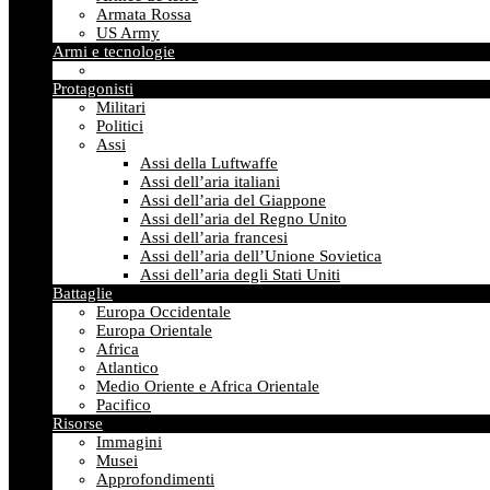
Armata Rossa
US Army
Armi e tecnologie
Protagonisti
Militari
Politici
Assi
Assi della Luftwaffe
Assi dell’aria italiani
Assi dell’aria del Giappone
Assi dell’aria del Regno Unito
Assi dell’aria francesi
Assi dell’aria dell’Unione Sovietica
Assi dell’aria degli Stati Uniti
Battaglie
Europa Occidentale
Europa Orientale
Africa
Atlantico
Medio Oriente e Africa Orientale
Pacifico
Risorse
Immagini
Musei
Approfondimenti