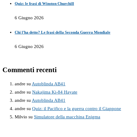
Quiz: le frasi di Winston Churchill
6 Giugno 2026
Chi l’ha detto? Le frasi della Seconda Guerra Mondiale
6 Giugno 2026
Commenti recenti
andre
su
Autoblinda AB41
andre
su
Nakajima Ki-84 Hayate
andre
su
Autoblinda AB41
andre
su
Quiz: il Pacifico e la guerra contro il Giappone
Milvio
su
Simulatore della macchina Enigma