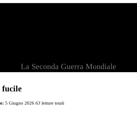
La Seconda Guerra Mondiale
 fucile
o:
5 Giugno 2026
63
letture totali