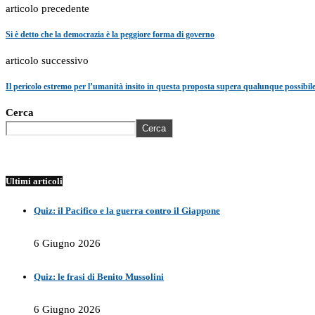
articolo precedente
Si è detto che la democrazia è la peggiore forma di governo
articolo successivo
Il pericolo estremo per l’umanità insito in questa proposta supera qualunque possibile
Cerca
Cerca
Ultimi articoli
Quiz: il Pacifico e la guerra contro il Giappone
6 Giugno 2026
Quiz: le frasi di Benito Mussolini
6 Giugno 2026