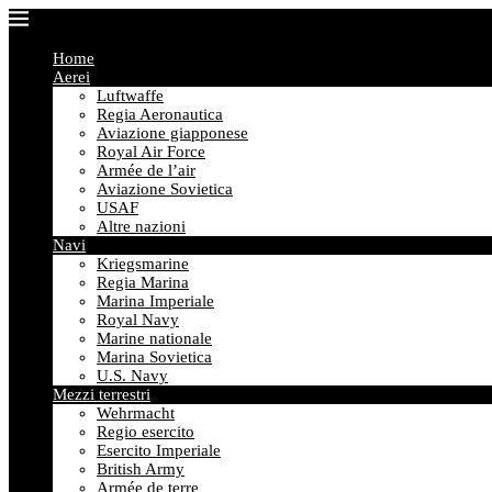
Home
Aerei
Luftwaffe
Regia Aeronautica
Aviazione giapponese
Royal Air Force
Armée de l’air
Aviazione Sovietica
USAF
Altre nazioni
Navi
Kriegsmarine
Regia Marina
Marina Imperiale
Royal Navy
Marine nationale
Marina Sovietica
U.S. Navy
Mezzi terrestri
Wehrmacht
Regio esercito
Esercito Imperiale
British Army
Armée de terre