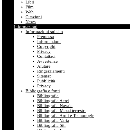
Libri
Film
Web
Citazioni
News
Informazioni
Informazioni sul sito
Premessa
Informazioni
Copyright
Privacy
Contattaci
Avvertenze
Aiutare
Ringraziamenti
Sitemap
Pubblicità
Privacy
Bibliografia e fonti
Bibliografia
Bibliografia Aerei
Bibliografia Navale
Bibliografia Mezzi terrestri
Bibliografia Armi e Tecnonogie
Bibliografia Varia
Bibliografia Siti