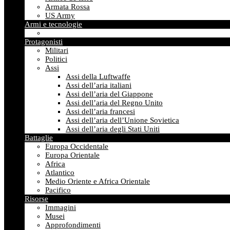
Armata Rossa
US Army
Armi e tecnologie
Protagonisti
Militari
Politici
Assi
Assi della Luftwaffe
Assi dell’aria italiani
Assi dell’aria del Giappone
Assi dell’aria del Regno Unito
Assi dell’aria francesi
Assi dell’aria dell’Unione Sovietica
Assi dell’aria degli Stati Uniti
Battaglie
Europa Occidentale
Europa Orientale
Africa
Atlantico
Medio Oriente e Africa Orientale
Pacifico
Risorse
Immagini
Musei
Approfondimenti