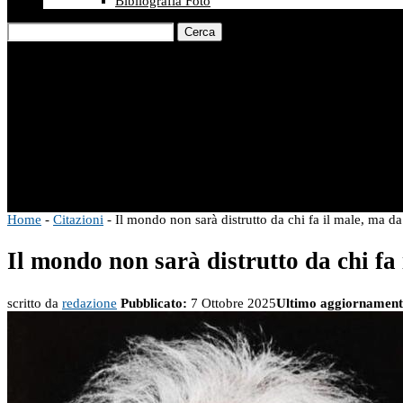
Bibliografia Foto
Cerca
Home
-
Citazioni
-
Il mondo non sarà distrutto da chi fa il male, ma da
Il mondo non sarà distrutto da chi fa 
scritto da
redazione
Pubblicato:
7 Ottobre 2025
Ultimo aggiornament