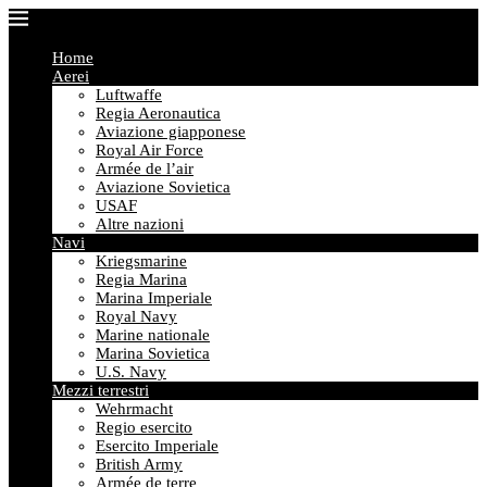
Home
Aerei
Luftwaffe
Regia Aeronautica
Aviazione giapponese
Royal Air Force
Armée de l’air
Aviazione Sovietica
USAF
Altre nazioni
Navi
Kriegsmarine
Regia Marina
Marina Imperiale
Royal Navy
Marine nationale
Marina Sovietica
U.S. Navy
Mezzi terrestri
Wehrmacht
Regio esercito
Esercito Imperiale
British Army
Armée de terre