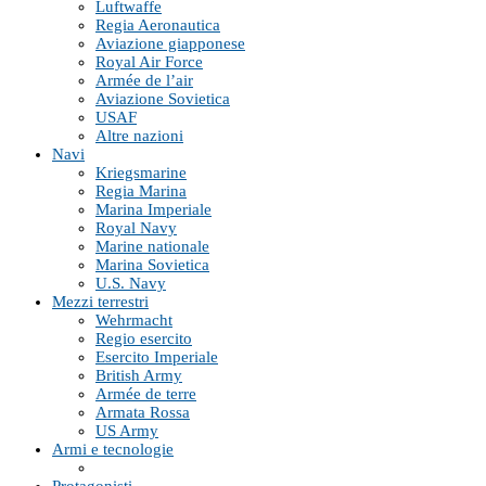
Luftwaffe
Regia Aeronautica
Aviazione giapponese
Royal Air Force
Armée de l’air
Aviazione Sovietica
USAF
Altre nazioni
Navi
Kriegsmarine
Regia Marina
Marina Imperiale
Royal Navy
Marine nationale
Marina Sovietica
U.S. Navy
Mezzi terrestri
Wehrmacht
Regio esercito
Esercito Imperiale
British Army
Armée de terre
Armata Rossa
US Army
Armi e tecnologie
Protagonisti