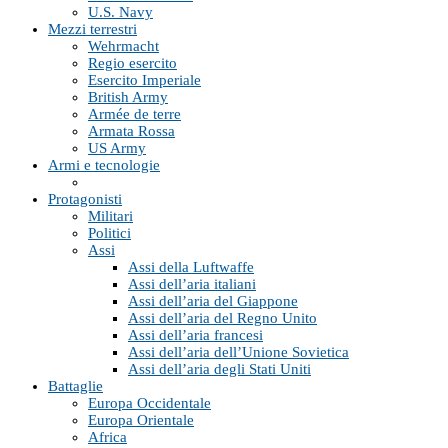
U.S. Navy
Mezzi terrestri
Wehrmacht
Regio esercito
Esercito Imperiale
British Army
Armée de terre
Armata Rossa
US Army
Armi e tecnologie
Protagonisti
Militari
Politici
Assi
Assi della Luftwaffe
Assi dell’aria italiani
Assi dell’aria del Giappone
Assi dell’aria del Regno Unito
Assi dell’aria francesi
Assi dell’aria dell’Unione Sovietica
Assi dell’aria degli Stati Uniti
Battaglie
Europa Occidentale
Europa Orientale
Africa