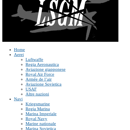
Home
Aerei
Luftwaffe
Regia Aeronautica
Aviazione giapponese
Royal Air Force
Armée de l’air
Aviazione Sovietica
USAF
Altre nazioni
Navi
Kriegsmarine
Regia Marina
Marina Imperiale
Royal Navy
Marine nationale
Marina Sovietica