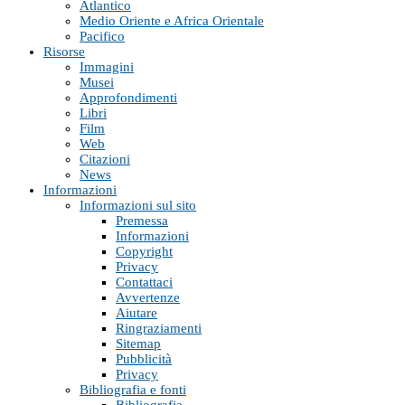
Atlantico
Medio Oriente e Africa Orientale
Pacifico
Risorse
Immagini
Musei
Approfondimenti
Libri
Film
Web
Citazioni
News
Informazioni
Informazioni sul sito
Premessa
Informazioni
Copyright
Privacy
Contattaci
Avvertenze
Aiutare
Ringraziamenti
Sitemap
Pubblicità
Privacy
Bibliografia e fonti
Bibliografia