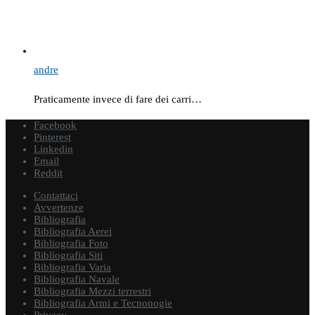
andre
Praticamente invece di fare dei carri…
Facebook
Pinterest
Linkedin
Email
Reddit
Contattaci
Avvertenze
Bibliografia
Bibliografia Aerei
Bibliografia Foto
Bibliografia Siti
Bibliografia Varia
Bibliografia Navale
Bibliografia Mezzi terrestri
Bibliografia Armi e Tecnonogie
Privacy