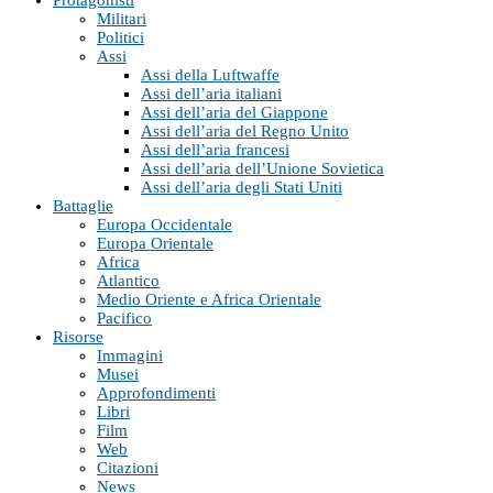
Militari
Politici
Assi
Assi della Luftwaffe
Assi dell’aria italiani
Assi dell’aria del Giappone
Assi dell’aria del Regno Unito
Assi dell’aria francesi
Assi dell’aria dell’Unione Sovietica
Assi dell’aria degli Stati Uniti
Battaglie
Europa Occidentale
Europa Orientale
Africa
Atlantico
Medio Oriente e Africa Orientale
Pacifico
Risorse
Immagini
Musei
Approfondimenti
Libri
Film
Web
Citazioni
News