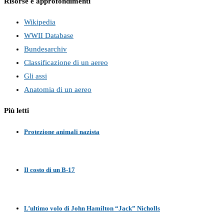
Risorse e approfondimenti
Wikipedia
WWII Database
Bundesarchiv
Classificazione di un aereo
Gli assi
Anatomia di un aereo
Più letti
Protezione animali nazista
Il costo di un B-17
L’ultimo volo di John Hamilton “Jack” Nicholls