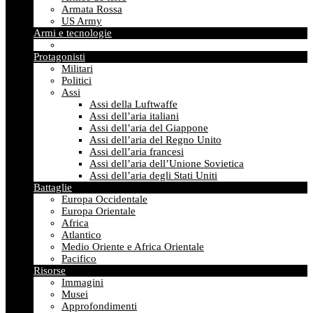
Armata Rossa
US Army
Armi e tecnologie
Protagonisti
Militari
Politici
Assi
Assi della Luftwaffe
Assi dell’aria italiani
Assi dell’aria del Giappone
Assi dell’aria del Regno Unito
Assi dell’aria francesi
Assi dell’aria dell’Unione Sovietica
Assi dell’aria degli Stati Uniti
Battaglie
Europa Occidentale
Europa Orientale
Africa
Atlantico
Medio Oriente e Africa Orientale
Pacifico
Risorse
Immagini
Musei
Approfondimenti