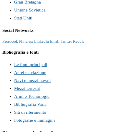
Gran Bretagna
Unione Sovietica
Stati Uniti
Social Networks
Facebook
Pinterest
Linkedin
Email
Twitter
Reddit
Bibliografia e fonti
Le fonti principali
Aerei e aviazione
Navi e mezzi navali
Mezzi terrestri
Armi e Tecnonogie
Bibliografia Varia
Siti di riferimento
Fotografie e immagini