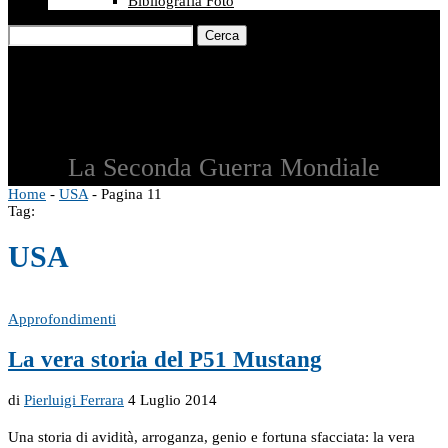
Bibliografia Foto
Cerca
La Seconda Guerra Mondiale
Home
-
USA
-
Pagina 11
Tag:
USA
Approfondimenti
La vera storia del P51 Mustang
di
Pierluigi Ferrara
4 Luglio 2014
Una storia di avidità, arroganza, genio e fortuna sfacciata: la vera