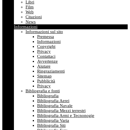
Libri
Film
Web
Citazioni
News
Informazioni
Informazioni sul sito
Premessa
Informazioni
Copyright
Privacy
Contattaci
Avvertenze
Aiutare
Ringraziamenti
Sitemap
Pubblicità
Privacy
Bibliografia e fonti
Bibliografia
Bibliografia Aerei
Bibliografia Navale
Bibliografia Mezzi terrestri
Bibliografia Armi e Tecnonogie
Bibliografia Varia
Bibliografia Siti