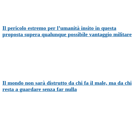
Il pericolo estremo per l’umanità insito in questa
proposta supera qualunque possibile vantaggio militare
Il mondo non sarà distrutto da chi fa il male, ma da chi
resta a guardare senza far nulla