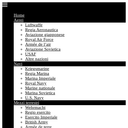
Home
Aerei
Luftwaffe
Regia Aeronautica
Aviazione giapponese
Royal Air Force
Armée de l’air
Aviazione Sovietica
USAF
Altre nazioni
Navi
Kriegsmarine
Regia Marina
Marina Imperiale
Royal Navy
Marine nationale
Marina Sovietica
U.S. Navy
Mezzi terrestri
Wehrmacht
Regio esercito
Esercito Imperiale
British Army
Armée de terre