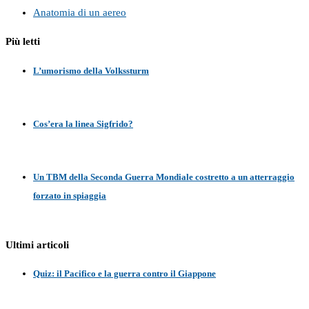
Anatomia di un aereo
Più letti
L’umorismo della Volkssturm
Cos’era la linea Sigfrido?
Un TBM della Seconda Guerra Mondiale costretto a un atterraggio
forzato in spiaggia
Ultimi articoli
Quiz: il Pacifico e la guerra contro il Giappone