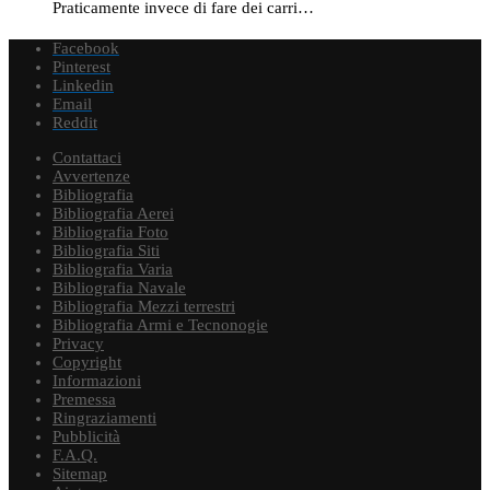
Praticamente invece di fare dei carri…
Facebook
Pinterest
Linkedin
Email
Reddit
Contattaci
Avvertenze
Bibliografia
Bibliografia Aerei
Bibliografia Foto
Bibliografia Siti
Bibliografia Varia
Bibliografia Navale
Bibliografia Mezzi terrestri
Bibliografia Armi e Tecnonogie
Privacy
Copyright
Informazioni
Premessa
Ringraziamenti
Pubblicità
F.A.Q.
Sitemap