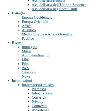
Assi dell’aria francesi
Assi dell’aria dell’Unione Sovietica
Assi dell’aria degli Stati Uniti
Battaglie
Europa Occidentale
Europa Orientale
Africa
Atlantico
Medio Oriente e Africa Orientale
Pacifico
Risorse
Immagini
Musei
Approfondimenti
Libri
Film
Web
Citazioni
News
Informazioni
Informazioni sul sito
Premessa
Informazioni
Copyright
Privacy
Contattaci
Avvertenze