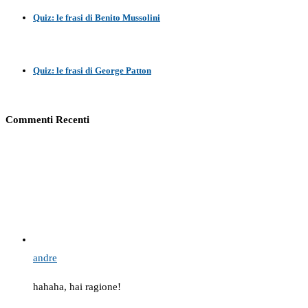
Quiz: le frasi di Benito Mussolini
Quiz: le frasi di George Patton
Commenti Recenti
andre
hahaha, hai ragione!