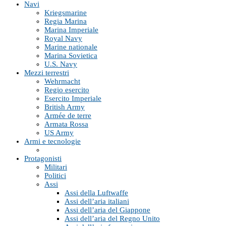
Navi
Kriegsmarine
Regia Marina
Marina Imperiale
Royal Navy
Marine nationale
Marina Sovietica
U.S. Navy
Mezzi terrestri
Wehrmacht
Regio esercito
Esercito Imperiale
British Army
Armée de terre
Armata Rossa
US Army
Armi e tecnologie
Protagonisti
Militari
Politici
Assi
Assi della Luftwaffe
Assi dell’aria italiani
Assi dell’aria del Giappone
Assi dell’aria del Regno Unito