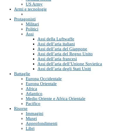
US Army
Armi e tecnologie
Protagonisti
Militari
Politici
Assi
Assi della Luftwaffe
Assi dell’aria italiani
Assi dell’aria del Giappone
Assi dell’aria del Regno Unito
Assi dell’aria francesi
Assi dell’aria dell’Unione Sovietica
Assi dell’aria degli Stati Uniti
Battaglie
Europa Occidentale
Europa Orientale
Africa
Atlantico
Medio Oriente e Africa Orientale
Pacifico
Risorse
Immagini
Musei
Approfondimenti
Libri