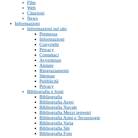
Film
Web
Citazioni
News
Informazioni
Informazioni sul sito
Premessa
Informazioni
Copyright
Privacy
Contattaci
Avvertenze
Aiutare
Ringraziamenti
Sitemap
Pubblicità
Privacy
Bibliografia e fonti
Bibliografia
Bibliografia Aerei
Bibliografia Navale
Bibliografia Mezzi terrestri
Bibliografia Armi e Tecnonogie
Bibliografia Varia
Bibliografia Siti
Bibliografia Foto