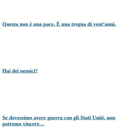
Questa non è una pace. È una tregua di vent’anni.
Hai dei nemici?
Se dovessimo avere guerra con gli Stati Uniti, non
potremo vincere…