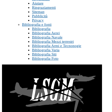
Aiutare
Ringraziamenti
Sitemap
Pubblicità
Privacy
Bibliografia e fonti
Bibliografia
Bibliografia Aerei
Bibliografia Navale
Bibliografia Mezzi terrestri
Bibliografia Armi e Tecnonogie
Bibliografia Varia
Bibliografia Siti
Bibliografia Foto