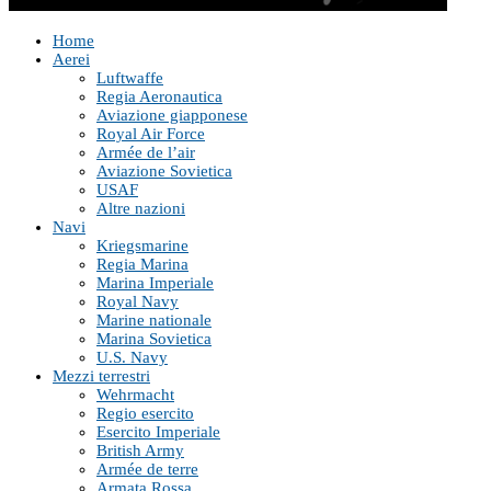
Home
Aerei
Luftwaffe
Regia Aeronautica
Aviazione giapponese
Royal Air Force
Armée de l’air
Aviazione Sovietica
USAF
Altre nazioni
Navi
Kriegsmarine
Regia Marina
Marina Imperiale
Royal Navy
Marine nationale
Marina Sovietica
U.S. Navy
Mezzi terrestri
Wehrmacht
Regio esercito
Esercito Imperiale
British Army
Armée de terre
Armata Rossa