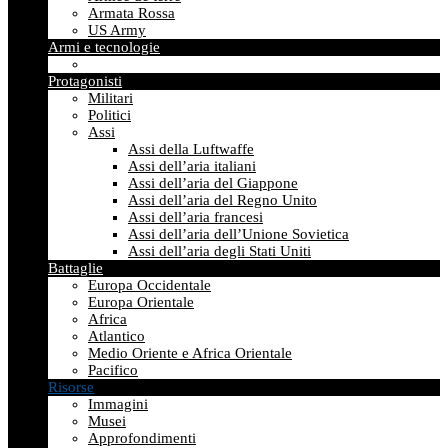
Armata Rossa
US Army
Armi e tecnologie
Protagonisti
Militari
Politici
Assi
Assi della Luftwaffe
Assi dell’aria italiani
Assi dell’aria del Giappone
Assi dell’aria del Regno Unito
Assi dell’aria francesi
Assi dell’aria dell’Unione Sovietica
Assi dell’aria degli Stati Uniti
Battaglie
Europa Occidentale
Europa Orientale
Africa
Atlantico
Medio Oriente e Africa Orientale
Pacifico
Risorse
Immagini
Musei
Approfondimenti