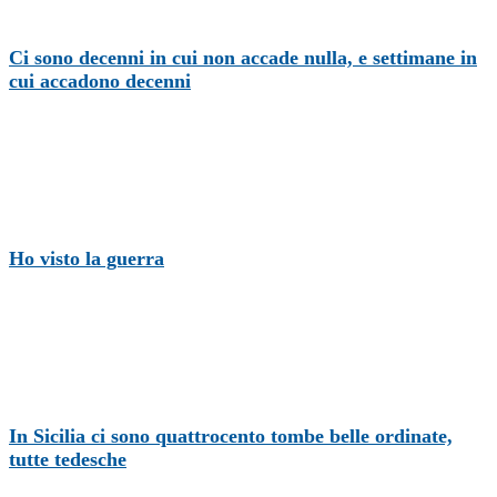
Ci sono decenni in cui non accade nulla, e settimane in
cui accadono decenni
Ho visto la guerra
In Sicilia ci sono quattrocento tombe belle ordinate,
tutte tedesche