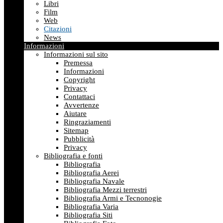
Libri
Film
Web
Citazioni
News
Informazioni
Informazioni sul sito
Premessa
Informazioni
Copyright
Privacy
Contattaci
Avvertenze
Aiutare
Ringraziamenti
Sitemap
Pubblicità
Privacy
Bibliografia e fonti
Bibliografia
Bibliografia Aerei
Bibliografia Navale
Bibliografia Mezzi terrestri
Bibliografia Armi e Tecnonogie
Bibliografia Varia
Bibliografia Siti