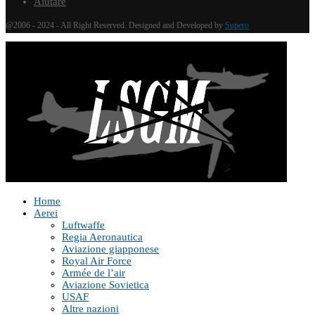
Aiutare
@2006 - 2024 - All Right Reserved. Designed and Developed by
Supero
Home
Aerei
Luftwaffe
Regia Aeronautica
Aviazione giapponese
Royal Air Force
Armée de l’air
Aviazione Sovietica
USAF
Altre nazioni