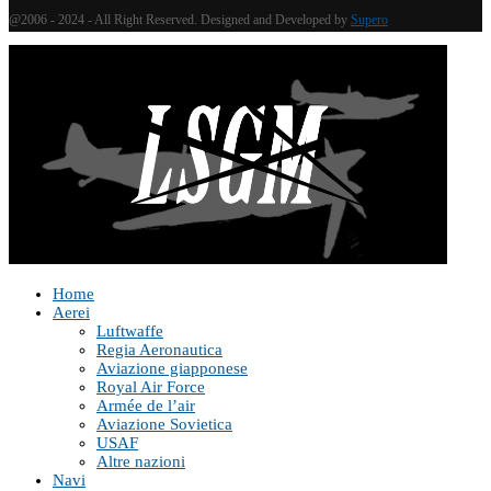
@2006 - 2024 - All Right Reserved. Designed and Developed by
Supero
Home
Aerei
Luftwaffe
Regia Aeronautica
Aviazione giapponese
Royal Air Force
Armée de l’air
Aviazione Sovietica
USAF
Altre nazioni
Navi