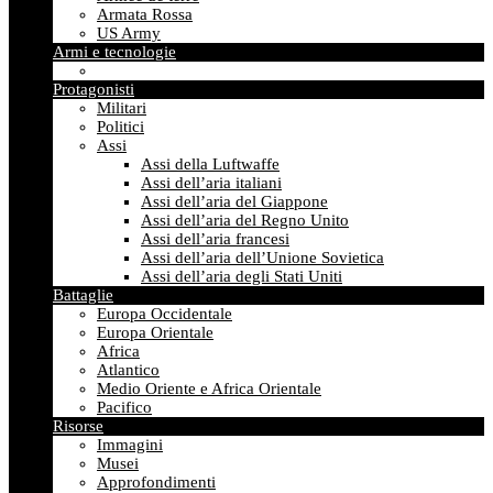
Armata Rossa
US Army
Armi e tecnologie
Protagonisti
Militari
Politici
Assi
Assi della Luftwaffe
Assi dell’aria italiani
Assi dell’aria del Giappone
Assi dell’aria del Regno Unito
Assi dell’aria francesi
Assi dell’aria dell’Unione Sovietica
Assi dell’aria degli Stati Uniti
Battaglie
Europa Occidentale
Europa Orientale
Africa
Atlantico
Medio Oriente e Africa Orientale
Pacifico
Risorse
Immagini
Musei
Approfondimenti