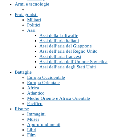
Armi e tecnologie
Protagonisti
Militari
Politici
Assi
Assi della Luftwaffe
Assi dell’aria italiani
Assi dell’aria del Giappone
Assi dell’aria del Regno Unito
Assi dell’aria francesi
Assi dell’aria dell’Unione Sovietica
Assi dell’aria degli Stati Uniti
Battaglie
Europa Occidentale
Europa Orientale
Africa
Atlantico
Medio Oriente e Africa Orientale
Pacifico
Risorse
Immagini
Musei
Approfondimenti
Libri
Film