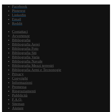
Facebook
Pinterest
Linkedin
Email
Reddit
Contattaci
Avvertenze
Bibliografia
Bibliografia Aerei
Bibliografia Foto
Bibliografia Siti
Bibliografia Varia
Bibliografia Navale
Bibliografia Mezzi terrestri
Bibliografia Armi e Tecnonogie
Privacy
Copyright
Informazioni
Premessa
Ringraziamenti
Pubblicità
F.A.Q.
Sitemap
Aiutare