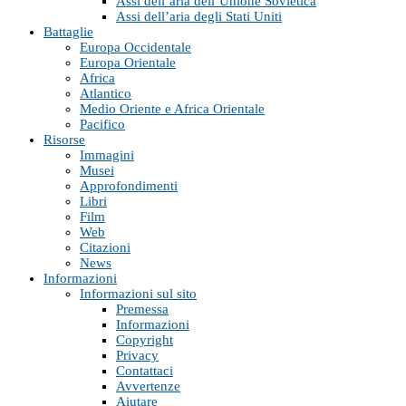
Assi dell’aria dell’Unione Sovietica
Assi dell’aria degli Stati Uniti
Battaglie
Europa Occidentale
Europa Orientale
Africa
Atlantico
Medio Oriente e Africa Orientale
Pacifico
Risorse
Immagini
Musei
Approfondimenti
Libri
Film
Web
Citazioni
News
Informazioni
Informazioni sul sito
Premessa
Informazioni
Copyright
Privacy
Contattaci
Avvertenze
Aiutare