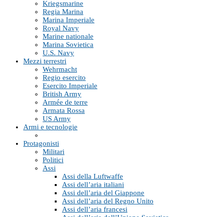
Kriegsmarine
Regia Marina
Marina Imperiale
Royal Navy
Marine nationale
Marina Sovietica
U.S. Navy
Mezzi terrestri
Wehrmacht
Regio esercito
Esercito Imperiale
British Army
Armée de terre
Armata Rossa
US Army
Armi e tecnologie
Protagonisti
Militari
Politici
Assi
Assi della Luftwaffe
Assi dell’aria italiani
Assi dell’aria del Giappone
Assi dell’aria del Regno Unito
Assi dell’aria francesi