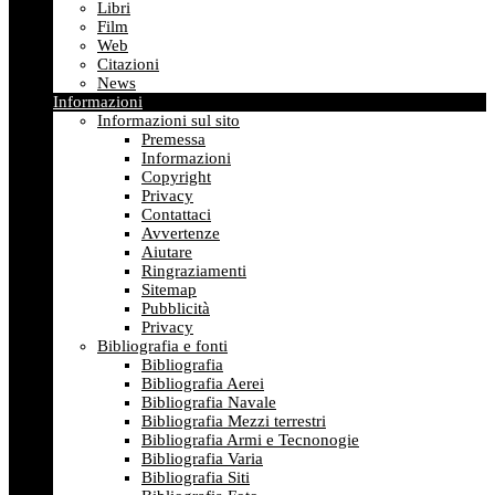
Libri
Film
Web
Citazioni
News
Informazioni
Informazioni sul sito
Premessa
Informazioni
Copyright
Privacy
Contattaci
Avvertenze
Aiutare
Ringraziamenti
Sitemap
Pubblicità
Privacy
Bibliografia e fonti
Bibliografia
Bibliografia Aerei
Bibliografia Navale
Bibliografia Mezzi terrestri
Bibliografia Armi e Tecnonogie
Bibliografia Varia
Bibliografia Siti