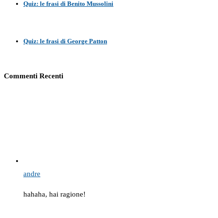
Quiz: le frasi di Benito Mussolini
Quiz: le frasi di George Patton
Commenti Recenti
andre
hahaha, hai ragione!