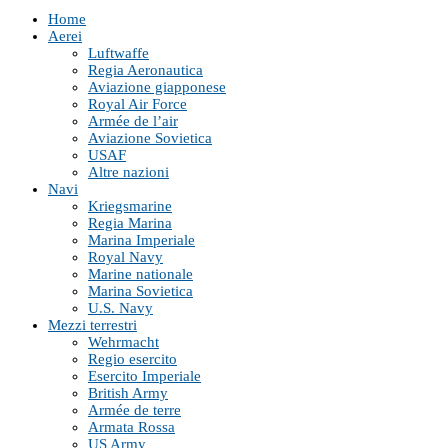
Home
Aerei
Luftwaffe
Regia Aeronautica
Aviazione giapponese
Royal Air Force
Armée de l’air
Aviazione Sovietica
USAF
Altre nazioni
Navi
Kriegsmarine
Regia Marina
Marina Imperiale
Royal Navy
Marine nationale
Marina Sovietica
U.S. Navy
Mezzi terrestri
Wehrmacht
Regio esercito
Esercito Imperiale
British Army
Armée de terre
Armata Rossa
US Army