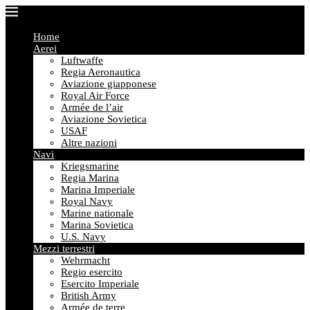
Home
Aerei
Luftwaffe
Regia Aeronautica
Aviazione giapponese
Royal Air Force
Armée de l’air
Aviazione Sovietica
USAF
Altre nazioni
Navi
Kriegsmarine
Regia Marina
Marina Imperiale
Royal Navy
Marine nationale
Marina Sovietica
U.S. Navy
Mezzi terrestri
Wehrmacht
Regio esercito
Esercito Imperiale
British Army
Armée de terre