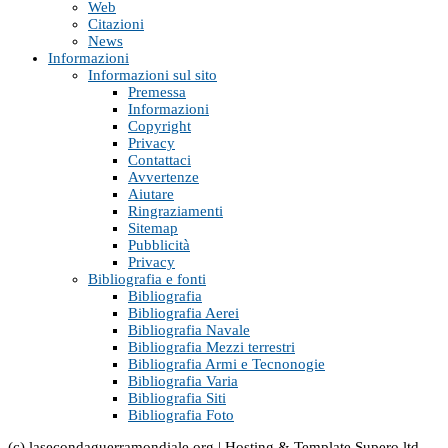
Web
Citazioni
News
Informazioni
Informazioni sul sito
Premessa
Informazioni
Copyright
Privacy
Contattaci
Avvertenze
Aiutare
Ringraziamenti
Sitemap
Pubblicità
Privacy
Bibliografia e fonti
Bibliografia
Bibliografia Aerei
Bibliografia Navale
Bibliografia Mezzi terrestri
Bibliografia Armi e Tecnonogie
Bibliografia Varia
Bibliografia Siti
Bibliografia Foto
(c) lasecondaguerramondiale.org | Hosting & Template Supero ltd