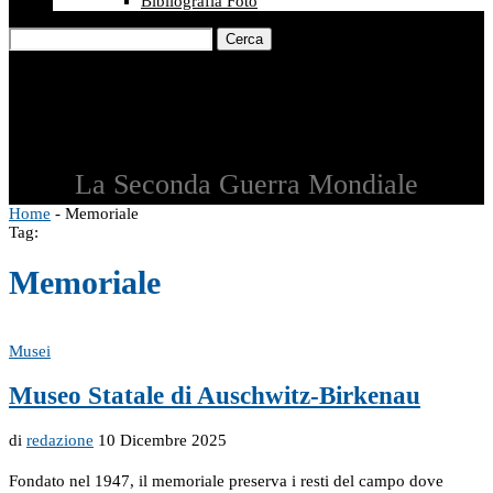
Bibliografia Foto
Cerca
La Seconda Guerra Mondiale
Home
-
Memoriale
Tag:
Memoriale
Musei
Museo Statale di Auschwitz-Birkenau
di
redazione
10 Dicembre 2025
Fondato nel 1947, il memoriale preserva i resti del campo dove