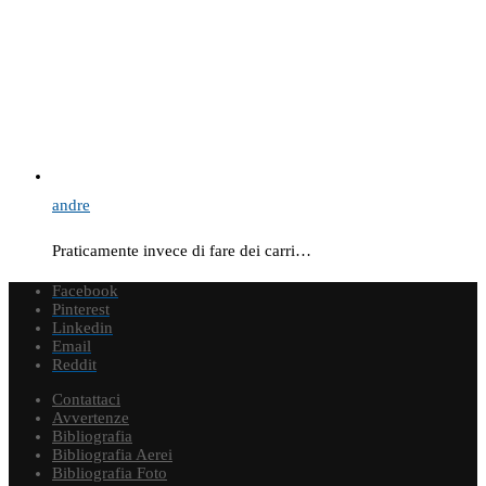
andre
Praticamente invece di fare dei carri…
Facebook
Pinterest
Linkedin
Email
Reddit
Contattaci
Avvertenze
Bibliografia
Bibliografia Aerei
Bibliografia Foto