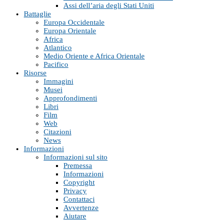
Assi dell’aria degli Stati Uniti
Battaglie
Europa Occidentale
Europa Orientale
Africa
Atlantico
Medio Oriente e Africa Orientale
Pacifico
Risorse
Immagini
Musei
Approfondimenti
Libri
Film
Web
Citazioni
News
Informazioni
Informazioni sul sito
Premessa
Informazioni
Copyright
Privacy
Contattaci
Avvertenze
Aiutare