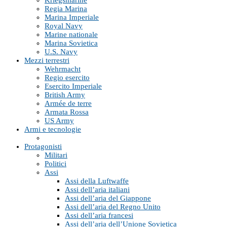
Kriegsmarine
Regia Marina
Marina Imperiale
Royal Navy
Marine nationale
Marina Sovietica
U.S. Navy
Mezzi terrestri
Wehrmacht
Regio esercito
Esercito Imperiale
British Army
Armée de terre
Armata Rossa
US Army
Armi e tecnologie
Protagonisti
Militari
Politici
Assi
Assi della Luftwaffe
Assi dell’aria italiani
Assi dell’aria del Giappone
Assi dell’aria del Regno Unito
Assi dell’aria francesi
Assi dell’aria dell’Unione Sovietica