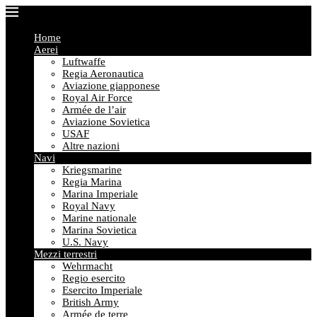
Home
Aerei
Luftwaffe
Regia Aeronautica
Aviazione giapponese
Royal Air Force
Armée de l’air
Aviazione Sovietica
USAF
Altre nazioni
Navi
Kriegsmarine
Regia Marina
Marina Imperiale
Royal Navy
Marine nationale
Marina Sovietica
U.S. Navy
Mezzi terrestri
Wehrmacht
Regio esercito
Esercito Imperiale
British Army
Armée de terre