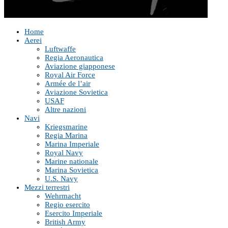
Home
Aerei
Luftwaffe
Regia Aeronautica
Aviazione giapponese
Royal Air Force
Armée de l’air
Aviazione Sovietica
USAF
Altre nazioni
Navi
Kriegsmarine
Regia Marina
Marina Imperiale
Royal Navy
Marine nationale
Marina Sovietica
U.S. Navy
Mezzi terrestri
Wehrmacht
Regio esercito
Esercito Imperiale
British Army