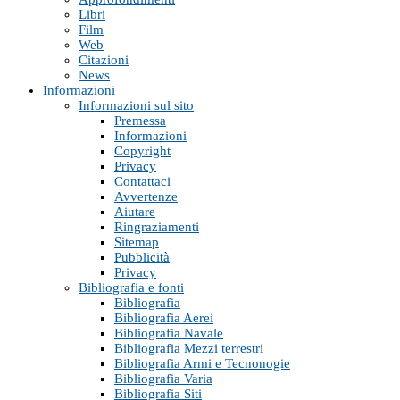
Libri
Film
Web
Citazioni
News
Informazioni
Informazioni sul sito
Premessa
Informazioni
Copyright
Privacy
Contattaci
Avvertenze
Aiutare
Ringraziamenti
Sitemap
Pubblicità
Privacy
Bibliografia e fonti
Bibliografia
Bibliografia Aerei
Bibliografia Navale
Bibliografia Mezzi terrestri
Bibliografia Armi e Tecnonogie
Bibliografia Varia
Bibliografia Siti