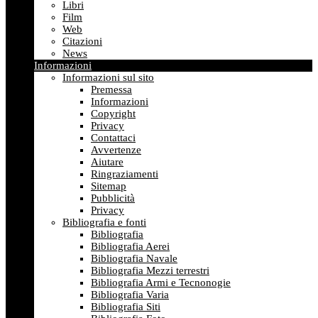
Libri
Film
Web
Citazioni
News
Informazioni
Informazioni sul sito
Premessa
Informazioni
Copyright
Privacy
Contattaci
Avvertenze
Aiutare
Ringraziamenti
Sitemap
Pubblicità
Privacy
Bibliografia e fonti
Bibliografia
Bibliografia Aerei
Bibliografia Navale
Bibliografia Mezzi terrestri
Bibliografia Armi e Tecnonogie
Bibliografia Varia
Bibliografia Siti