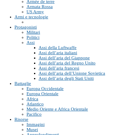
Armée de terre
Armata Rossa
US Army
Armi e tecnologie
Protagonisti
Militari
Politici
Assi
Assi della Luftwaffe
Assi dell’aria italiani
Assi dell’aria del Giappone
Assi dell’aria del Regno Unito
Assi dell’aria francesi
Assi dell’aria dell’Unione Sovietica
Assi dell’aria degli Stati Uniti
Battaglie
Europa Occidentale
Europa Orientale
Africa
Atlantico
Medio Oriente e Africa Orientale
Pacifico
Risorse
Immagini
Musei
Approfondimenti