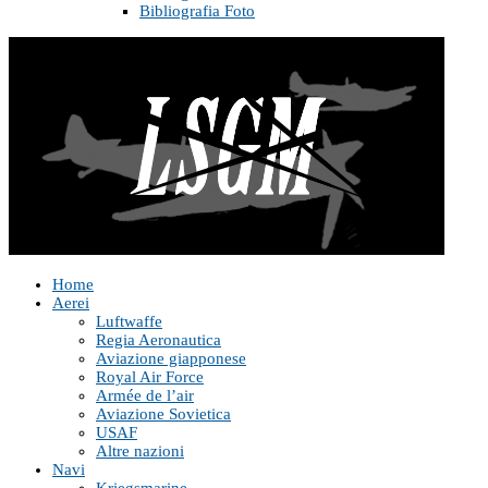
Bibliografia Foto
Home
Aerei
Luftwaffe
Regia Aeronautica
Aviazione giapponese
Royal Air Force
Armée de l’air
Aviazione Sovietica
USAF
Altre nazioni
Navi