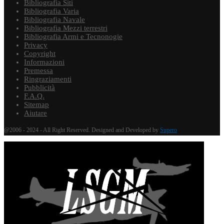
Bibliografia Siti
Bibliografia Varia
Bibliografia Navale
Bibliografia Mezzi terrestri
Bibliografia Armi e Tecnonogie
Privacy
Copyright
Informazioni
Premessa
Ringraziamenti
Pubblicità
F.A.Q.
Sitemap
Aiutare
@2006 - 2024 - All Right Reserved. Designed and Developed by
Supero