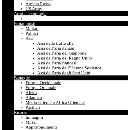
Armata Rossa
US Army
Armi e tecnologie
Protagonisti
Militari
Politici
Assi
Assi della Luftwaffe
Assi dell’aria italiani
Assi dell’aria del Giappone
Assi dell’aria del Regno Unito
Assi dell’aria francesi
Assi dell’aria dell’Unione Sovietica
Assi dell’aria degli Stati Uniti
Battaglie
Europa Occidentale
Europa Orientale
Africa
Atlantico
Medio Oriente e Africa Orientale
Pacifico
Risorse
Immagini
Musei
Approfondimenti