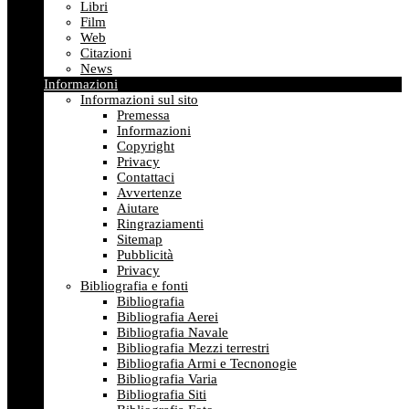
Libri
Film
Web
Citazioni
News
Informazioni
Informazioni sul sito
Premessa
Informazioni
Copyright
Privacy
Contattaci
Avvertenze
Aiutare
Ringraziamenti
Sitemap
Pubblicità
Privacy
Bibliografia e fonti
Bibliografia
Bibliografia Aerei
Bibliografia Navale
Bibliografia Mezzi terrestri
Bibliografia Armi e Tecnonogie
Bibliografia Varia
Bibliografia Siti