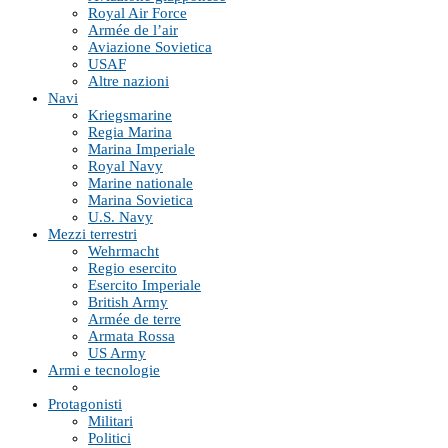
Royal Air Force
Armée de l’air
Aviazione Sovietica
USAF
Altre nazioni
Navi
Kriegsmarine
Regia Marina
Marina Imperiale
Royal Navy
Marine nationale
Marina Sovietica
U.S. Navy
Mezzi terrestri
Wehrmacht
Regio esercito
Esercito Imperiale
British Army
Armée de terre
Armata Rossa
US Army
Armi e tecnologie
Protagonisti
Militari
Politici