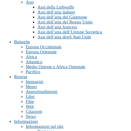
Assi
Assi della Luftwaffe
Assi dell’aria italiani
Assi dell’aria del Giappone
Assi dell’aria del Regno Unito
Assi dell’aria francesi
Assi dell’aria dell’Unione Sovietica
Assi dell’aria degli Stati Uniti
Battaglie
Europa Occidentale
Europa Orientale
Africa
Atlantico
Medio Oriente e Africa Orientale
Pacifico
Risorse
Immagini
Musei
Approfondimenti
Libri
Film
Web
Citazioni
News
Informazioni
Informazioni sul sito