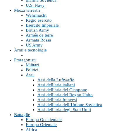
Marina Sovietica
U.S. Navy
Mezzi terrestri
Wehrmacht
Regio esercito
Esercito Imperiale
British Army
Armée de terre
Armata Rossa
US Army
Armi e tecnologie
Protagonisti
Militari
Politici
Assi
Assi della Luftwaffe
Assi dell’aria italiani
Assi dell’aria del Giappone
Assi dell’aria del Regno Unito
Assi dell’aria francesi
Assi dell’aria dell’Unione Sovietica
Assi dell’aria degli Stati Uniti
Battaglie
Europa Occidentale
Europa Orientale
Africa