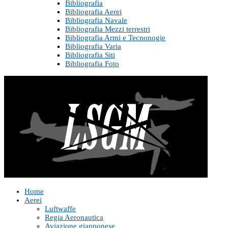
Bibliografia
Bibliografia Aerei
Bibliografia Navale
Bibliografia Mezzi terrestri
Bibliografia Armi e Tecnonogie
Bibliografia Varia
Bibliografia Siti
Bibliografia Foto
Home
Aerei
Luftwaffe
Regia Aeronautica
Aviazione giapponese