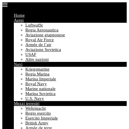
Home
Aerei
Luftwaffe
Regia Aeronautica
Aviazione giapponese
Royal Air Force
Armée de l’air
Aviazione Sovietica
USAF
Altre nazioni
Navi
Kriegsmarine
Regia Marina
Marina Imperiale
Royal Navy
Marine nationale
Marina Sovietica
U.S. Navy
Mezzi terrestri
Wehrmacht
Regio esercito
Esercito Imperiale
British Army
Armée de terre