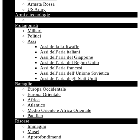
Armata Rossa
US Army
Armi e tecnologie
Protagonisti
Militari
Politici
Assi
Assi della Luftwaffe
Assi dell’aria italiani
Assi dell’aria del Giappone
Assi dell’aria del Regno Unito
Assi dell’aria francesi
Assi dell’aria dell’Unione Sovietica
Assi dell’aria degli Stati Uniti
Battaglie
Europa Occidentale
Europa Orientale
Africa
Atlantico
Medio Oriente e Africa Orientale
Pacifico
Risorse
Immagini
Musei
Approfondimenti