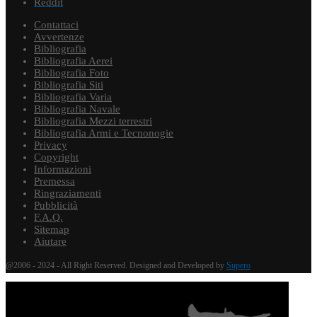
Reddit
Contattaci
Avvertenze
Bibliografia
Bibliografia Aerei
Bibliografia Foto
Bibliografia Siti
Bibliografia Varia
Bibliografia Navale
Bibliografia Mezzi terrestri
Bibliografia Armi e Tecnonogie
Privacy
Copyright
Informazioni
Premessa
Ringraziamenti
Pubblicità
F.A.Q.
Sitemap
Aiutare
@2006 - 2024 - All Right Reserved. Designed and Developed by
Supero