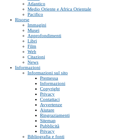
Atlantico
Medio Oriente e Africa Orientale
Pacifico
Risorse
Immagini
Musei
Approfondimenti
Libri
Film
Web
Citazioni
News
Informazioni
Informazioni sul sito
Premessa
Informazioni
Copyright
Privacy
Contattaci
Avvertenze
Aiutare
Ringraziamenti
Sitemap
Pubblicità
Privacy
Bibliografia e fonti