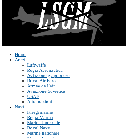
Home
Aerei
Luftwaffe
Regia Aeronautica
Aviazione giapponese
Royal Air Force
Armée de l’air
Aviazione Sovietica
USAF
Altre nazioni
Navi
Kriegsmarine
Regia Marina
Marina Imperiale
Royal Navy
Marine nationale