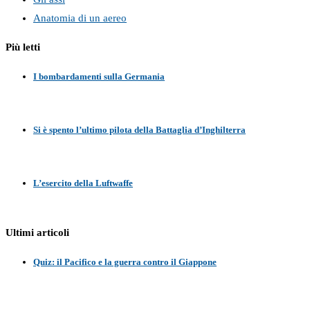
Anatomia di un aereo
Più letti
I bombardamenti sulla Germania
Si è spento l’ultimo pilota della Battaglia d’Inghilterra
L’esercito della Luftwaffe
Ultimi articoli
Quiz: il Pacifico e la guerra contro il Giappone