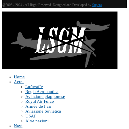
@2006 - 2024 - All Right Reserved. Designed and Developed by
Supero
Home
Aerei
Luftwaffe
Regia Aeronautica
Aviazione giapponese
Royal Air Force
Armée de l’air
Aviazione Sovietica
USAF
Altre nazioni
Navi