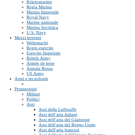
Kriegsmarine
Regia Marina
Marina Imperiale
Royal Navy
Marine nationale
Marina Sovietica
U.S. Navy
Mezzi terrestri
Wehrmacht
Regio esercito
Esercito Imperiale
British Army
Armée de terre
Armata Rossa
US Army
Armi e tecnologie
Protagonisti
Militari
Politici
Assi
Assi della Luftwaffe
Assi dell’aria italiani
Assi dell’aria del Giappone
Assi dell’aria del Regno Unito
Assi dell’aria francesi