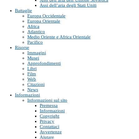
Assi dell’aria dell’Unione Sovietica
Assi dell’aria degli Stati Uniti
Battaglie
Europa Occidentale
Europa Orientale
Africa
Atlantico
Medio Oriente e Africa Orientale
Pacifico
Risorse
Immagini
Musei
Approfondimenti
Libri
Film
Web
Citazioni
News
Informazioni
Informazioni sul sito
Premessa
Informazioni
Copyright
Privacy
Contattaci
Avvertenze
Aiutare