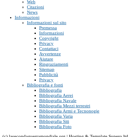
Web
Citazioni
News
Informazioni
Informazioni sul sito
Premessa
Informazioni
Copyright
Privacy
Contattaci
Avvertenze
Aiutare
Ringraziamenti
Sitemap
Pubblicità
Privacy
Bibliografia e fonti
Bibliografia
Bibliografia Aerei
Bibliografia Navale
Bibliografia Mezzi terrestri
Bibliografia Armi e Tecnonogie
Bibliografia Varia
Bibliografia Siti
Bibliografia Foto
(c) lasecondaguerramondiale.org | Hosting & Template Supero ltd