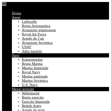
Home
Aerei
Luftwaffe
Regia Aeronautica
Aviazione giapponese
Royal Air Force
Armée de l’air
Aviazione Sovietica
USAF
Altre nazioni
Navi
Kriegsmarine
Regia Marina
Marina Imperiale
Royal Navy
Marine nationale
Marina Sovietica
U.S. Navy
Mezzi terrestri
Wehrmacht
Regio esercito
Esercito Imperiale
British Army
Armée de terre