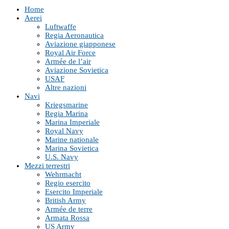
Home
Aerei
Luftwaffe
Regia Aeronautica
Aviazione giapponese
Royal Air Force
Armée de l’air
Aviazione Sovietica
USAF
Altre nazioni
Navi
Kriegsmarine
Regia Marina
Marina Imperiale
Royal Navy
Marine nationale
Marina Sovietica
U.S. Navy
Mezzi terrestri
Wehrmacht
Regio esercito
Esercito Imperiale
British Army
Armée de terre
Armata Rossa
US Army