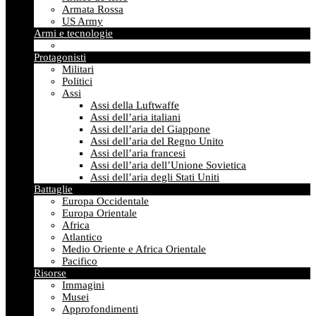
Armata Rossa
US Army
Armi e tecnologie
Protagonisti
Militari
Politici
Assi
Assi della Luftwaffe
Assi dell’aria italiani
Assi dell’aria del Giappone
Assi dell’aria del Regno Unito
Assi dell’aria francesi
Assi dell’aria dell’Unione Sovietica
Assi dell’aria degli Stati Uniti
Battaglie
Europa Occidentale
Europa Orientale
Africa
Atlantico
Medio Oriente e Africa Orientale
Pacifico
Risorse
Immagini
Musei
Approfondimenti