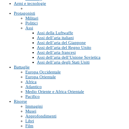
Armi e tecnologie
Protagonisti
Militari
Politici
Assi
Assi della Luftwaffe
Assi dell’aria italiani
Assi dell’aria del Giappone
Assi dell’aria del Regno Unito
Assi dell’aria francesi
Assi dell’aria dell’Unione Sovietica
Assi dell’aria degli Stati Uniti
Battaglie
Europa Occidentale
Europa Orientale
Africa
Atlantico
Medio Oriente e Africa Orientale
Pacifico
Risorse
Immagini
Musei
Approfondimenti
Libri
Film