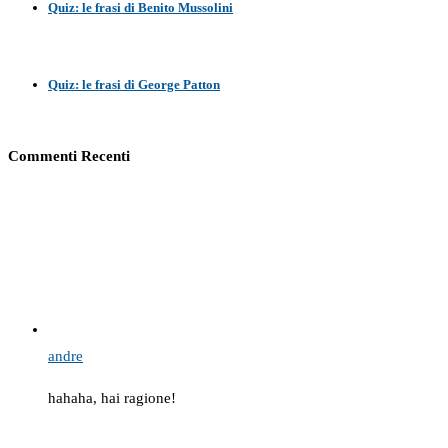
Quiz: le frasi di Benito Mussolini
Quiz: le frasi di George Patton
Commenti Recenti
andre
hahaha, hai ragione!