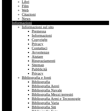
Libri
Film
Web
Citazioni
News
Informazioni
Informazioni sul sito
Premessa
Informazioni
Copyright
Privacy
Contattaci
Avvertenze
Aiutare
Ringraziamenti
Sitemap
Pubblicità
Privacy
Bibliografia e fonti
Bibliografia
Bibliografia Aerei
Bibliografia Navale
Bibliografia Mezzi terrestri
Bibliografia Armi e Tecnonogie
Bibliografia Varia
Bibliografia Siti