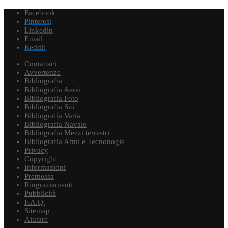
Facebook
Pinterest
Linkedin
Email
Reddit
Contattaci
Avvertenze
Bibliografia
Bibliografia Aerei
Bibliografia Foto
Bibliografia Siti
Bibliografia Varia
Bibliografia Navale
Bibliografia Mezzi terrestri
Bibliografia Armi e Tecnonogie
Privacy
Copyright
Informazioni
Premessa
Ringraziamenti
Pubblicità
F.A.Q.
Sitemap
Aiutare