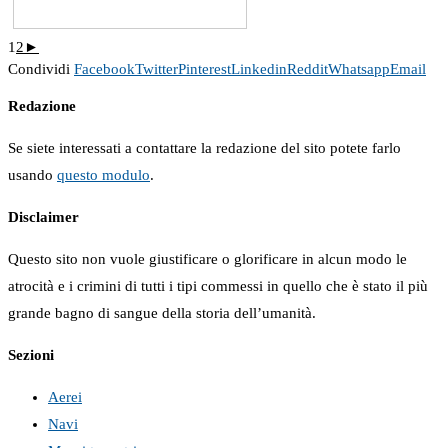
1
2
►
Condividi
Facebook
Twitter
Pinterest
Linkedin
Reddit
Whatsapp
Email
Redazione
Se siete interessati a contattare la redazione del sito potete farlo
usando
questo modulo
.
Disclaimer
Questo sito non vuole giustificare o glorificare in alcun modo le
atrocità e i crimini di tutti i tipi commessi in quello che è stato il più
grande bagno di sangue della storia dell’umanità.
Sezioni
Aerei
Navi