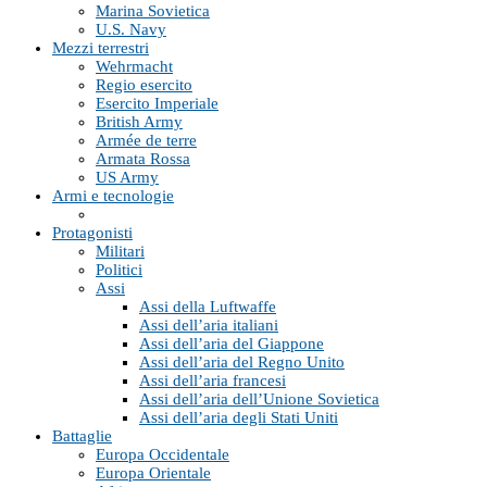
Marina Sovietica
U.S. Navy
Mezzi terrestri
Wehrmacht
Regio esercito
Esercito Imperiale
British Army
Armée de terre
Armata Rossa
US Army
Armi e tecnologie
Protagonisti
Militari
Politici
Assi
Assi della Luftwaffe
Assi dell’aria italiani
Assi dell’aria del Giappone
Assi dell’aria del Regno Unito
Assi dell’aria francesi
Assi dell’aria dell’Unione Sovietica
Assi dell’aria degli Stati Uniti
Battaglie
Europa Occidentale
Europa Orientale