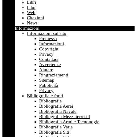
Libri
Film
Web
Citazioni
News
Informazioni
Informazioni sul sito
Premessa
Informazioni
Copyright
Privacy
Contattaci
Avvertenze
Aiutare
Ringraziamenti
Sitemap
Pubblicità
Privacy
Bibliografia e fonti
Bibliografia
Bibliografia Aerei
Bibliografia Navale
Bibliografia Mezzi terrestri
Bibliografia Armi e Tecnonogie
Bibliografia Varia
Bibliografia Siti