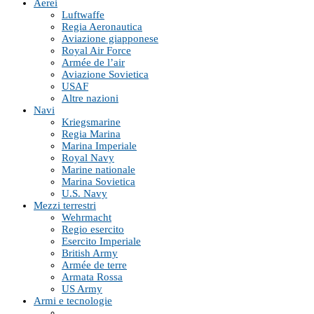
Aerei
Luftwaffe
Regia Aeronautica
Aviazione giapponese
Royal Air Force
Armée de l’air
Aviazione Sovietica
USAF
Altre nazioni
Navi
Kriegsmarine
Regia Marina
Marina Imperiale
Royal Navy
Marine nationale
Marina Sovietica
U.S. Navy
Mezzi terrestri
Wehrmacht
Regio esercito
Esercito Imperiale
British Army
Armée de terre
Armata Rossa
US Army
Armi e tecnologie