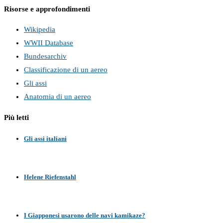
Risorse e approfondimenti
Wikipedia
WWII Database
Bundesarchiv
Classificazione di un aereo
Gli assi
Anatomia di un aereo
Più letti
Gli assi italiani
Helene Riefenstahl
I Giapponesi usarono delle navi kamikaze?