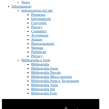
News
Informazioni
Informazioni sul sito
Premessa
Informazioni
Copyright
Privacy
Contattaci
Avvertenze
Aiutare
Ringraziamenti
Sitemap
Pubblicità
Privacy
Bibliografia e fonti
Bibliografia
Bibliografia Aerei
Bibliografia Navale
Bibliografia Mezzi terrestri
Bibliografia Armi e Tecnonogie
Bibliografia Varia
Bibliografia Siti
Bibliografia Foto