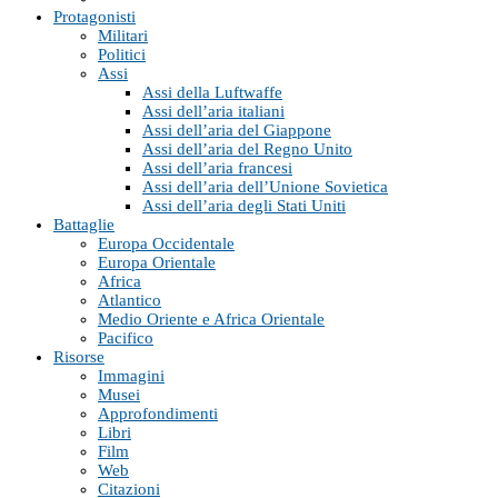
Protagonisti
Militari
Politici
Assi
Assi della Luftwaffe
Assi dell’aria italiani
Assi dell’aria del Giappone
Assi dell’aria del Regno Unito
Assi dell’aria francesi
Assi dell’aria dell’Unione Sovietica
Assi dell’aria degli Stati Uniti
Battaglie
Europa Occidentale
Europa Orientale
Africa
Atlantico
Medio Oriente e Africa Orientale
Pacifico
Risorse
Immagini
Musei
Approfondimenti
Libri
Film
Web
Citazioni