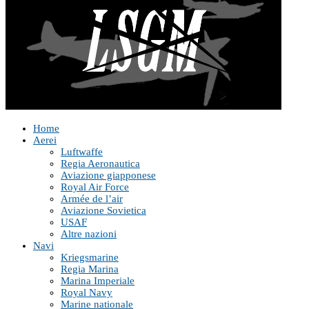
Home
Aerei
Luftwaffe
Regia Aeronautica
Aviazione giapponese
Royal Air Force
Armée de l’air
Aviazione Sovietica
USAF
Altre nazioni
Navi
Kriegsmarine
Regia Marina
Marina Imperiale
Royal Navy
Marine nationale