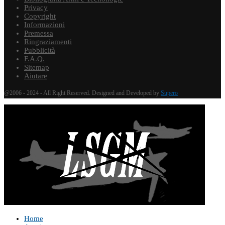
Privacy
Copyright
Informazioni
Premessa
Ringraziamenti
Pubblicità
F.A.Q.
Sitemap
Aiutare
@2006 - 2024 - All Right Reserved. Designed and Developed by
Supero
Home