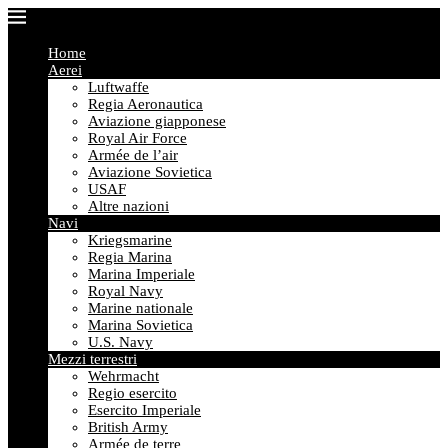
Home
Aerei
Luftwaffe
Regia Aeronautica
Aviazione giapponese
Royal Air Force
Armée de l’air
Aviazione Sovietica
USAF
Altre nazioni
Navi
Kriegsmarine
Regia Marina
Marina Imperiale
Royal Navy
Marine nationale
Marina Sovietica
U.S. Navy
Mezzi terrestri
Wehrmacht
Regio esercito
Esercito Imperiale
British Army
Armée de terre