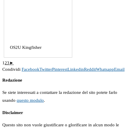
OS2U Kingfisher
1
2
3
►
Condividi
Facebook
Twitter
Pinterest
Linkedin
Reddit
Whatsapp
Email
Redazione
Se siete interessati a contattare la redazione del sito potete farlo
usando
questo modulo
.
Disclaimer
Questo sito non vuole giustificare o glorificare in alcun modo le