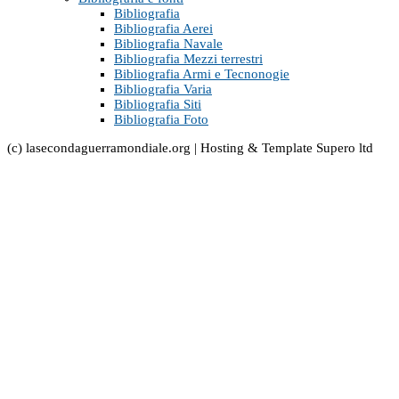
Bibliografia
Bibliografia Aerei
Bibliografia Navale
Bibliografia Mezzi terrestri
Bibliografia Armi e Tecnonogie
Bibliografia Varia
Bibliografia Siti
Bibliografia Foto
(c) lasecondaguerramondiale.org | Hosting & Template Supero ltd