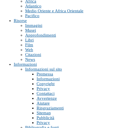
Africa
Atlantico
Medio Oriente e Africa Orientale
Pacifico
Risorse
Immagini
Musei
Approfondimenti
Libri
Film
Web
Citazioni
News
Informazioni
Informazioni sul sito
Premessa
Informazioni
Copyright
Privacy
Contattaci
Avvertenze
Aiutare
Ringraziamenti
Sitemap
Pubblicità
Privacy
Bibliografia e fonti