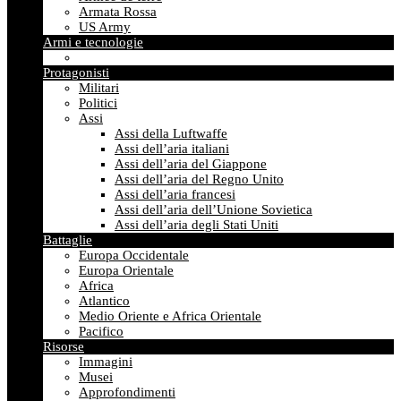
Armata Rossa
US Army
Armi e tecnologie
Protagonisti
Militari
Politici
Assi
Assi della Luftwaffe
Assi dell’aria italiani
Assi dell’aria del Giappone
Assi dell’aria del Regno Unito
Assi dell’aria francesi
Assi dell’aria dell’Unione Sovietica
Assi dell’aria degli Stati Uniti
Battaglie
Europa Occidentale
Europa Orientale
Africa
Atlantico
Medio Oriente e Africa Orientale
Pacifico
Risorse
Immagini
Musei
Approfondimenti