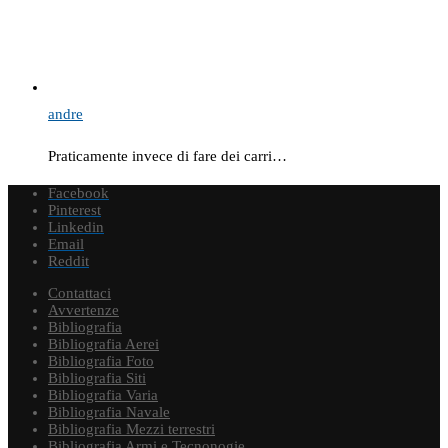
andre
Praticamente invece di fare dei carri…
Facebook
Pinterest
Linkedin
Email
Reddit
Contattaci
Avvertenze
Bibliografia
Bibliografia Aerei
Bibliografia Foto
Bibliografia Siti
Bibliografia Varia
Bibliografia Navale
Bibliografia Mezzi terrestri
Bibliografia Armi e Tecnonogie